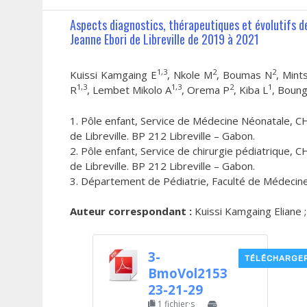
Aspects diagnostics, thérapeutiques et évolutifs 
Jeanne Ebori de Libreville de 2019 à 2021
1,3
2
2
Kuissi Kamgaing E
, Nkole M
, Boumas N
, Min
1,3
1,3
2
1
R
, Lembet Mikolo A
, Orema P
, Kiba L
, Boun
1. Pôle enfant, Service de Médecine Néonatale, 
de Libreville. BP 212 Libreville – Gabon.
2. Pôle enfant, Service de chirurgie pédiatrique
de Libreville. BP 212 Libreville – Gabon.
3. Département de Pédiatrie, Faculté de Médecine
Auteur correspondant :
Kuissi Kamgaing Eliane ; 
3-
TÉLÉCHARGE
BmoVol2153
23-21-29
1 fichier·s