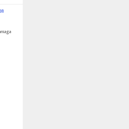
on
niaga