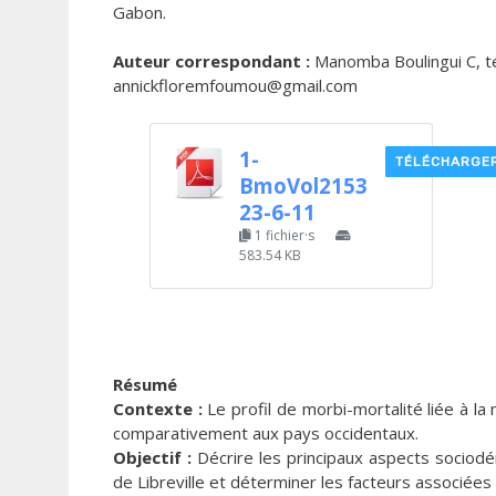
Gabon.
Auteur correspondant :
Manomba Boulingui C, tél
annickfloremfoumou@gmail.com
1-
TÉLÉCHARGE
BmoVol2153
23-6-11
1 fichier·s
583.54 KB
Résumé
Contexte :
Le profil de morbi-mortalité liée à l
comparativement aux pays occidentaux.
Objectif :
Décrire les principaux aspects sociod
de Libreville et déterminer les facteurs associées