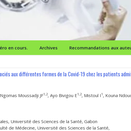
ro en cours.
Archives
Recommandations aux aute
ociés aux différentes formes de la Covid-19 chez les patients admi
1,2
1,2
1
 Ngomas Moussadji JF
, Ayo Bivigou E
, Mistoul I
, Kouna Ndou
les, Université des Sciences de la Santé, Gabon
lté de Médecine, Université des Sciences de la Santé,