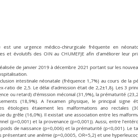
le est une urgence médico-chirurgicale fréquente en néonato
ques et évolutifs des OIN au CHUMEFJE afin d’améliorer leur pr
réalisée de janvier 2019 à décembre 2021 portant sur les nouve
pitalisation.
usion intestinale néonatale (fréquence 1,7%) au cours de la p
-ratio de 2,5. Le délai d’admission était de 2,2±1,8j. Les 3 prin
sence ou retard) d’émission méconial (31,9%), la prématurité (23,
ements (18,9%). A l’examen physique, le principal signe ét
es étiologies étaiement les malformations ano rectales (3
sie du grêle (16,0%). Il existait une association entre les malform
nnel (p=0,001) et la provenance (p=0,001)). Aussi, entre l’entéro
e poids de naissance (p=0,006) et la prématurité (p<0,001). Le t
és présentant une anémie (p=0,0005, OR=5,2) et une hyperleuco