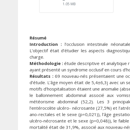
1.05 MB
Résumé
Introduction :
l’occlusion intestinale néonata
L’objectif était d’étudier les aspects diagnosti
charge.
Méthodologie :
étude descriptive et analytique 
ayant présenté un syndrome occlusif en cours d’hos
Résultats :
69 nouveau-nés présentaient une occl
d’étude. L’âge moyen était de 5,4±6,3j avec un sex
motifs d’hospitalisation étaient une anomalie (ab
le ballonnement abdominal associé aux vomiss
météorisme abdominal (52,2). Les 3 principal
l’entérocolite ulcéro- nécrosante (27,5%) et l’atré
ano-rectales et le sexe (p=0,021)), l’âge gestatio
ulcéro-nécrosante et le sexe (p=0,048)), le faibl
mortalité était de 31,9%, associé aux nouveau-n