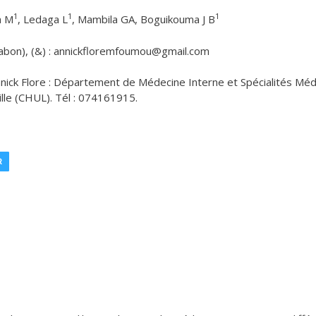
1
1
1
a M
, Ledaga L
, Mambila GA, Boguikouma J B
 (Gabon), (&) : annickfloremfoumou@gmail.com
Flore : Département de Médecine Interne et Spécialités Méd
ille (CHUL). Tél : 074161915.
R