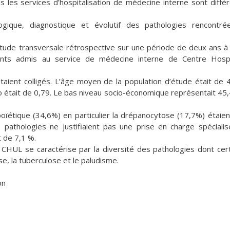
 les services d’hospitalisation de médecine interne sont diffé
gique, diagnostique et évolutif des pathologies rencontré
étude transversale rétrospective sur une période de deux ans à 
nts admis au service de médecine interne de Centre Hospit
aient colligés. L’âge moyen de la population d’étude était de 
io était de 0,79. Le bas niveau socio-économique représentait 45
étique (34,6%) en particulier la drépanocytose (17,7%) étaien
 pathologies ne justifiaient pas une prise en charge spéciali
t de 7,1 %.
CHUL se caractérise par la diversité des pathologies dont cer
se, la tuberculose et le paludisme.
on