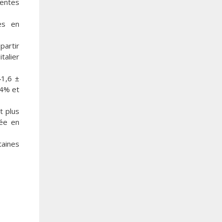
rentes
es en
partir
alier
41,6 ±
,4% et
t plus
sée en
taines