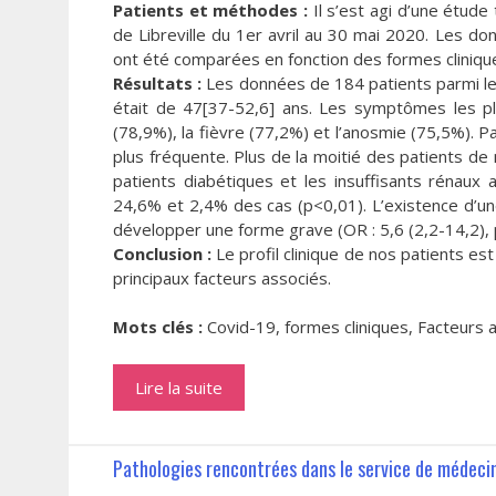
Patients et méthodes :
Il s’est agi d’une étude
de Libreville du 1er avril au 30 mai 2020. Les d
ont été comparées en fonction des formes cliniques
Résultats :
Les données de 184 patients parmi le
était de 47[37-52,6] ans. Les symptômes les plu
(78,9%), la fièvre (77,2%) et l’anosmie (75,5%). Pa
plus fréquente. Plus de la moitié des patients d
patients diabétiques et les insuffisants réna
24,6% et 2,4% des cas (p<0,01). L’existence d’une
développer une forme grave (OR : 5,6 (2,2-14,2),
Conclusion :
Le profil clinique de nos patients es
principaux facteurs associés.
Mots clés :
Covid-19, formes cliniques, Facteurs
Lire la suite
Pathologies rencontrées dans le service de médecine