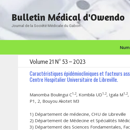
Aller
au
Bulletin Médical d'Owendo
contenu
Journal de la Société Médicale du Gabon
Numé
Volume 21 N° 53 – 2023
Caractéristiques épidémiocliniques et facteurs ass
Centre Hospitalier Universitaire de Libreville.
1,2
1,2
1,2
Manomba Boulingui C
, Kombila UD
, Igala M
,
P1, 2, Bouyou Akotet M3
1) Département de médecine, CHU de Libreville
2) Département de Médecine et Spécialités Médica
3) Département des Sciences Fondamentales, Facu