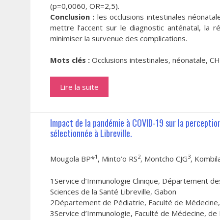
(p=0,0060, OR=2,5).
Conclusion :
les occlusions intestinales néonatal
mettre l’accent sur le diagnostic anténatal, la 
minimiser la survenue des complications.
Mots clés :
Occlusions intestinales, néonatale, C
Lire la suite
Impact de la pandémie à COVID-19 sur la perception
sélectionnée à Libreville.
1
2
3
Mougola BP*
, Minto’o RS
, Montcho CJG
, Kombil
1Service d’Immunologie Clinique, Département de
Sciences de la Santé Libreville, Gabon
2Département de Pédiatrie, Faculté de Médecine, 
3Service d’Immunologie, Faculté de Médecine, de 