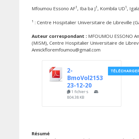
1
1
1
Mfoumou Essono AF
, Iba ba J
, Kombila UD
, Igal
¹ : Centre Hospitalier Universitaire de Libreville
Auteur correspondant :
MFOUMOU ESSONO Annick 
(MISM), Centre Hospitalier Universitaire de Librev
Annickfloremfoumou@gmail.com
2-
TÉLÉCHARGE
BmoVol2153
23-12-20
1 fichier·s
804.38 KB
Résumé