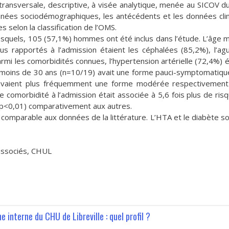
 transversale, descriptive, à visée analytique, menée au SICOV 
onnées sociodémographiques, les antécédents et les données cli
 selon la classification de l’OMS.
squels, 105 (57,1%) hommes ont été inclus dans l’étude. L’âge 
s rapportés à l’admission étaient les céphalées (85,2%), l’ag
rmi les comorbidités connues, l’hypertension artérielle (72,4%) ét
e moins de 30 ans (n=10/19) avait une forme pauci-symptomatiqu
ux avaient plus fréquemment une forme modérée respectivemen
 comorbidité à l’admission était associée à 5,6 fois plus de ris
 p<0,01) comparativement aux autres.
t comparable aux données de la littérature. L’HTA et le diabète so
 associés, CHUL
 interne du CHU de Libreville : quel profil ?