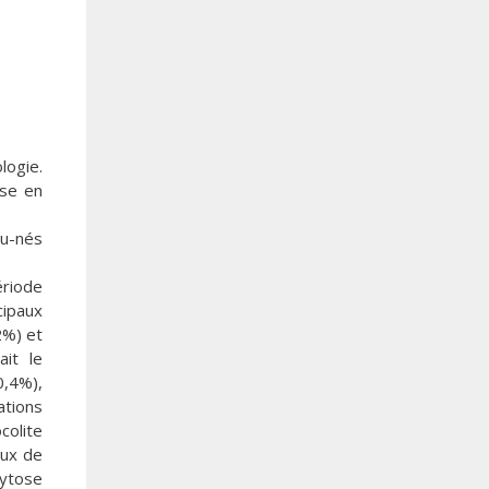
logie.
ise en
au-nés
ériode
cipaux
2%) et
ait le
0,4%),
ations
colite
aux de
cytose