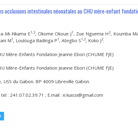
des occlusions intestinales néonatales au CHU mère-enfant fondati
1,3
1
2
tsa-Mi-Nkama E
, Okome Okoue J
, Zue Nguema H
, Koumba Ma
1
1
1,2
2
gani M
, Loulouga Badinga P
, Ategbo S
, Koko J
.
CHU Mère-Enfants Fondation Jeanne Ebori (CHUME FJE)
, CHU Mère-Enfants Fondation Jeanne Ebori (CHUME FJE)
, USS du Gabon. BP 4009 Libreville Gabon.
tel : 241.07.02.39.71 ; E.mail : e.kuissi@gmail.com
R