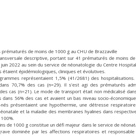
des prématurés de moins de 1000 g au CHU de Brazzaville
transversale descriptive, portant sur 41 prématurés de moins d
 juin 2022 au sein du service de néonatologie du Centre Hospital
s étaient épidémiologiques, cliniques et évolutives.
rammes représentaient 1,5% (41/2681) des hospitalisations.
 dans 70,7% des cas (n=29). Il s’est agi des prématurés ad
es cas (n=21). Le mode de transport était non médicalisé dan
s dans 56% des cas et avaient un bas niveau socio-économiqu
-nés présentaient une hypothermie, une détresse respiratoir
 néonatale et la maladie des membranes hyalines dans respecti
e 100%.
ns de 1000 g constitue un défi majeur dans le service de néonat
rave dominée par les affections respiratoires et responsable