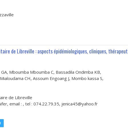
zzaville
taire de Libreville : aspects épidémiologiques, cliniques, thérapeu
ou GA, Mboumba Mboumba C, Bassadila Ondimba KB,
 Mialoudama CH, Assoum Engoang J, Mombo kassa S,
ire de Libreville
r, email : , tel : 074.22.79.35, jenica45@yahoo.fr
R