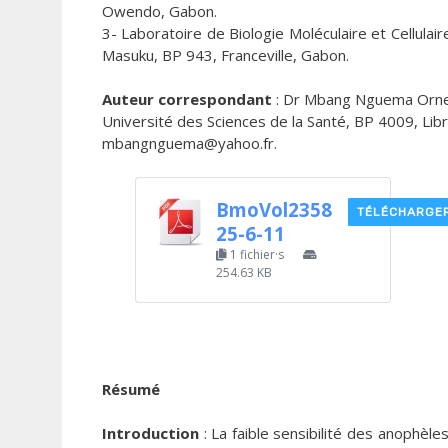
Owendo, Gabon.
3- Laboratoire de Biologie Moléculaire et Cellula
Masuku, BP 943, Franceville, Gabon.
Auteur correspondant
: Dr Mbang Nguema Ornell
Université des Sciences de la Santé, BP 4009, Libr
mbangnguema@yahoo.fr.
BmoVol2358
TÉLÉCHARGE
25-6-11
1 fichier·s
254.63 KB
Résumé
Introduction
: La faible sensibilité des anophèle