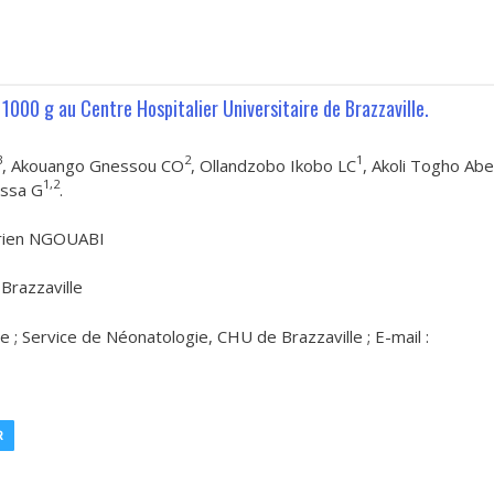
1000 g au Centre Hospitalier Universitaire de Brazzaville.
3
2
1
, Akouango Gnessou CO
, Ollandzobo Ikobo LC
, Akoli Togho Ab
1,2
assa G
.
Marien NGOUABI
 Brazzaville
e ; Service de Néonatologie, CHU de Brazzaville ; E-mail :
R