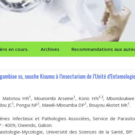
ro en cours.
Archives
Recommandations aux aute
 gambiae ss, souche Kisumu à l’insectarium de l’Unité d’Entomologi
1
1
1,3
bi Matotou HR
, Mounombi Arseine
, Kono HN
, Mbondoukwe
1
1
1
1
dou JC
, Pongui NP
, Mawili-Mboumba DP
, Bouyou Akotet MK
.
es Infectieux et Pathologies Associées, Service de Parasito
BP : 4009, Owendo, Gabon.
asitologie-Mycologie, Université des Sciences de la Santé, BP: