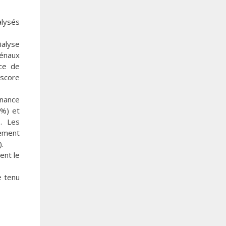
alysés
ialyse
rénaux
nce de
 score
inance
1%) et
s. Les
lement
).
ent le
e tenu