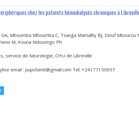
ériphériques chez les patients hémodialysés chroniques à Librevill
u GA, Mboumba Mboumba C, Tsanga Mamalhy BJ, Diouf Mbourou 
Eteno M, Kouna Ndouongo Ph
, service de Neurologie, CHU de Libreville
lise email : pupchen6@gmail.com Tel: +24177150657
R