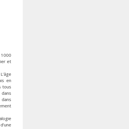
e 1000
ier et
 L’âge
mis en
s tous
e dans
e dans
vement
alogie
 d’une