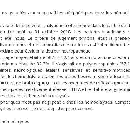
eurs associés aux neuropathies périphériques chez les hémodi
à visée descriptive et analytique a été menée dans le centre de d
le du 1er août au 31 octobre 2018. Les patients insuffisants 
été inclus. Le critère de jugement principal était la prése
itivo-moteurs et des anomalies des réflexes ostéotendineux. Le
ndaire pour évaluer la douleur neuropathique.
és. L’âge moyen était de 50,1 ± 12,4 ans et on notait une prédom
ériques était de 32,7%. Il s’agissait de polyneuropathies (57,
intes neurologiques étaient sensitives et sensitivo-motrice
chez les hémodialysé étaient les paresthésies à type de fourmil
=0,02), de brûlure (p=0,01) et les anomalies de reflexes (p=0,00
iphérique est relativement élevée. L’HTA et le diabète augmentai
es chez les patients hémodialysés.
iphériques n’est pas négligeable chez les hémodialysés. Compt
on, il est nécessaire de la dépister précocement.
e, hémodialysés