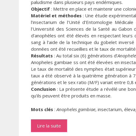
paludisme dans plusieurs pays endémiques.
Objectif
: Mettre en place et maintenir une coloni
Matériel et méthodes
: Une étude expérimental
l’insectarium de l’Unité d’Entomologie Médical
l’Université des Sciences de la Santé au Gabon
d’anophèles ont été élevés en respectant leurs c
sang à l’aide de la technique du gobelet inversé 
données ont été recueillies et le taux de mortali
Résultats
: Au total six (6) générations d’
Anophele
Anopheles gambiae ss ont été élevées en insecta
Le taux de mortalité des nymphes était supérieur 
taux a été observé à la quatrième génération à 
générations et le sex ratio (M/F) variait entre 0,8 
Conclusion
: La présente étude a révélé une bon
qu’ils peuvent être produits en masse.
Mots clés
:
Anopheles gambiae
, insectarium, élev
Lire la suite