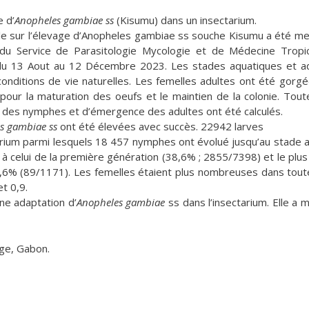
e d’
Anopheles gambiae ss
(Kisumu) dans un insectarium.
e sur l’élevage d’Anopheles gambiae ss souche Kisumu a été m
e du Service de Parasitologie Mycologie et de Médecine Tropi
 du 13 Aout au 12 Décembre 2023. Les stades aquatiques et a
onditions de vie naturelles. Les femelles adultes ont été gorg
pour la maturation des oeufs et le maintien de la colonie. Tout
té des nymphes et d’émergence des adultes ont été calculés.
s gambiae ss
ont été élevées avec succès. 22942 larves
rium parmi lesquels 18 457 nymphes ont évolué jusqu’au stade a
à celui de la première génération (38,6% ; 2855/7398) et le plus 
7,6% (89/1171). Les femelles étaient plus nombreuses dans tout
et 0,9.
ne adaptation d’
Anopheles gambiae
ss dans l’insectarium. Elle a 
age, Gabon.