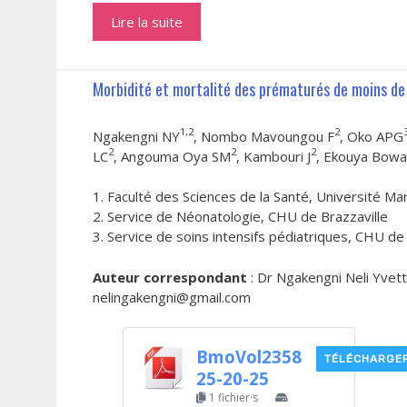
Lire la suite
Morbidité et mortalité des prématurés de moins de 
1,2
2
Ngakengni NY
, Nombo Mavoungou F
, Oko APG
2
2
2
LC
, Angouma Oya SM
, Kambouri J
, Ekouya Bow
1. Faculté des Sciences de la Santé, Université 
2. Service de Néonatologie, CHU de Brazzaville
3. Service de soins intensifs pédiatriques, CHU de
Auteur correspondant
: Dr Ngakengni Neli Yvett
nelingakengni@gmail.com
BmoVol2358
TÉLÉCHARGE
25-20-25
1 fichier·s