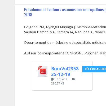
Prévalence et facteurs associés aux neuropathies p
2018
Gnigone PM, Nyangui Mapaga J, Mambila Matsalo
Saphou Damon MA, Camara IA, Nsounda A, Ndao 
Département de médecine et spécialités médicales
Auteur correspondant
: GNIGONE Pupchen Mary
BmoVol2358
TÉLÉCHARGE
25-12-19
1 fichier·s
296.27 KB