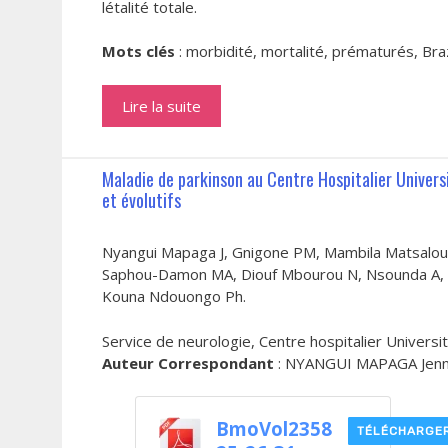
létalité totale.
Mots clés
: morbidité, mortalité, prématurés, Bra
Lire la suite
Maladie de parkinson au Centre Hospitalier Universi
et évolutifs
Nyangui Mapaga J, Gnigone PM, Mambila Matsal
Saphou-Damon MA, Diouf Mbourou N, Nsounda A,
Kouna Ndouongo Ph.
Service de neurologie, Centre hospitalier Universita
Auteur Correspondant
: NYANGUI MAPAGA Jennife
BmoVol2358
TÉLÉCHARGE