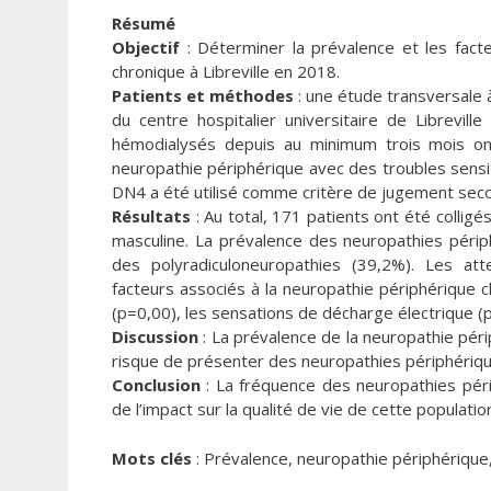
Résumé
Objectif
: Déterminer la prévalence et les fact
chronique à Libreville en 2018.
Patients et méthodes
: une étude transversale 
du centre hospitalier universitaire de Librevil
hémodialysés depuis au minimum trois mois ont 
neuropathie périphérique avec des troubles sens
DN4 a été utilisé comme critère de jugement seco
Résultats
: Au total, 171 patients ont été collig
masculine. La prévalence des neuropathies périph
des polyradiculoneuropathies (39,2%). Les atte
facteurs associés à la neuropathie périphérique 
(p=0,00), les sensations de décharge électrique (p
Discussion
: La prévalence de la neuropathie pér
risque de présenter des neuropathies périphériqu
Conclusion
: La fréquence des neuropathies pér
de l’impact sur la qualité de vie de cette populati
Mots clés
: Prévalence, neuropathie périphériqu