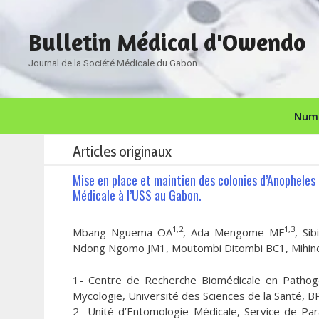
Aller
au
Bulletin Médical d'Owendo
contenu
Journal de la Société Médicale du Gabon
Numé
Articles originaux
Mise en place et maintien des colonies d’Anopheles
Médicale à l’USS au Gabon.
1,2
1,3
Mbang Nguema OA
, Ada Mengome MF
, Si
Ndong Ngomo JM1, Moutombi Ditombi BC1, Mihin
1- Centre de Recherche Biomédicale en Pathogèn
Mycologie, Université des Sciences de la Santé, 
2- Unité d’Entomologie Médicale, Service de Par