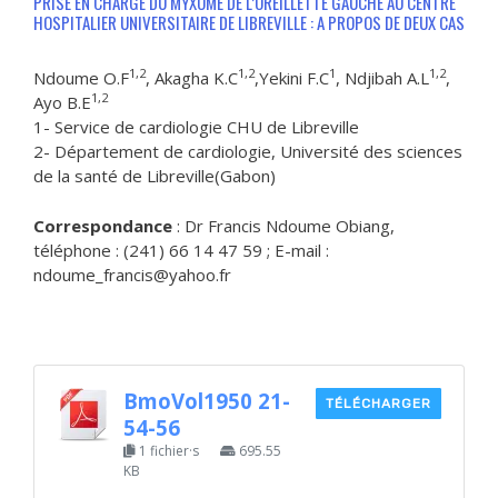
PRISE EN CHARGE DU MYXOME DE L’OREILLETTE GAUCHE AU CENTRE
HOSPITALIER UNIVERSITAIRE DE LIBREVILLE : A PROPOS DE DEUX CAS
1,2
1,2
1
1,2
Ndoume O.F
, Akagha K.C
,Yekini F.C
, Ndjibah A.L
,
1,2
Ayo B.E
1- Service de cardiologie CHU de Libreville
2- Département de cardiologie, Université des sciences
de la santé de Libreville(Gabon)
Correspondance
: Dr Francis Ndoume Obiang,
téléphone : (241) 66 14 47 59 ; E-mail :
ndoume_francis@yahoo.fr
BmoVol1950 21-
TÉLÉCHARGER
54-56
1 fichier·s
695.55
KB