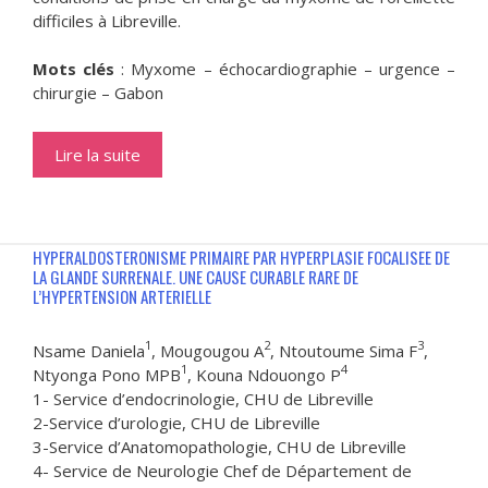
difficiles à Libreville.
Mots clés
: Myxome – échocardiographie – urgence –
chirurgie – Gabon
Lire la suite
HYPERALDOSTERONISME PRIMAIRE PAR HYPERPLASIE FOCALISEE DE
LA GLANDE SURRENALE. UNE CAUSE CURABLE RARE DE
L’HYPERTENSION ARTERIELLE
1
2
3
Nsame Daniela
, Mougougou A
, Ntoutoume Sima F
,
1
4
Ntyonga Pono MPB
, Kouna Ndouongo P
1- Service d’endocrinologie, CHU de Libreville
2-Service d’urologie, CHU de Libreville
3-Service d’Anatomopathologie, CHU de Libreville
4- Service de Neurologie Chef de Département de