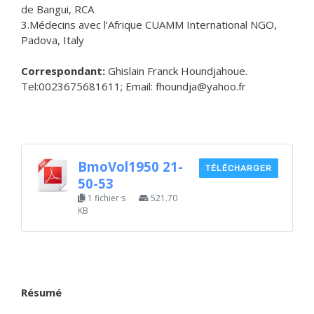
de Bangui, RCA
3.Médecins avec l’Afrique CUAMM International NGO,
Padova, Italy
Correspondant:
Ghislain Franck Houndjahoue.
Tel:0023675681611; Email: fhoundja@yahoo.fr
BmoVol1950 21-
TÉLÉCHARGER
50-53
1 fichier·s
521.70
KB
Résumé