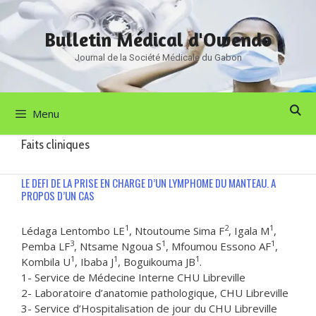
Aller
au
Bulletin Médical d'Owendo
contenu
Journal de la Société Médicale du Gabon
Menu
Faits cliniques
LE DEFI DE LA PRISE EN CHARGE D’UN LYMPHOME DU MANTEAU. A
PROPOS D’UN CAS
1
2
1
Lédaga Lentombo LE
, Ntoutoume Sima F
, Igala M
,
3
1
1
Pemba LF
, Ntsame Ngoua S
, Mfoumou Essono AF
,
1
1
1
Kombila U
, Ibaba J
, Boguikouma JB
.
1- Service de Médecine Interne CHU Libreville
2- Laboratoire d’anatomie pathologique, CHU Libreville
3- Service d’Hospitalisation de jour du CHU Libreville