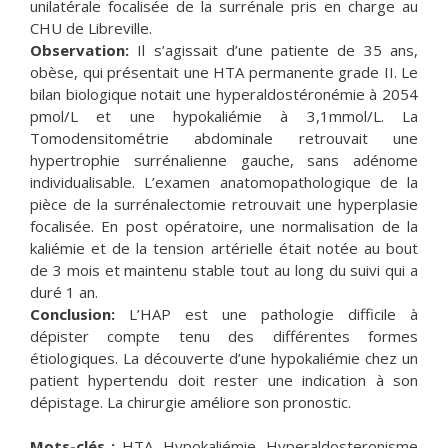
unilatérale focalisée de la surrénale pris en charge au
CHU de Libreville.
Observation:
Il s’agissait d’une patiente de 35 ans,
obèse, qui présentait une HTA permanente grade II. Le
bilan biologique notait une hyperaldostéronémie à 2054
pmol/L et une hypokaliémie à 3,1mmol/L. La
Tomodensitométrie abdominale retrouvait une
hypertrophie surrénalienne gauche, sans adénome
individualisable. L’examen anatomopathologique de la
pièce de la surrénalectomie retrouvait une hyperplasie
focalisée. En post opératoire, une normalisation de la
kaliémie et de la tension artérielle était notée au bout
de 3 mois et maintenu stable tout au long du suivi qui a
duré 1 an.
Conclusion:
L’HAP est une pathologie difficile à
dépister compte tenu des différentes formes
étiologiques. La découverte d’une hypokaliémie chez un
patient hypertendu doit rester une indication à son
dépistage. La chirurgie améliore son pronostic.
Mots-clés :
HTA, Hypokaliémie, Hyperaldosteronisme