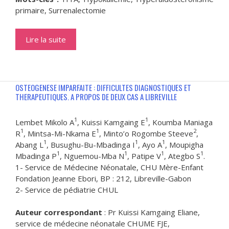
primaire, Surrenalectomie
Lire la suite
OSTEOGENESE IMPARFAITE : DIFFICULTES DIAGNOSTIQUES ET
THERAPEUTIQUES. A PROPOS DE DEUX CAS A LIBREVILLE
1
1
Lembet Mikolo A
, Kuissi Kamgaing E
, Koumba Maniaga
1
1
2
R
, Mintsa-Mi-Nkama E
, Minto’o Rogombe Steeve
,
1
1
1
Abang L
, Busughu-Bu-Mbadinga I
, Ayo A
, Moupigha
1
1
1
1
Mbadinga P
, Nguemou-Mba N
, Patipe V
, Ategbo S
.
1- Service de Médecine Néonatale, CHU Mère-Enfant
Fondation Jeanne Ebori, BP : 212, Libreville-Gabon
2- Service de pédiatrie CHUL
Auteur correspondant
: Pr Kuissi Kamgaing Eliane,
service de médecine néonatale CHUME FJE,