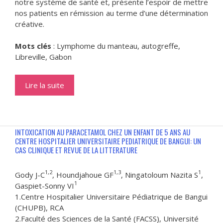
notre système de santé et, présente l’espoir de mettre
nos patients en rémission au terme d’une détermination
créative.
Mots clés
: Lymphome du manteau, autogreffe,
Libreville, Gabon
Lire la suite
INTOXICATION AU PARACETAMOL CHEZ UN ENFANT DE 5 ANS AU
CENTRE HOSPITALIER UNIVERSITAIRE PEDIATRIQUE DE BANGUI: UN
CAS CLINIQUE ET REVUE DE LA LITTERATURE
1,2
1,3
1
Gody J-C
, Houndjahoue GF
, Ningatoloum Nazita S
,
1
Gaspiet-Sonny VI
1.Centre Hospitalier Universitaire Pédiatrique de Bangui
(CHUPB), RCA
2.Faculté des Sciences de la Santé (FACSS), Université