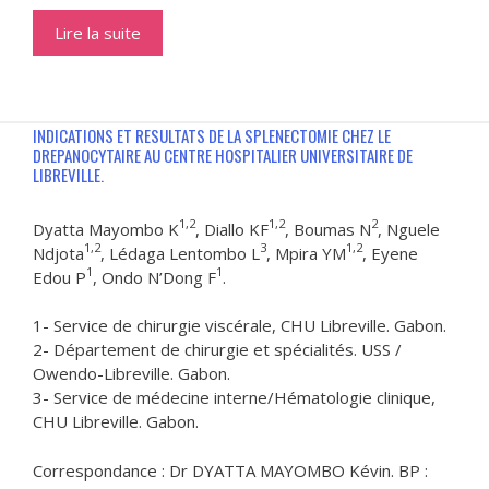
Lire la suite
INDICATIONS ET RESULTATS DE LA SPLENECTOMIE CHEZ LE
DREPANOCYTAIRE AU CENTRE HOSPITALIER UNIVERSITAIRE DE
LIBREVILLE.
1,2
1,2
2
Dyatta Mayombo K
, Diallo KF
, Boumas N
, Nguele
1,2
3
1,2
Ndjota
, Lédaga Lentombo L
, Mpira YM
, Eyene
1
1
Edou P
, Ondo N’Dong F
.
1- Service de chirurgie viscérale, CHU Libreville. Gabon.
2- Département de chirurgie et spécialités. USS /
Owendo-Libreville. Gabon.
3- Service de médecine interne/Hématologie clinique,
CHU Libreville. Gabon.
Correspondance : Dr DYATTA MAYOMBO Kévin. BP :