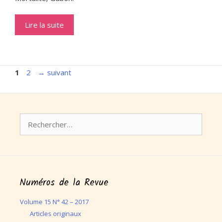
Lire la suite
Page
Page
1
2
→
suivant
Rechercher :
Numéros de la Revue
Volume 15 N° 42 – 2017
Articles originaux