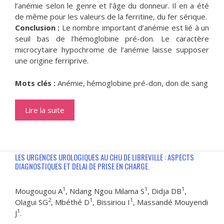
l’anémie selon le genre et l’âge du donneur. Il en a été
de même pour les valeurs de la ferritine, du fer sérique.
Conclusion :
Le nombre important d’anémie est lié à un
seuil bas de l’hémoglobine pré-don. Le caractère
microcytaire hypochrome de l’anémie laisse supposer
une origine ferriprive.
Mots clés :
Anémie, hémoglobine pré-don, don de sang
Lire la suite
LES URGENCES UROLOGIQUES AU CHU DE LIBREVILLE : ASPECTS
DIAGNOSTIQUES ET DELAI DE PRISE EN CHARGE.
1
1
1
Mougougou A
, Ndang Ngou Milama S
, Didja DB
,
2
1
1
Olagui SG
, Mbéthé D
, Bissiriou I
, Massandé Mouyendi
1
J
.