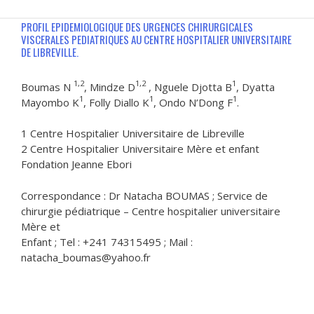
PROFIL EPIDEMIOLOGIQUE DES URGENCES CHIRURGICALES
VISCERALES PEDIATRIQUES AU CENTRE HOSPITALIER UNIVERSITAIRE
DE LIBREVILLE.
1,2
1,2
1
Boumas N
, Mindze D
, Nguele Djotta B
, Dyatta
1
1
1
Mayombo K
, Folly Diallo K
, Ondo N’Dong F
.
1 Centre Hospitalier Universitaire de Libreville
2 Centre Hospitalier Universitaire Mère et enfant
Fondation Jeanne Ebori
Correspondance : Dr Natacha BOUMAS ; Service de
chirurgie pédiatrique – Centre hospitalier universitaire
Mère et
Enfant ; Tel : +241 74315495 ; Mail :
natacha_boumas@yahoo.fr