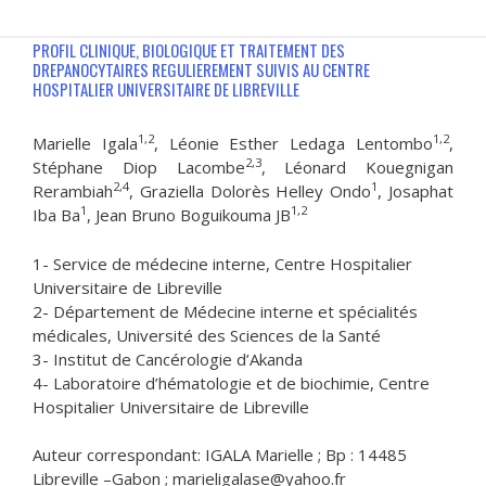
PROFIL CLINIQUE, BIOLOGIQUE ET TRAITEMENT DES
DREPANOCYTAIRES REGULIEREMENT SUIVIS AU CENTRE
HOSPITALIER UNIVERSITAIRE DE LIBREVILLE
1,2
1,2
Marielle Igala
, Léonie Esther Ledaga Lentombo
,
2,3
Stéphane Diop Lacombe
, Léonard Kouegnigan
2,4
1
Rerambiah
, Graziella Dolorès Helley Ondo
, Josaphat
1
1,2
Iba Ba
, Jean Bruno Boguikouma JB
1- Service de médecine interne, Centre Hospitalier
Universitaire de Libreville
2- Département de Médecine interne et spécialités
médicales, Université des Sciences de la Santé
3- Institut de Cancérologie d’Akanda
4- Laboratoire d’hématologie et de biochimie, Centre
Hospitalier Universitaire de Libreville
Auteur correspondant: IGALA Marielle ; Bp : 14485
Libreville –Gabon ; marieligalase@yahoo.fr