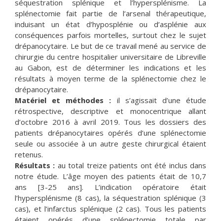
séquestration splénique et l’hypersplénisme. La
splénectomie fait partie de l’arsenal thérapeutique,
induisant un état d’hyposplénie ou d’asplénie aux
conséquences parfois mortelles, surtout chez le sujet
drépanocytaire. Le but de ce travail mené au service de
chirurgie du centre hospitalier universitaire de Libreville
au Gabon, est de déterminer les indications et les
résultats à moyen terme de la splénectomie chez le
drépanocytaire.
Matériel et méthodes :
il s’agissait d’une étude
rétrospective, descriptive et monocentrique allant
d’octobre 2016 à avril 2019. Tous les dossiers des
patients drépanocytaires opérés d’une splénectomie
seule ou associée à un autre geste chirurgical étaient
retenus.
Résultats :
au total treize patients ont été inclus dans
notre étude. L’âge moyen des patients était de 10,7
ans [3-25 ans]. L’indication opératoire était
l’hypersplénisme (8 cas), la séquestration splénique (3
cas), et l’infarctus splénique (2 cas). Tous les patients
étaient opérés d’une splénectomie totale par