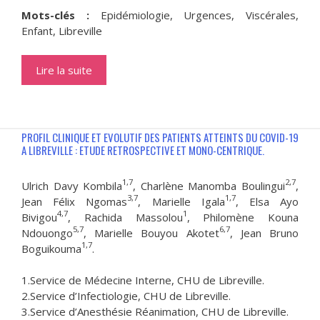
Mots-clés :
Epidémiologie, Urgences, Viscérales,
Enfant, Libreville
Lire la suite
PROFIL CLINIQUE ET EVOLUTIF DES PATIENTS ATTEINTS DU COVID-19
A LIBREVILLE : ETUDE RETROSPECTIVE ET MONO-CENTRIQUE.
1,7
2,7
Ulrich Davy Kombila
, Charlène Manomba Boulingui
,
3,7
1,7
Jean Félix Ngomas
, Marielle Igala
, Elsa Ayo
4,7
1
Bivigou
, Rachida Massolou
, Philomène Kouna
5,7
6,7
Ndouongo
, Marielle Bouyou Akotet
, Jean Bruno
1,7
Boguikouma
.
1.Service de Médecine Interne, CHU de Libreville.
2.Service d’Infectiologie, CHU de Libreville.
3.Service d’Anesthésie Réanimation, CHU de Libreville.