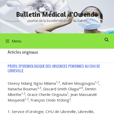
Aller
au
Bulletin Médical d'Owendo
contenu
Journal de la Société Médicale du Gabon
Menu
Articles originaux
PROFIL EPIDEMIOLOGIQUE DES URGENCES PENIENNES AU CHU DE
LIBREVILLE.
1,2
1,2
Steevy Ndang Ngou Milama
, Adrien Mougougou
,
2,3
2,4
Natacha Boumas
, Giscard Smith Olagui
, Dimitri
1,2
1
Mbethe
, Grace Cherile Ongouta
, Jean Massandé
1,2
2
Mouyendi
, François Ondo N’dong
.
1. Service d’Urologie, CHU de Libreville, Libreville,