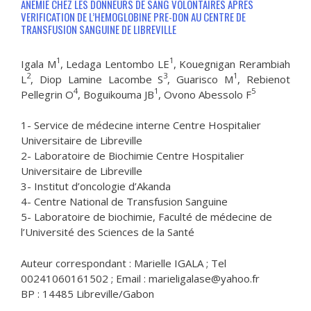
ANEMIE CHEZ LES DONNEURS DE SANG VOLONTAIRES APRES
VERIFICATION DE L’HEMOGLOBINE PRE-DON AU CENTRE DE
TRANSFUSION SANGUINE DE LIBREVILLE
1
1
Igala M
, Ledaga Lentombo LE
, Kouegnigan Rerambiah
2
3
1
L
, Diop Lamine Lacombe S
, Guarisco M
, Rebienot
4
1
5
Pellegrin O
, Boguikouma JB
, Ovono Abessolo F
1- Service de médecine interne Centre Hospitalier
Universitaire de Libreville
2- Laboratoire de Biochimie Centre Hospitalier
Universitaire de Libreville
3- Institut d’oncologie d’Akanda
4- Centre National de Transfusion Sanguine
5- Laboratoire de biochimie, Faculté de médecine de
l’Université des Sciences de la Santé
Auteur correspondant : Marielle IGALA ; Tel
00241060161502 ; Email : marieligalase@yahoo.fr
BP : 14485 Libreville/Gabon