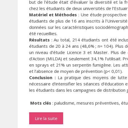
but de l’étude était d’évaluer la diversité et la
chez les étudiants de deux universités de l’Estuai
Matériel et Méthodes
: Une étude prospective 
étudiants de plus de 16 ans inscrits à l’Universi
données sur les caractéristiques sociodémograph
été recueillies.
Résultats
: Au total, 214 étudiants ont été incl
étudiants de 20 à 24 ans (48,6% ; n= 104). Plus de
un niveau d’étude Licence 3 et Master. Plus d
d’Action (MILDA) et seulement 34,1% l’utilisait. Pr
en sprays et 21% un serpentin fumigène. Les attitu
et l’absence de moyen de prévention (p< 0,01).
Conclusion :
La pratique des moyens de lutte a
nécessaire d’intensifier les séances d’éducation e
les étudiants dans les campagnes de distribution 
Mots clés
: paludisme, mesures préventives, étu
Lire la suite