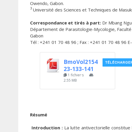
Owendo, Gabon.
3
Université des Sciences et Techniques de Masuku
Correspondance et tirés à part:
Dr Mbang Ngue
Département de Parasitologie-Mycologie, Faculté d
Gabon
Tél : +241 01 70 48 96 ; Fax : +241 01 70 48 96 
BmoVol2154
TÉLÉCHARGE
23-133-141
1 fichier·s
2.55 MB
Résumé
Introduction :
La lutte antivectorielle constitue