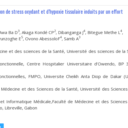
n de stress oxydant et d’hypoxie tissulaire induits par un effort
3
2
4
4
 Awa Ba D
, Akaga Kondé CP
, Dibanganga J
, Bitegue Methe L
,
5
4
3
yunzoghe E
, Ovono AbessoloF
, Samb A
ne et des sciences de la Santé, Université des sciences de la 
onctionnelle, Centre Hospitalier Universitaire d’Owendo, BP
Fonctionnelles, FMPO, Universite Cheikh Anta Diop de Dakar (
 Médecine et des Sciences de la Santé, Université des Sciences
 et Informatique Médicale,Faculté de Médecine et des Sciences
, Libreville, Gabon
R