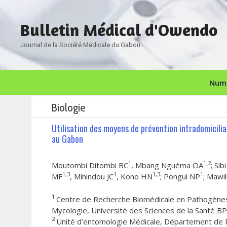
Aller
au
Bulletin Médical d'Owendo
contenu
Journal de la Société Médicale du Gabon
Numé
Biologie
Utilisation des moyens de prévention intradomicili
au Gabon
1
1,2
Moutombi Ditombi BC
, Mbang Nguéma OA
; Si
1,3
1
1,3
1
MF
, Mihindou JC
, Kono HN
; Pongui NP
; Mawi
1
Centre de Recherche Biomédicale en Pathogènes 
Mycologie, Université des Sciences de la Santé 
2
Unité d’entomologie Médicale, Département de Pa