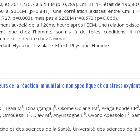
, et 261±230,7 à S2EEM (p=0,789). CmHIF-1∝ était de 196,80
 à S2EEM (p=0,841). Une corrélation existait entre CmHIF-
727; p=0,003), mais pas à S2EEM (r=0,573 ; p=0,066).
ment au-delà de la 12ème heure après l’EEM. Une relation existe
nt que chez l’homme, soumis à de telles conditions, il n’
e celle décrite chez l’animal
ydant-Hypoxie-Tissulaire-Effort–Physique-Homme
eurs de la réaction immunitaire non spécifique et du stress oxydan
4
3
5
2
2
D
, Igala M
, Dibanganga J
, Okome Obiang IM
, Akaga Kondé CP
,
1
4
6
5
, Omouessi T
, Diaw M
, Anyunzoghe E
, Ovono Abessolo F
, Sa
ne et des sciences de la Santé, Université des sciences de la 