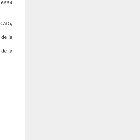
 36664
UCAD),
 de la
 de la