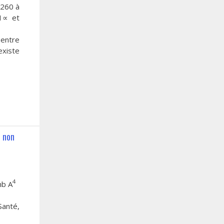
±260 à
1∝ et
 entre
existe
t non
4
mb A
Santé,