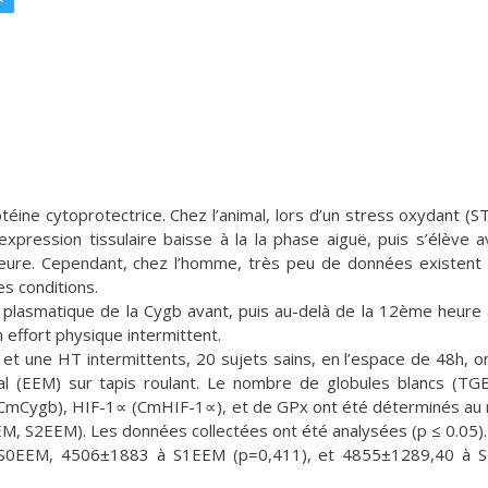
éine cytoprotectrice. Chez l’animal, lors d’un stress oxydant (S
expression tissulaire baisse à la la phase aiguë, puis s’élève a
heure. Cependant, chez l’homme, très peu de données existent 
s conditions.
 plasmatique de la Cygb avant, puis au-delà de la 12ème heure
 effort physique intermittent.
 et une HT intermittents, 20 sujets sains, en l’espace de 48h, o
l (EEM) sur tapis roulant. Le nombre de globules blancs (TGB
(CmCygb), HIF-1∝ (CmHIF-1∝), et de GPx ont été déterminés au
M, S2EEM). Les données collectées ont été analysées (p ≤ 0.05).
S0EEM, 4506±1883 à S1EEM (p=0,411), et 4855±1289,40 à 