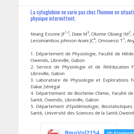
La cytoglobine ne varie pas chez l’homme en situatio
physique intermittent.
1,2
3
2
Nnang Essone JF
, Diaw M
, Okome Obiang IM
,
4
1
Lessimambou johnson Anani JC
, Omouessi T
, An
1. Département de Physiologie, Faculté de Médeci
Owendo, Libreville, Gabon
2. Service de Physiologie et de Rééducation F
Libreville, Gabon
3. Laboratoire de Physiologie et Explorations 
Dakar,Sénégal
4. Départtement de Biochimie-Chimie, Faculté de
Santé, Owendo, Libreville, Gabon
5. Département d’Epidémiologie, Biostatistiques
Santé, Université des Sciences de la Santé,Owendo
BmoVol2154
TÉLÉCHARGE