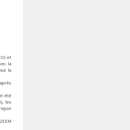
TO) et
vec la
sur la
 après
nt été
), les
 repos
S2EEM