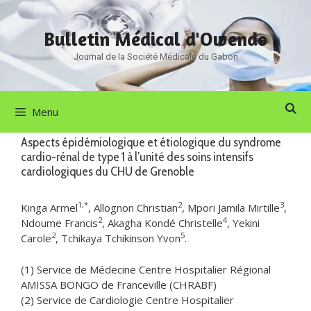
Aller
au
Bulletin Médical d'Owendo
contenu
Journal de la Société Médicale du Gabon
Menu
Aspects épidémiologique et étiologique du syndrome
cardio-rénal de type 1 à l’unité des soins intensifs
cardiologiques du CHU de Grenoble
1,*
2
3
Kinga Armel
, Allognon Christian
, Mpori Jamila Mirtille
,
2
4
Ndoume Francis
, Akagha Kondé Christelle
, Yekini
2
5
Carole
, Tchikaya Tchikinson Yvon
.
(1) Service de Médecine Centre Hospitalier Régional
AMISSA BONGO de Franceville (CHRABF)
(2) Service de Cardiologie Centre Hospitalier