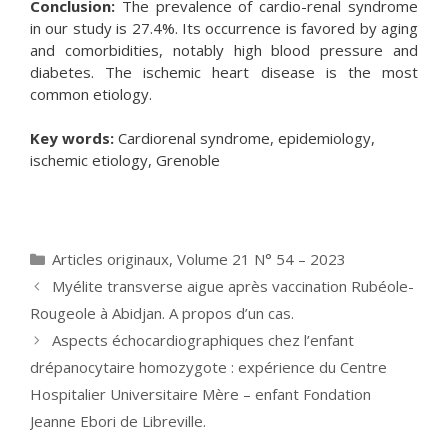
Conclusion:
The prevalence of cardio-renal syndrome
in our study is 27.4%. Its occurrence is favored by aging
and comorbidities, notably high blood pressure and
diabetes. The ischemic heart disease is the most
common etiology.
Key words:
Cardiorenal syndrome, epidemiology,
ischemic etiology, Grenoble
Catégories
Articles originaux
,
Volume 21 N° 54 – 2023
Myélite transverse aigue après vaccination Rubéole-
Rougeole à Abidjan. A propos d’un cas.
Aspects échocardiographiques chez l’enfant
drépanocytaire homozygote : expérience du Centre
Hospitalier Universitaire Mère – enfant Fondation
Jeanne Ebori de Libreville.