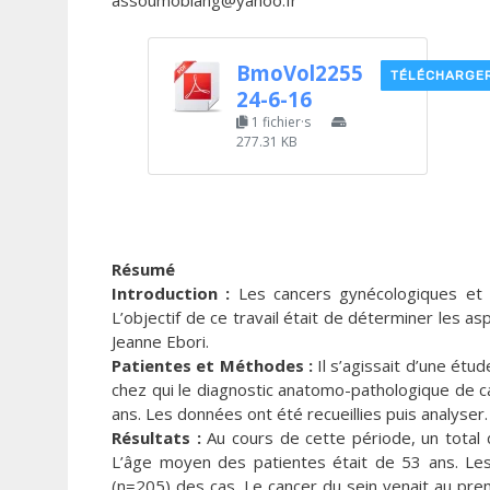
assoumobiang@yahoo.fr
BmoVol2255
TÉLÉCHARGE
24-6-16
1 fichier·s
277.31 KB
Résumé
Introduction :
Les cancers gynécologiques et 
L’objectif de ce travail était de déterminer les
Jeanne Ebori.
Patientes et Méthodes :
Il s’agissait d’une étud
chez qui le diagnostic anatomo-pathologique de 
ans. Les données ont été recueillies puis analyser.
Résultats :
Au cours de cette période, un total
L’âge moyen des patientes était de 53 ans. Les
(n=205) des cas. Le cancer du sein venait au prem