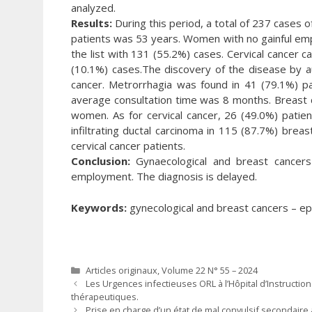
analyzed.
Results:
During this period, a total of 237 cases
patients was 53 years. Women with no gainful em
the list with 131 (55.2%) cases. Cervical cancer 
(10.1%) cases.The discovery of the disease by a
cancer. Metrorrhagia was found in 41 (79.1%) pa
average consultation time was 8 months. Breast c
women. As for cervical cancer, 26 (49.0%) patien
infiltrating ductal carcinoma in 115 (87.7%) brea
cervical cancer patients.
Conclusion:
Gynaecological and breast cancers 
employment. The diagnosis is delayed.
Keywords:
gynecological and breast cancers – e
Catégories
Articles originaux
,
Volume 22 N° 55 – 2024
Les Urgences infectieuses ORL à l’Hôpital d’Instruct
thérapeutiques.
Prise en charge d’un état de mal convulsif secondaire 