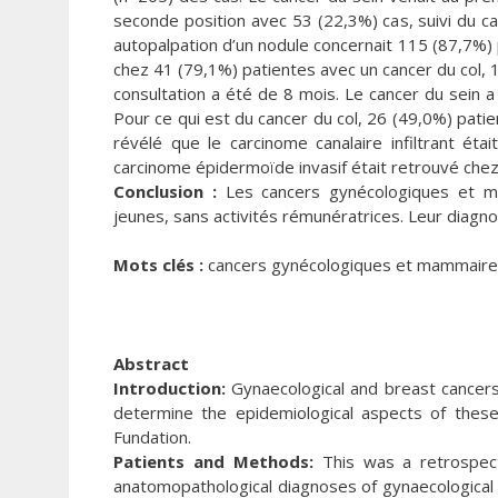
seconde position avec 53 (22,3%) cas, suivi du ca
autopalpation d’un nodule concernait 115 (87,7%) 
chez 41 (79,1%) patientes avec un cancer du col, 
consultation a été de 8 mois. Le cancer du sein 
Pour ce qui est du cancer du col, 26 (49,0%) patie
révélé que le carcinome canalaire infiltrant ét
carcinome épidermoïde invasif était retrouvé chez
Conclusion :
Les cancers gynécologiques et ma
jeunes, sans activités rémunératrices. Leur diagnos
Mots clés :
cancers gynécologiques et mammaires 
Abstract
Introduction:
Gynaecological and breast cancers 
determine the epidemiological aspects of these
Fundation.
Patients and Methods:
This was a retrospecti
anatomopathological diagnoses of gynaecological 