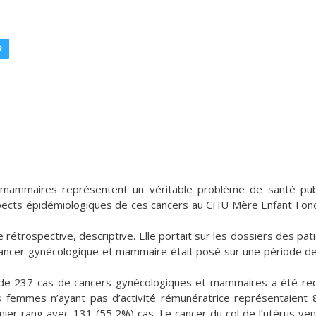
R
mammaires représentent un véritable problème de santé pub
 aspects épidémiologiques de ces cancers au CHU Mère Enfant Fon
e rétrospective, descriptive. Elle portait sur les dossiers des pat
cancer gynécologique et mammaire était posé sur une période de
 de 237 cas de cancers gynécologiques et mammaires a été re
 femmes n’ayant pas d’activité rémunératrice représentaient
ier rang avec 131 (55,2%) cas. Le cancer du col de l’utérus ven