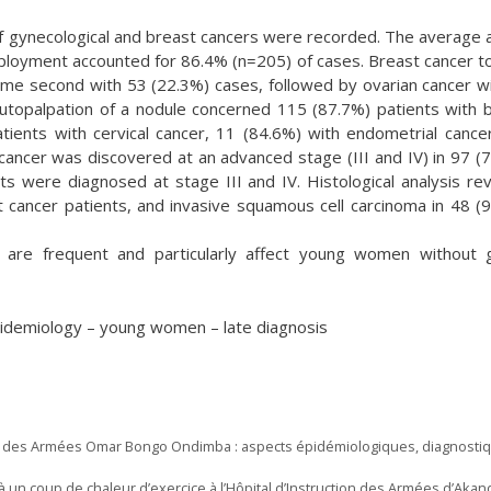
 of gynecological and breast cancers were recorded. The average 
ployment accounted for 86.4% (n=205) of cases. Breast cancer 
came second with 53 (22.3%) cases, followed by ovarian cancer w
utopalpation of a nodule concerned 115 (87.7%) patients with 
tients with cervical cancer, 11 (84.6%) with endometrial cance
ancer was discovered at an advanced stage (III and IV) in 97 (
ts were diagnosed at stage III and IV. Histological analysis re
st cancer patients, and invasive squamous cell carcinoma in 48 (
are frequent and particularly affect young women without g
pidemiology – young women – late diagnosis
ion des Armées Omar Bongo Ondimba : aspects épidémiologiques, diagnosti
à un coup de chaleur d’exercice à l’Hôpital d’Instruction des Armées d’Akan