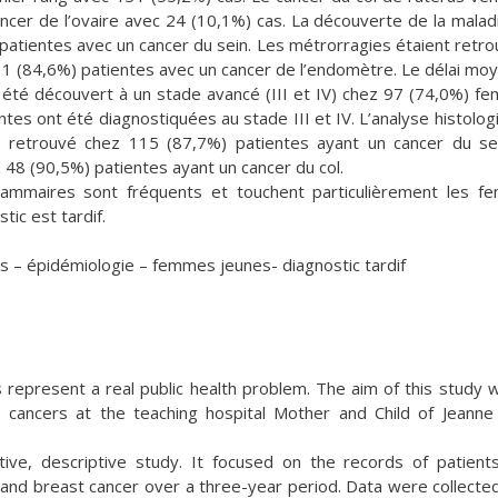
ncer de l’ovaire avec 24 (10,1%) cas. La découverte de la malad
patientes avec un cancer du sein. Les métrorragies étaient retr
11 (84,6%) patientes avec un cancer de l’endomètre. Le délai mo
a été découvert à un stade avancé (III et IV) chez 97 (74,0%) f
ntes ont été diagnostiquées au stade III et IV. L’analyse histolog
ait retrouvé chez 115 (87,7%) patientes ayant un cancer du se
 48 (90,5%) patientes ayant un cancer du col.
mmaires sont fréquents et touchent particulièrement les f
tic est tardif.
– épidémiologie – femmes jeunes- diagnostic tardif
represent a real public health problem. The aim of this study 
 cancers at the teaching hospital Mother and Child of Jeanne
ve, descriptive study. It focused on the records of patient
and breast cancer over a three-year period. Data were collecte