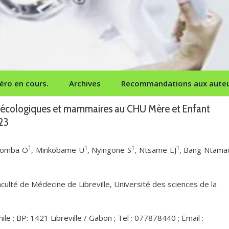
ro en cours.
Archives
Recommandations aux aute
nécologiques et mammaires au CHU Mère et Enfant
023
1
1
1
1
Komba O
, Minkobame U
, Nyingone S
, Ntsame EJ
, Bang Ntamac
ulté de Médecine de Libreville, Université des sciences de la
 BP: 1421 Libreville / Gabon ; Tel : 077878440 ; Email :