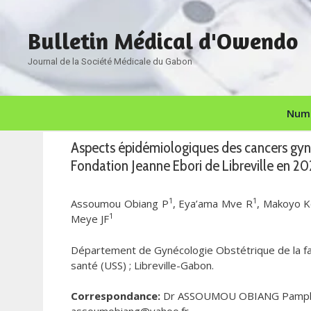
Aller
au
Bulletin Médical d'Owendo
contenu
Journal de la Société Médicale du Gabon
Numé
Aspects épidémiologiques des cancers gy
Fondation Jeanne Ebori de Libreville en 2
1
1
Assoumou Obiang P
, Eya’ama Mve R
, Makoyo 
1
Meye JF
Département de Gynécologie Obstétrique de la fac
santé (USS) ; Libreville-Gabon.
Correspondance:
Dr ASSOUMOU OBIANG Pamphile ;