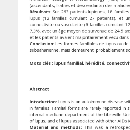
(ascendants, fratrie, et descendants) des malad
Résultats
: Sur 263 patients lupiques, 18 familles
lupus (12 familles cumulant 27 patients), et u
connectivite ou vascularite (6 familles cumulant 12
7,3%, avec un âge moyen de survenue de 24,5 ans. 
et les patients avaient majoritairement vécu dan
Conclusion
: Les formes familiales de lupus ou d
subsaharienne, mais demeurent probablement sou
Mots clés : lupus familial, hérédité, connectiv
Abstract
Intoduction:
Lupus is an autoimmune disease with 
in families. Familial forms are rarely reported i
internal medicine department of the Libreville Un
of lupus, and of lupus associated with other AIDs i
Material and methods:
This was a retrospect