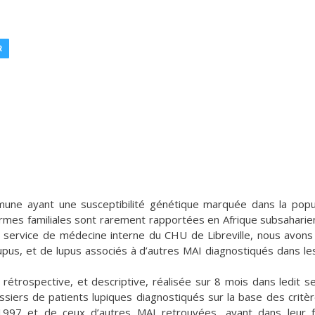
R
mune ayant une susceptibilité génétique marquée dans la popu
 formes familiales sont rarement rapportées en Afrique subsaharie
e service de médecine interne du CHU de Libreville, nous avons
upus, et de lupus associés à d’autres MAI diagnostiqués dans le
e rétrospective, et descriptive, réalisée sur 8 mois dans ledit se
iers de patients lupiques diagnostiqués sur la base des critè
1997 et de ceux d’autres MAI retrouvées, ayant dans leur f