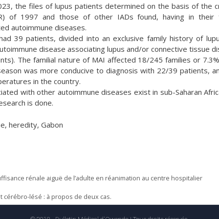
, the files of lupus patients determined on the basis of the cr
) of 1997 and those of other IADs found, having in their 
nted autoimmune diseases.
ad 39 patients, divided into an exclusive family history of lup
f autoimmune disease associating lupus and/or connective tissue d
ients). The familial nature of MAI affected 18/245 families or 7.3%
season was more conducive to diagnosis with 22/39 patients, a
peratures in the country.
ciated with other autoimmune diseases exist in sub-Saharan Afric
esearch is done.
se, heredity, Gabon
uffisance rénale aiguë de l’adulte en réanimation au centre hospitalier
nt cérébro-lésé : à propos de deux cas.