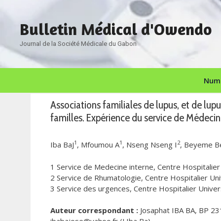
Aller
au
Bulletin Médical d'Owendo
contenu
Journal de la Société Médicale du Gabon
Numé
Associations familiales de lupus, et de lu
familles. Expérience du service de Médecine
1
1
2
Iba BaJ
, Mfoumou A
, Nseng Nseng I
, Beyeme 
1 Service de Medecine interne, Centre Hospitalier
2 Service de Rhumatologie, Centre Hospitalier Uni
3 Service des urgences, Centre Hospitalier Univer
Auteur correspondant :
Josaphat IBA BA, BP 2318