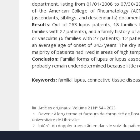
department, listing from 01/01/2008 to 07/30/2023
of the American College of Rheumatology (ACR
(ascendants, siblings, and descendants) docume
Results:
Out of 263 lupus patients, 18 families h
families with 27 patients), and a family history o
or vasculitis (6 families with 27 patients). 12 pat
an average age of onset of 24.5 years. The dry 
majority of patients had lived in areas of high tem
Conclusion:
Familial forms of lupus or lupus asso
probably remain underdetermined because little r
Keywords:
familial lupus, connective tissue disea
Catégories
Articles originaux
,
Volume 21 N° 54 – 2023
Devenir à long terme et facteurs de chronicité de l’ins
universitaire de Libreville
Intérêt du doppler transcrânien dans le suivi du patie