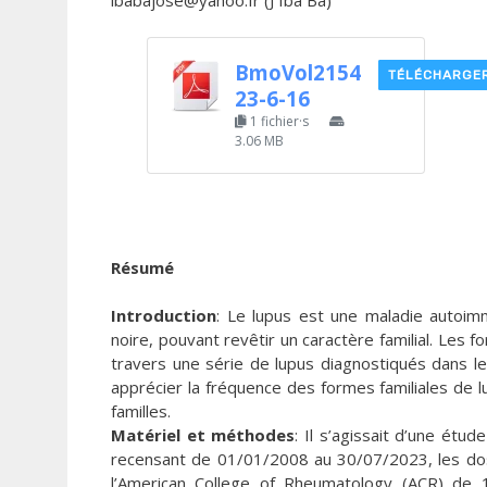
ibabajose@yahoo.fr (J Iba Ba)
BmoVol2154
TÉLÉCHARGE
23-6-16
1 fichier·s
3.06 MB
Résumé
Introduction
: Le lupus est une maladie autoim
noire, pouvant revêtir un caractère familial. Les
travers une série de lupus diagnostiqués dans l
apprécier la fréquence des formes familiales de l
familles.
Matériel et méthodes
: Il s’agissait d’une étud
recensant de 01/01/2008 au 30/07/2023, les doss
l’American College of Rheumatology (ACR) de 