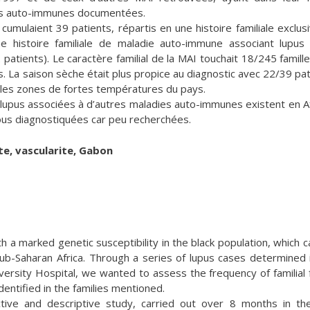
ies auto-immunes documentées.
 cumulaient 39 patients, répartis en une histoire familiale exclus
ne histoire familiale de maladie auto-immune associant lupus
 patients). Le caractère familial de la MAI touchait 18/245 famille
La saison sèche était plus propice au diagnostic avec 22/39 pat
s les zones de fortes températures du pays.
e lupus associées à d’autres maladies auto-immunes existent en A
s diagnostiquées car peu recherchées.
ite, vascularite, Gabon
a marked genetic susceptibility in the black population, which c
n sub-Saharan Africa. Through a series of lupus cases determined 
iversity Hospital, we wanted to assess the frequency of familial
dentified in the families mentioned.
ive and descriptive study, carried out over 8 months in th