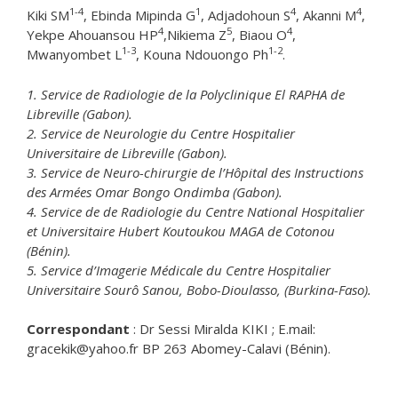
1-4
1
4
4
Kiki SM
, Ebinda Mipinda G
, Adjadohoun S
, Akanni M
,
4
5
4
Yekpe Ahouansou HP
,Nikiema Z
, Biaou O
,
1-3
1-2
Mwanyombet L
, Kouna Ndouongo Ph
.
1. Service de Radiologie de la Polyclinique El RAPHA de
Libreville (Gabon).
2. Service de Neurologie du Centre Hospitalier
Universitaire de Libreville (Gabon).
3. Service de Neuro-chirurgie de l’Hôpital des Instructions
des Armées Omar Bongo Ondimba (Gabon).
4. Service de de Radiologie du Centre National Hospitalier
et Universitaire Hubert Koutoukou MAGA de
Cotonou
(Bénin).
5. Service d’Imagerie Médicale du Centre Hospitalier
Universitaire Sourô Sanou, Bobo-Dioulasso, (Burkina-
Faso).
Correspondant
: Dr Sessi Miralda KIKI ; E.mail:
gracekik@yahoo.fr BP 263 Abomey-Calavi (Bénin).