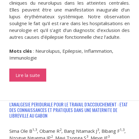
cliniques du neurolupus dans les atteintes centrales.
Elles peuvent être une manifestation inaugurale d’un
lupus érythémateux systémique. Notre observation
souligne le fait qu’il est rare dans les hospitalisations en
neurologie et qu’il s’agit d’un diagnostic d’exclusion des
autres causes d’épilepsie fonctionnelle chez l’adulte.
Mots clés
: Neurolupus, Epilepsie, Inflammation,
Immunologie
Lire la suite
L’ANALGESIE PERIDURALE POUR LE TRAVAIL D’ACCOUCHEMENT : ETAT
DES CONNAISSANCES ET PRATIQUES DANS UNE MATERNITE DE
LIBREVILLE AU GABON
1,3
2
3
1,3
Sima Ole B
, Obame R
, Bang Ntamack J
, Bibang F
,
2
3
3
Nzogue Nguema JP
, Mayi Tsonga S
, Meye JF
.