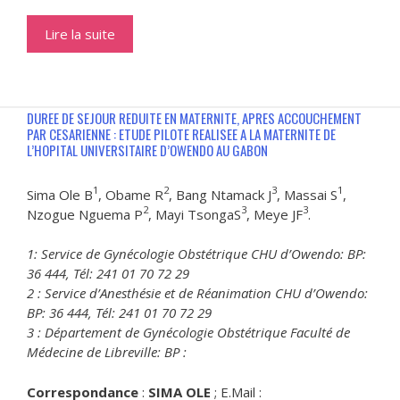
Lire la suite
DUREE DE SEJOUR REDUITE EN MATERNITE, APRES ACCOUCHEMENT
PAR CESARIENNE : ETUDE PILOTE REALISEE A LA MATERNITE DE
L’HOPITAL UNIVERSITAIRE D’OWENDO AU GABON
1
2
3
1
Sima Ole B
, Obame R
, Bang Ntamack J
, Massai S
,
2
3
3
Nzogue Nguema P
, Mayi TsongaS
, Meye JF
.
1: Service de Gynécologie Obstétrique CHU d’Owendo: BP:
36 444, Tél: 241 01 70 72 29
2 : Service d’Anesthésie et de Réanimation CHU d’Owendo:
BP: 36 444, Tél: 241 01 70 72 29
3 : Département de Gynécologie Obstétrique Faculté de
Médecine de Libreville: BP :
Correspondance
:
SIMA OLE
; E.Mail :