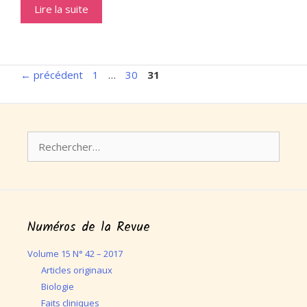
Lire la suite
Page
Page
Page
←
précédent
1
…
30
31
Rechercher :
Numéros de la Revue
Volume 15 N° 42 – 2017
Articles originaux
Biologie
Faits cliniques