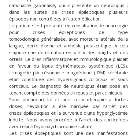
nationalité gabonaise, qui a présenté un neurolupus ;
dans les suites de crises épileptiques plusieurs
épisodes non contrôlées à l’automédication.
Le patient s’est présenté en consultation de neurologie
pour crises épileptiques de type
tonicoclonique généralisée, avec morsure latérale de la
langue, perte d’urine et amnésie post-critique. A cela
s’ajoute une déformation en « Z » des doigts et des
orteils. Le bilan inflammatoire et immunologique plaidait
en faveur du lupus érythémateux systémique (LES).
L’imagerie par résonance magnétique (IRM) cérébrale
était constituée des hypersignaux corticaux et sous
corticaux. Le diagnostic de neurolupus était posé en
tenant compte des données cliniques et paracliniques.
Sous phénobarbital et une corticothérapie à fortes
doses, l’évolution a été marquée par l’arrêt des
crises épileptiques et la survenue d’une hyperglycémie
induite. Nous avons procédé à l’arrêt des corticoïdes
avec relai à l’hydroxychloroquine sulfaté.
Les crises épileptiques sont une des manifestations