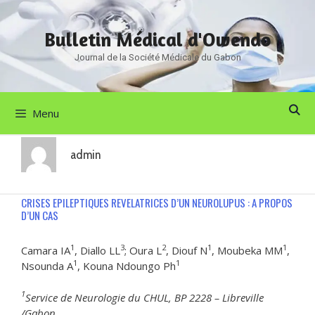
Aller
au
Bulletin Médical d'Owendo
contenu
Journal de la Société Médicale du Gabon
Menu
admin
CRISES EPILEPTIQUES REVELATRICES D’UN NEUROLUPUS : A PROPOS
D’UN CAS
1
3
2
1
1
Camara IA
, Diallo LL
; Oura L
, Diouf N
, Moubeka MM
,
1
1
Nsounda A
, Kouna Ndoungo Ph
1
Service de Neurologie du CHUL, BP 2228 – Libreville
/Gabon