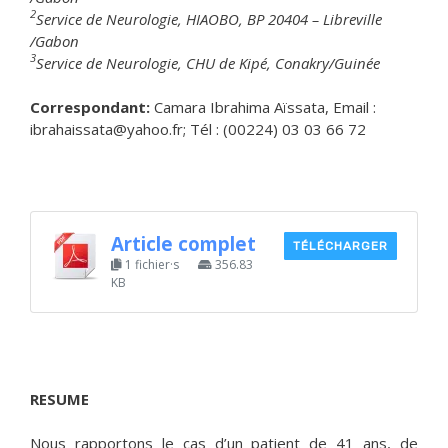
2
Service de Neurologie, HIAOBO, BP 20404 – Libreville
/Gabon
3
Service de Neurologie, CHU de Kipé, Conakry/Guinée
Correspondant:
Camara Ibrahima Aїssata, Email :
ibrahaissata@yahoo.fr; Tél : (00224) 03 03 66 72
Article complet
TÉLÉCHARGER
1 fichier·s
356.83
KB
RESUME
Nous rapportons le cas d’un patient de 41 ans, de