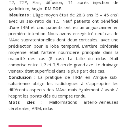
T2, T2*, Flair, diffusion, T1 après injection de
gadolinium, Angio IRM
TOF.
Résultats
: L’âge moyen était de 28,8 ans [5 – 45 ans]
avec un sex-ratio de 1,5. Neuf patients ont bénéficié
d’une IRM et cinq patients ont eu un angioscanner en
première intention. Nous avons enregistré neuf cas de
MAVc supratentorielles dont deux corticales, avec une
prédilection pour le lobe temporal. L’artère cérébrale
moyenne était l’artère nourricière principale dans la
majorité des cas (8 cas). La taille du nidus était
comprise entre 1,7 et 7,5 cm de grand axe. Le drainage
veineux était superficiel dans la plus part des cas.
Conclusion
: La pratique de l’IRM en Afrique sub-
saharienne oblige les radiologues à s’approprier les
différents aspects des MAVc mais également à avoir à
l’esprit les points clés du compte rendu.
Mots clés
: Malformations artério-veineuses
cérébrales, ARM, nidus