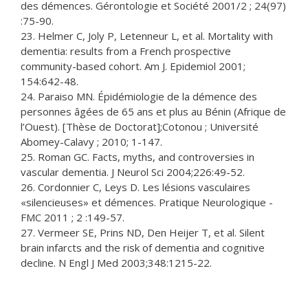
des démences. Gérontologie et Société 2001/2 ; 24(97)
:75-90.
23. Helmer C, Joly P, Letenneur L, et al. Mortality with
dementia: results from a French prospective
community-based cohort. Am J. Epidemiol 2001;
154:642-48.
24. Paraiso MN. Épidémiologie de la démence des
personnes âgées de 65 ans et plus au Bénin (Afrique de
l’Ouest). [Thèse de Doctorat];Cotonou ; Université
Abomey-Calavy ; 2010; 1-147.
25. Roman GC. Facts, myths, and controversies in
vascular dementia. J Neurol Sci 2004;226:49-52.
26. Cordonnier C, Leys D. Les lésions vasculaires
«silencieuses» et démences. Pratique Neurologique -
FMC 2011 ; 2 :149-57.
27. Vermeer SE, Prins ND, Den Heijer T, et al. Silent
brain infarcts and the risk of dementia and cognitive
decline. N Engl J Med 2003;348:1215-22.