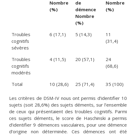
Nombre
de
Nombre
(%)
démence
(%)
Nombre
(%)
Troubles
6 (17,1)
5 (14,3)
11
cognitifs
(31,4)
sévères
Troubles
4 (11,5)
20 (57,1)
24
cognitifs
(68,6)
modérés
Total
10 (28,6)
25 (71,4)
35 (100)
Les critères de DSM-IV nous ont permis d’identifier 10
sujets (soit 28,6%) des sujets déments, sur l’ensemble
de ceux qui présentaient des troubles cognitifs. Parmi
ces sujets déments, le score de Haschinski a permis
d’identifier 9 démences vasculaires, pour une démence
d’origine non déterminée. Ces démences ont été