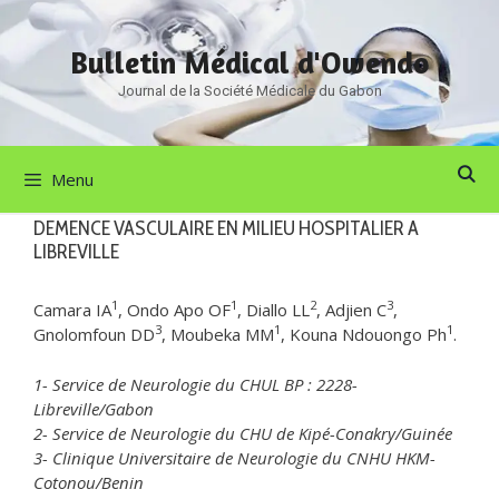
Aller
au
Bulletin Médical d'Owendo
contenu
Journal de la Société Médicale du Gabon
Menu
DEMENCE VASCULAIRE EN MILIEU HOSPITALIER A
LIBREVILLE
1
1
2
3
Camara IA
, Ondo Apo OF
, Diallo LL
, Adjien C
,
3
1
1
Gnolomfoun DD
, Moubeka MM
, Kouna Ndouongo Ph
.
1- Service de Neurologie du CHUL BP : 2228-
Libreville/Gabon
2- Service de Neurologie du CHU de Kipé-Conakry/Guinée
3- Clinique Universitaire de Neurologie du CNHU HKM-
Cotonou/Benin