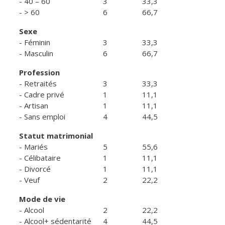
- 40 – 60
3
33,3
- > 60
6
66,7
Sexe
- Féminin
3
33,3
- Masculin
6
66,7
Profession
- Retraités
3
33,3
- Cadre privé
1
11,1
- Artisan
1
11,1
- Sans emploi
4
44,5
Statut matrimonial
- Mariés
5
55,6
- Célibataire
1
11,1
- Divorcé
1
11,1
- Veuf
2
22,2
Mode de vie
- Alcool
2
22,2
- Alcool+ sédentarité
4
44,5