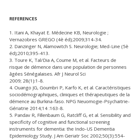
REFERENCES
1. Itani A, Khayat E. Médecine KB, Neurologie ;
Vernazobres GREGO (4è éd);2009;314-34.
2. Danzinger N, Alamowitch S. Neurologie; Med-Line (5è
éd);2010;395-413.
3. Toure K, Tal/Dia A, Coume M, et al. Facteurs de
risque de démence dans une population de personnes
âgées Sénégalaises. Afr J Neurol Sci
2009; 28(1):1-8.
4. Ouango JG, Goumbri P, Karfo K, et al. Caractéristiques
sociodémographiques, cliniques et thérapeutiques de la
démence au Burkina-faso. NPG Neuomogie-Psychaitrie-
Gériatrie 2014;14 :163-8.
5. Pandav R, Fillenbaum G, Ratcliff G, et al. Sensibility and
specificity of cognitive and functional screening
instruments for dementia: the Indo-US Dementia
Epidemiology Study. J Am Geriatr Soc 2002;50(3):554-