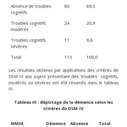
Absence de troubles
80
69,5
cognitifs
Troubles cognitifs
24
20,9
modérés
Troubles cognitifs
11
9,6
sévères
Total
115
100,0
Les résultats obtenus par applications des critères de
DSM-IV aux sujets présentant des troubles cognitifs,
modérés ou sévères ont été résumés dans le tableau
III.
Tableau III : dépistage de la démence selon les
critères du DSM-IV
MMSE
Démence
Absence
Total