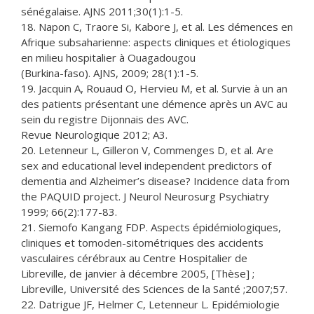
sénégalaise. AJNS 2011;30(1):1-5.
18. Napon C, Traore Si, Kabore J, et al. Les démences en
Afrique subsaharienne: aspects cliniques et étiologiques
en milieu hospitalier à Ouagadougou
(Burkina-faso). AJNS, 2009; 28(1):1-5.
19. Jacquin A, Rouaud O, Hervieu M, et al. Survie à un an
des patients présentant une démence après un AVC au
sein du registre Dijonnais des AVC.
Revue Neurologique 2012; A3.
20. Letenneur L, Gilleron V, Commenges D, et al. Are
sex and educational level independent predictors of
dementia and Alzheimer’s disease? Incidence data from
the PAQUID project. J Neurol Neurosurg Psychiatry
1999; 66(2):177-83.
21. Siemofo Kangang FDP. Aspects épidémiologiques,
cliniques et tomoden-sitométriques des accidents
vasculaires cérébraux au Centre Hospitalier de
Libreville, de janvier à décembre 2005, [Thèse] ;
Libreville, Université des Sciences de la Santé ;2007;57.
22. Datrigue JF, Helmer C, Letenneur L. Epidémiologie