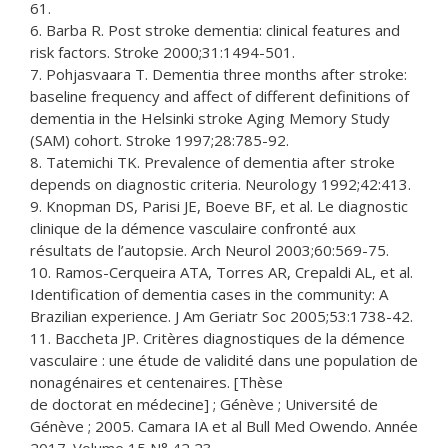
61.
6. Barba R. Post stroke dementia: clinical features and
risk factors. Stroke 2000;31:1494-501.
7. Pohjasvaara T. Dementia three months after stroke:
baseline frequency and affect of different definitions of
dementia in the Helsinki stroke Aging Memory Study
(SAM) cohort. Stroke 1997;28:785-92.
8. Tatemichi TK. Prevalence of dementia after stroke
depends on diagnostic criteria. Neurology 1992;42:413.
9. Knopman DS, Parisi JE, Boeve BF, et al. Le diagnostic
clinique de la démence vasculaire confronté aux
résultats de l’autopsie. Arch Neurol 2003;60:569-75.
10. Ramos-Cerqueira ATA, Torres AR, Crepaldi AL, et al.
Identification of dementia cases in the community: A
Brazilian experience. J Am Geriatr Soc 2005;53:1738-42.
11. Baccheta JP. Critères diagnostiques de la démence
vasculaire : une étude de validité dans une population de
nonagénaires et centenaires. [Thèse
de doctorat en médecine] ; Génève ; Université de
Génève ; 2005. Camara IA et al Bull Med Owendo. Année
2017. Volume 15 N° 42 23