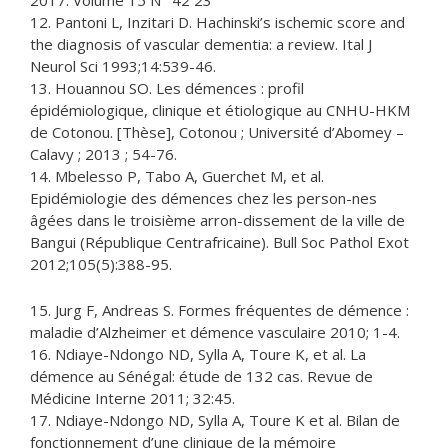
12. Pantoni L, Inzitari D. Hachinski’s ischemic score and
the diagnosis of vascular dementia: a review. Ital J
Neurol Sci 1993;14:539-46.
13. Houannou SO. Les démences : profil
épidémiologique, clinique et étiologique au CNHU-HKM
de Cotonou. [Thèse], Cotonou ; Université d’Abomey –
Calavy ; 2013 ; 54-76.
14. Mbelesso P, Tabo A, Guerchet M, et al.
Epidémiologie des démences chez les person-nes
âgées dans le troisième arron-dissement de la ville de
Bangui (République Centrafricaine). Bull Soc Pathol Exot
2012;105(5):388-95.
15. Jurg F, Andreas S. Formes fréquentes de démence :
maladie d’Alzheimer et démence vasculaire 2010; 1-4.
16. Ndiaye-Ndongo ND, Sylla A, Toure K, et al. La
démence au Sénégal: étude de 132 cas. Revue de
Médicine Interne 2011; 32:45.
17. Ndiaye-Ndongo ND, Sylla A, Toure K et al. Bilan de
fonctionnement d’une clinique de la mémoire