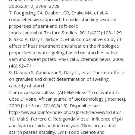
2006;23(12):2709–2728.
7. Foegeding EA, Daubert CR, Drake MA, et al. A
comprehensive approach to understanding textural
properties of semi-and soft-solid
foods. Journal of Texture Studies. 2011;42(2):103–129.
8. Sako A, Dally L, Sidibe D, et al. Comparative study of
effect of heat treatment and shear on the rheological
properties of water gelling based on starches native
yam and sweet potato. Physical & chemical news. 2009;
(48):62–71.
9. Daouda S, Aboubakar S, Dally LI, et al. Thermal effects
on granules and direct determination of swelling
capacity of starch
from a cassava cultivar (Attiéké Mossi 1) cultivated in
Côte D’Ivoire. African Journal of Biotechnology [Internet].
2009 [cité 3 oct 2016];8(15). Disponible sur:
http://www.ajol.info/index.php/ajb/article/view/61862
10. Mali S, Ferrero C, Redigonda V et al. Influence of pH
and hydrocolloids addition on yam (Dioscorea alata)
starch pastes stability. LWT-Food Science and