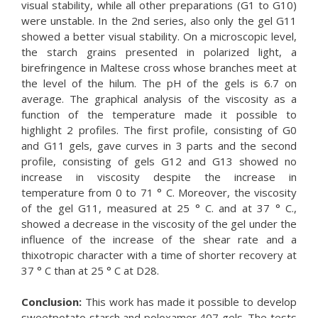
visual stability, while all other preparations (G1 to G10)
were unstable. In the 2nd series, also only the gel G11
showed a better visual stability. On a microscopic level,
the starch grains presented in polarized light, a
birefringence in Maltese cross whose branches meet at
the level of the hilum. The pH of the gels is 6.7 on
average. The graphical analysis of the viscosity as a
function of the temperature made it possible to
highlight 2 profiles. The first profile, consisting of G0
and G11 gels, gave curves in 3 parts and the second
profile, consisting of gels G12 and G13 showed no
increase in viscosity despite the increase in
temperature from 0 to 71 ° C. Moreover, the viscosity
of the gel G11, measured at 25 ° C. and at 37 ° C.,
showed a decrease in the viscosity of the gel under the
influence of the increase of the shear rate and a
thixotropic character with a time of shorter recovery at
37 ° C than at 25 ° C at D28.
Conclusion:
This work has made it possible to develop
sweetpotato starch and poloxamer 407 gels. The tests