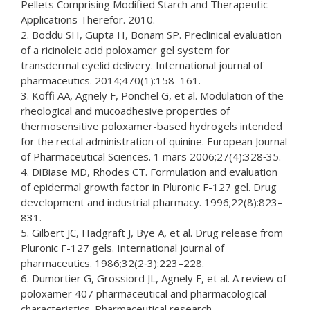
Pellets Comprising Modified Starch and Therapeutic
Applications Therefor. 2010.
2. Boddu SH, Gupta H, Bonam SP. Preclinical evaluation
of a ricinoleic acid poloxamer gel system for
transdermal eyelid delivery. International journal of
pharmaceutics. 2014;470(1):158–161.
3. Koffi AA, Agnely F, Ponchel G, et al. Modulation of the
rheological and mucoadhesive properties of
thermosensitive poloxamer-based hydrogels intended
for the rectal administration of quinine. European Journal
of Pharmaceutical Sciences. 1 mars 2006;27(4):328‑35.
4. DiBiase MD, Rhodes CT. Formulation and evaluation
of epidermal growth factor in Pluronic F-127 gel. Drug
development and industrial pharmacy. 1996;22(8):823–
831.
5. Gilbert JC, Hadgraft J, Bye A, et al. Drug release from
Pluronic F-127 gels. International journal of
pharmaceutics. 1986;32(2‑3):223–228.
6. Dumortier G, Grossiord JL, Agnely F, et al. A review of
poloxamer 407 pharmaceutical and pharmacological
characteristics. Pharmaceutical research.