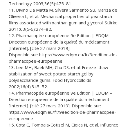
Technology 2003;36(5):475–81.
11. Divino Da Matta M, Silvera Sarmento SB, Mariza de
Oliveira L, et al. Mechanical properties of pea starch
films associated with xanthan gum and glycerol. Stärke
2011;63(5‑6):274–82.
12. Pharmacopée européenne 9e Edition | EDQM –
Direction européenne de la qualité du médicament
[Internet]. [cité 27 mars 2019].
Disponible sur: https://www.edqm.eu/fr/9eedition-de-
pharmacopee-europeenne
13. Lee MH, Baek MH, Cha DS, et al. Freeze–thaw
stabilization of sweet potato starch gel by
polysaccharide gums. Food Hydrocolloids
2002;16(4):345–52.
14. Pharmacopée européenne 9e Edition | EDQM –
Direction européenne de la qualité du médicament
[Internet]. [cité 27 mars 2019]. Disponible sur:
https://www.edqm.eu/fr/9eedition-de-pharmacopee-
europeenne
15. Cota C, Tomoaia-Cotisel M, Cioica N, et al. Influence