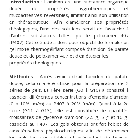
Introduction
: L’amidon est une substance organique
douée de propriétés hygrothermiques et
mucoadhésives réversibles, limitant ainsi son utilisation
en thérapeutique. Afin d’améliorer ses propriétés
rhéologiques, l’une des solutions serait de l’associer à
d’autres substances telles que le poloxamer 407
(P407). Cette étude a donc pour objectif de formuler un
gel mixte thermogélifiant composé d’amidon de patate
douce et de poloxamer 407 et d’en étudier les
propriétés rhéologiques.
Méthodes
: Après avoir extrait l’amidon de patate
douce, celui-ci a été utilisé pour la préparation de 2
séries de gels. La 1ère série (G0 à G10) a consisté à
associer différentes concentrations d’empois d’amidon
(0 à 10%, m/m) au P407 à 20% (m/m). Quant à la 2e
série (G11 à G13), elle est constituée de quantités
croissantes de glycérolé d’amidon (2,5 g, 5 g et 10 g)
associés au P407. Les gels obtenus ont fait l’objet de
caractérisations physicochimiques afin de déterminer
les gels les plus stables et présentant de bonnes