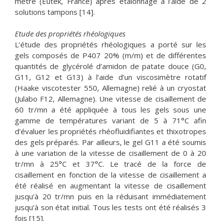
mètre (Eutek, France) après étalonnage à l’aide de 2
solutions tampons [14].
Etude des propriétés rhéologiques
L’étude des propriétés rhéologiques a porté sur les
gels composés de P407 20% (m/m) et de différentes
quantités de glycérolé d’amidon de patate douce (G0,
G11, G12 et G13) à l’aide d’un viscosimètre rotatif
(Haake viscotester 550, Allemagne) relié à un cryostat
(Julabo F12, Allemagne). Une vitesse de cisaillement de
60 tr/mn a été appliquée à tous les gels sous une
gamme de températures variant de 5 à 71°C afin
d’évaluer les propriétés rhéofluidifiantes et thixotropes
des gels préparés. Par ailleurs, le gel G11 a été soumis
à une variation de la vitesse de cisaillement de 0 à 20
tr/mn à 25°C et 37°C. Le tracé de la force de
cisaillement en fonction de la vitesse de cisaillement a
été réalisé en augmentant la vitesse de cisaillement
jusqu’à 20 tr/mn puis en la réduisant immédiatement
jusqu’à son état initial. Tous les tests ont été réalisés 3
fois [15].