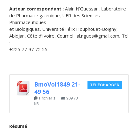
Auteur correspondant
: Alain N’Guessan, Laboratoire
de Pharmacie galénique, UFR des Sciences
Pharmaceutiques
et Biologiques, Université Félix Houphouët-Boigny,
Abidjan, Côte d’Ivoire, Courriel : al.ngues@gmail.com, Tel
:
+225 77 97 72 55.
BmoVol1849 21-
TÉLÉCHARGER
49 56
1 fichier·s
909.73
KB
Résumé