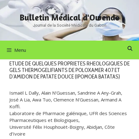
Aller
au
Bulletin Médical d'Owendo
contenu
Journal de la Société Médicale du Gabon
Menu
ETUDE DE QUELQUES PROPRIETES RHEOLOGIQUES DE
GELS THERMOGELIFIANTS DE POLOXAMER 407 ET
D’AMIDON DE PATATE DOUCE (IPOMOEA BATATAS)
Ismaël L Dally, Alain N’Guessan, Sandrine A Any-Grah,
José A Lia, Awa Tuo, Clemence N’Guessan, Armand A
Koffi.
Laboratoire de Pharmacie galénique, UFR des Sciences
Pharmaceutiques et Biologiques,
Université Félix Houphouët-Boigny, Abidjan, Côte
d’Ivoire