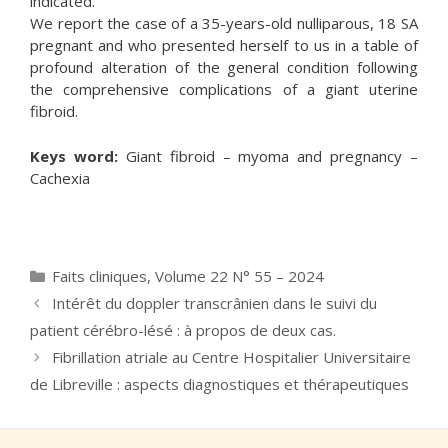
indicated.
We report the case of a 35-years-old nulliparous, 18 SA
pregnant and who presented herself to us in a table of
profound alteration of the general condition following
the comprehensive complications of a giant uterine
fibroid.
Keys word:
Giant fibroid – myoma and pregnancy –
Cachexia
Catégories
Faits cliniques
,
Volume 22 N° 55 – 2024
Intérêt du doppler transcrânien dans le suivi du
patient cérébro-lésé : à propos de deux cas.
Fibrillation atriale au Centre Hospitalier Universitaire
de Libreville : aspects diagnostiques et thérapeutiques