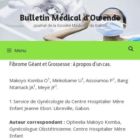
Aller
au
Bulletin Médical d'Owendo
contenu
Journal de la Société Médicale du Gabon
Menu
Fibrome Géant et Grossesse : à propos d’un cas.
1
1
1
Makoyo Komba O
, Minkobame U
, Assoumou P
, Bang
1
1
Ntamack JA
, Meye JF
.
1 Service de Gynécologie du Centre Hospitalier Mère
Enfant Jeanne Ebori. Libreville, Gabon.
Auteur correspondant :
Opheelia Makoyo Komba,
Gynécologue Obstétricienne. Centre Hospitalier Mère
Enfant