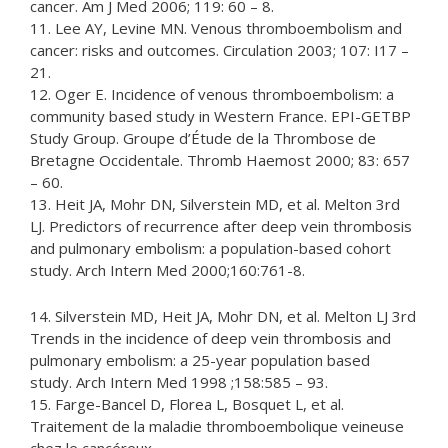
cancer. Am J Med 2006; 119: 60 – 8.
11. Lee AY, Levine MN. Venous thromboembolism and
cancer: risks and outcomes. Circulation 2003; 107: I17 –
21.
12. Oger E. Incidence of venous thromboembolism: a
community based study in Western France. EPI-GETBP
Study Group. Groupe d’Étude de la Thrombose de
Bretagne Occidentale. Thromb Haemost 2000; 83: 657
– 60.
13. Heit JA, Mohr DN, Silverstein MD, et al. Melton 3rd
LJ. Predictors of recurrence after deep vein thrombosis
and pulmonary embolism: a population-based cohort
study. Arch Intern Med 2000;160:761-8.
14. Silverstein MD, Heit JA, Mohr DN, et al. Melton LJ 3rd
Trends in the incidence of deep vein thrombosis and
pulmonary embolism: a 25-year population based
study. Arch Intern Med 1998 ;158:585 – 93.
15. Farge-Bancel D, Florea L, Bosquet L, et al.
Traitement de la maladie thromboembolique veineuse