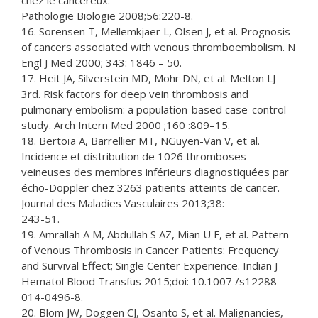
chez le cancéreux.
Pathologie Biologie 2008;56:220-8.
16. Sorensen T, Mellemkjaer L, Olsen J, et al. Prognosis
of cancers associated with venous thromboembolism. N
Engl J Med 2000; 343: 1846 – 50.
17. Heit JA, Silverstein MD, Mohr DN, et al. Melton LJ
3rd. Risk factors for deep vein thrombosis and
pulmonary embolism: a population-based case-control
study. Arch Intern Med 2000 ;160 :809–15.
18. Bertoïa A, Barrellier MT, NGuyen-Van V, et al.
Incidence et distribution de 1026 thromboses
veineuses des membres inférieurs diagnostiquées par
écho-Doppler chez 3263 patients atteints de cancer.
Journal des Maladies Vasculaires 2013;38:
243-51.
19. Amrallah A M, Abdullah S AZ, Mian U F, et al. Pattern
of Venous Thrombosis in Cancer Patients: Frequency
and Survival Effect; Single Center Experience. Indian J
Hematol Blood Transfus 2015;doi: 10.1007 /s12288-
014-0496-8.
20. Blom JW, Doggen CJ, Osanto S, et al. Malignancies,