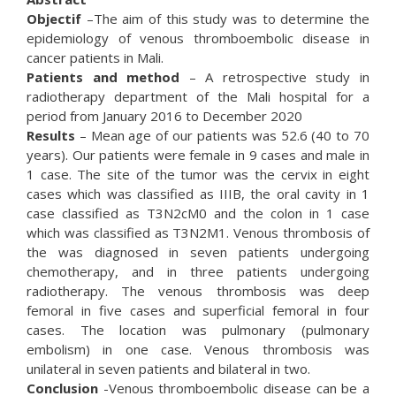
Objectif
–The aim of this study was to determine the
epidemiology of venous thromboembolic disease in
cancer patients in Mali.
Patients and method
– A retrospective study in
radiotherapy department of the Mali hospital for a
period from January 2016 to December 2020
Results
– Mean age of our patients was 52.6 (40 to 70
years). Our patients were female in 9 cases and male in
1 case. The site of the tumor was the cervix in eight
cases which was classified as IIIB, the oral cavity in 1
case classified as T3N2cM0 and the colon in 1 case
which was classified as T3N2M1. Venous thrombosis of
the was diagnosed in seven patients undergoing
chemotherapy, and in three patients undergoing
radiotherapy. The venous thrombosis was deep
femoral in five cases and superficial femoral in four
cases. The location was pulmonary (pulmonary
embolism) in one case. Venous thrombosis was
unilateral in seven patients and bilateral in two.
Conclusion
-Venous thromboembolic disease can be a