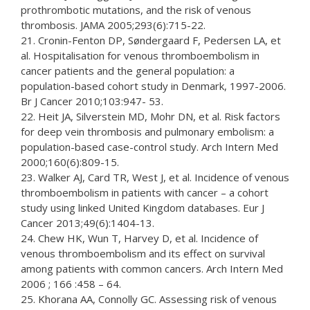
prothrombotic mutations, and the risk of venous
thrombosis. JAMA 2005;293(6):715-22.
21. Cronin-Fenton DP, Søndergaard F, Pedersen LA, et
al. Hospitalisation for venous thromboembolism in
cancer patients and the general population: a
population-based cohort study in Denmark, 1997-2006.
Br J Cancer 2010;103:947- 53.
22. Heit JA, Silverstein MD, Mohr DN, et al. Risk factors
for deep vein thrombosis and pulmonary embolism: a
population-based case-control study. Arch Intern Med
2000;160(6):809-15.
23. Walker AJ, Card TR, West J, et al. Incidence of venous
thromboembolism in patients with cancer – a cohort
study using linked United Kingdom databases. Eur J
Cancer 2013;49(6):1404-13.
24. Chew HK, Wun T, Harvey D, et al. Incidence of
venous thromboembolism and its effect on survival
among patients with common cancers. Arch Intern Med
2006 ; 166 :458 – 64.
25. Khorana AA, Connolly GC. Assessing risk of venous