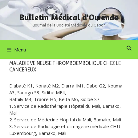
Aller
au
Bulletin Médical d'Owendo
contenu
Journal de la Société Médicale du Gabon
Menu
MALADIE VEINEUSE THROMBOEMBOLIQUE CHEZ LE
CANCEREUX
Diabaté K1, Konaté M2, Diarra IM1, Dabo G2, Kouma
A3, Sanogo S3, Sidibé MF4,
Bathily M4, Traoré H5, Keita M6, Sidibé S7
1. Service de Radiothérapie Hôpital du Mali, Bamako,
Mali
2. Service de Médecine Hôpital du Mali, Bamako, Mali
3. Service de Radiologie et d’imagerie médicale CHU
Luxembourg, Bamako, Mali