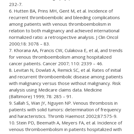
232-7.
6. Hutten BA, Prins MH, Gent M, et al. Incidence of
recurrent thromboembolic and bleeding complications
among patients with venous thromboembolism in
relation to both malignancy and achieved international
normalized ratio: a retrospective analysis. J Clin Oncol
2000;18: 3078 – 83.
7. Khorana AA, Francis CW, Culakova E, et al, and trends
for venous thromboembolism among hospitalized
cancer patients. Cancer 2007; 110: 2339 – 46.
8. Levitan N, Dowlati A, Remick SC, et al. Rates of initial
and recurrent thromboembolic disease among patients
with malignancy versus those without malignancy. Risk
analysis using Medicare claims data. Medicine
(Baltimore) 1999; 78: 285 – 91.
9. Sallah S, Wan JY, Nguyen NP. Venous thrombosis in
patients with solid tumors: determination of frequency
and haracteristics. Thromb Haemost 2002;87:575-9.
10. Stein PD, Beemath A, Meyers FA, et al. Incidence of
venous thromboembolism in patients hospitalized with