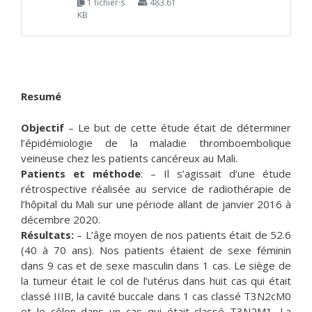
1 fichier·s
483.61
KB
Resumé
Objectif
– Le but de cette étude était de déterminer
l’épidémiologie de la maladie thromboembolique
veineuse chez les patients cancéreux au Mali.
Patients et méthode
: – Il s’agissait d’une étude
rétrospective réalisée au service de radiothérapie de
l’hôpital du Mali sur une période allant de janvier 2016 à
décembre 2020.
Résultats:
– L’âge moyen de nos patients était de 52.6
(40 à 70 ans). Nos patients étaient de sexe féminin
dans 9 cas et de sexe masculin dans 1 cas. Le siège de
la tumeur était le col de l’utérus dans huit cas qui était
classé IIIB, la cavité buccale dans 1 cas classé T3N2cM0
et le côlon dans un cas qui était classé T3N2M1. La