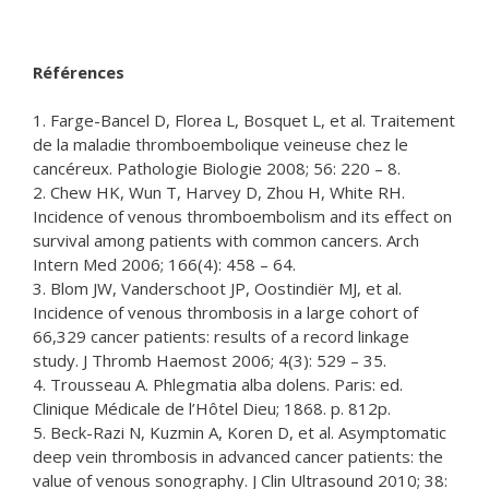
Références
1. Farge-Bancel D, Florea L, Bosquet L, et al. Traitement
de la maladie thromboembolique veineuse chez le
cancéreux. Pathologie Biologie 2008; 56: 220 – 8.
2. Chew HK, Wun T, Harvey D, Zhou H, White RH.
Incidence of venous thromboembolism and its effect on
survival among patients with common cancers. Arch
Intern Med 2006; 166(4): 458 – 64.
3. Blom JW, Vanderschoot JP, Oostindiër MJ, et al.
Incidence of venous thrombosis in a large cohort of
66,329 cancer patients: results of a record linkage
study. J Thromb Haemost 2006; 4(3): 529 – 35.
4. Trousseau A. Phlegmatia alba dolens. Paris: ed.
Clinique Médicale de l’Hôtel Dieu; 1868. p. 812p.
5. Beck-Razi N, Kuzmin A, Koren D, et al. Asymptomatic
deep vein thrombosis in advanced cancer patients: the
value of venous sonography. J Clin Ultrasound 2010; 38: