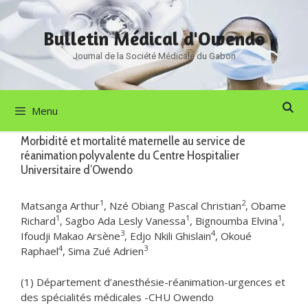
Aller
au
Bulletin Médical d'Owendo
contenu
Journal de la Société Médicale du Gabon
Menu
Morbidité et mortalité maternelle au service de
réanimation polyvalente du Centre Hospitalier
Universitaire d’Owendo
1
2
Matsanga Arthur
, Nzé Obiang Pascal Christian
, Obame
1
1
1
Richard
, Sagbo Ada Lesly Vanessa
, Bignoumba Elvina
,
3
4
Ifoudji Makao Arsène
, Edjo Nkili Ghislain
, Okoué
4
3
Raphael
, Sima Zué Adrien
(1) Département d’anesthésie-réanimation-urgences et
des spécialités médicales -CHU Owendo