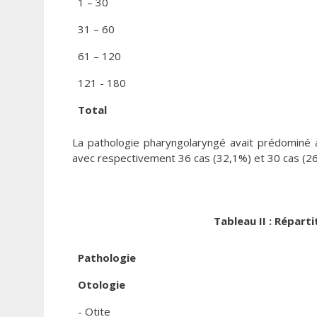
1 – 30
31 – 60
61 – 120
121 - 180
Total
La pathologie pharyngolaryngé avait prédominé a
avec respectivement 36 cas (32,1%) et 30 cas (26,
Tableau II : Répart
Pathologie
Otologie
- Otite