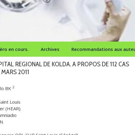
ro en cours.
Archives
Recommandations aux aute
ITAL REGIONAL DE KOLDA. A PROPOS DE 112 CAS
1 MARS 2011
2
allo BK
aint Louis
yer (HEAR)
amniadio
NN