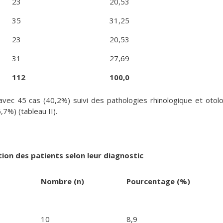
23
20,53
35
31,25
23
20,53
31
27,69
112
100,0
vec 45 cas (40,2%) suivi des pathologies rhinologique et otol
7%) (tableau II).
ition des patients selon leur diagnostic
Nombre (n)
Pourcentage (%)
10
8,9