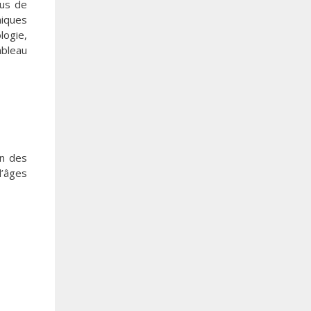
lus de
hiques
logie,
ableau
en des
d’âges