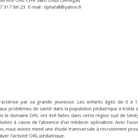
service ORL CHR Saint Louis (Sénégal)
77 317 86 23. E-mail : dyhatall@yahoo.fr
aractérise par sa grande jeunesse. Les enfants âgés de 0 à 
ipaux problèmes de santé dans la population pédiatrique à Kolda s
dans le domaine ORL ont été faites dans cette région sud de Séné
tuées à cause de l’absence d’un médecin spécialiste. Avec l’ouv
ion, nous avions mené une étude transversale à recrutement pros
luer l’activité ORL pédiatrique.