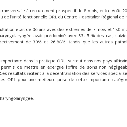
de transversale à recrutement prospectif de 8 mois, entre Août 2
au de l’unité fonctionnelle ORL du Centre Hospitalier Régional de 
ultation était de 06 ans avec des extrêmes de 7 mois et 180 mo
 pharyngolaryngée avait prédominé avec 33, 5 % des cas, suivi
espectivement de 30% et 26,88%, tandis que les autres patho
importante dans la pratique ORL, surtout dans nos pays africain
 permis de mettre en exergue l’offre de soins non négligea
es résultats incitent à la décentralisation des services spécialis
rvices ORL pour une meilleure prise de cette importante catégo
 Pharyngolaryngée.