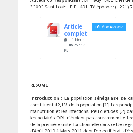
Auteur correspondant
: Dr Hady TALL: Chef de 
32002 Saint Louis ; B.P : 401. Téléphone : (+221) 
Article
TÉLÉCHARGER
complet
1 fichier·s
257.12
KB
RÉSUMÉ
Introduction
: La population sénégalaise se c
constituent 42,1% de la population [1]. Les princ
malnutrition et les infections. Peu d’études [2] 
les activités ORL n’étaient pas couramment effec
de la première unité fonctionnelle dans cette rég
d’Août 2010 à Mars 2011 dont l’objectif était d’éva