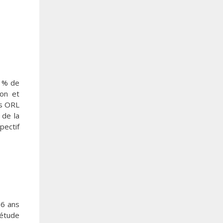
,1% de
ion et
és ORL
 de la
pectif
16 ans
’étude