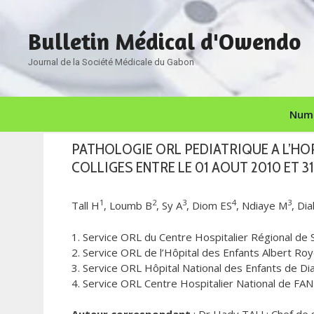
Aller
au
Bulletin Médical d'Owendo
contenu
Journal de la Société Médicale du Gabon
Numé
PATHOLOGIE ORL PEDIATRIQUE A L’HOP
COLLIGES ENTRE LE 01 AOUT 2010 ET 3
1
2
3
4
3
Tall H
, Loumb B
, Sy A
, Diom ES
, Ndiaye M
, Di
1. Service ORL du Centre Hospitalier Régional de S
2. Service ORL de l’Hôpital des Enfants Albert Ro
3. Service ORL Hôpital National des Enfants de Di
4. Service ORL Centre Hospitalier National de FA