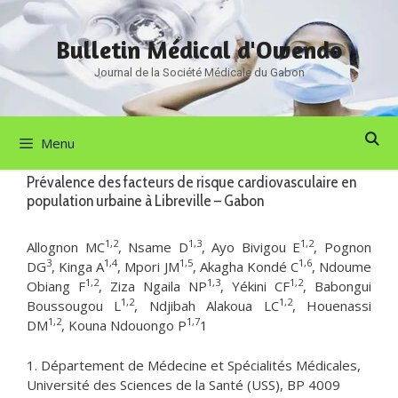
Aller
au
Bulletin Médical d'Owendo
contenu
Journal de la Société Médicale du Gabon
Menu
Prévalence des facteurs de risque cardiovasculaire en
population urbaine à Libreville – Gabon
1,2
1,3
1,2
Allognon MC
, Nsame D
, Ayo Bivigou E
, Pognon
3
1,4
1,5
1,6
DG
, Kinga A
, Mpori JM
, Akagha Kondé C
, Ndoume
1,2
1,3
1,2
Obiang F
, Ziza Ngaila NP
, Yékini CF
, Babongui
1,2
1,2
Boussougou L
, Ndjibah Alakoua LC
, Houenassi
1,2
1,7
DM
, Kouna Ndouongo P
1
1. Département de Médecine et Spécialités Médicales,
Université des Sciences de la Santé (USS), BP 4009