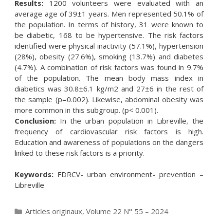
Results:
1200 volunteers were evaluated with an
average age of 39±1 years. Men represented 50.1% of
the population. In terms of history, 31 were known to
be diabetic, 168 to be hypertensive. The risk factors
identified were physical inactivity (57.1%), hypertension
(28%), obesity (27.6%), smoking (13.7%) and diabetes
(4.7%). A combination of risk factors was found in 9.7%
of the population. The mean body mass index in
diabetics was 30.8±6.1 kg/m2 and 27±6 in the rest of
the sample (p=0.002). Likewise, abdominal obesity was
more common in this subgroup. (p< 0.001).
Conclusion:
In the urban population in Libreville, the
frequency of cardiovascular risk factors is high.
Education and awareness of populations on the dangers
linked to these risk factors is a priority.
Keywords:
FDRCV- urban environment- prevention –
Libreville
Catégories
Articles originaux
,
Volume 22 N° 55 – 2024