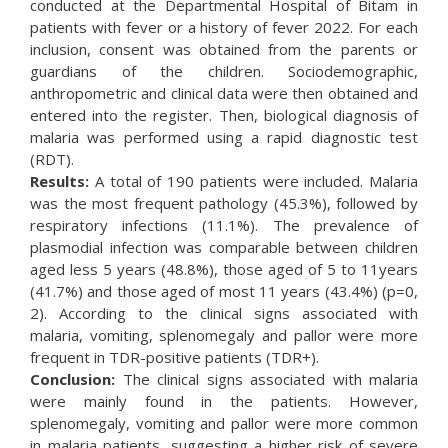
conducted at the Departmental Hospital of Bitam in
patients with fever or a history of fever 2022. For each
inclusion, consent was obtained from the parents or
guardians of the children. Sociodemographic,
anthropometric and clinical data were then obtained and
entered into the register. Then, biological diagnosis of
malaria was performed using a rapid diagnostic test
(RDT).
Results:
A total of 190 patients were included. Malaria
was the most frequent pathology (45.3%), followed by
respiratory infections (11.1%). The prevalence of
plasmodial infection was comparable between children
aged less 5 years (48.8%), those aged of 5 to 11years
(41.7%) and those aged of most 11 years (43.4%) (p=0,
2). According to the clinical signs associated with
malaria, vomiting, splenomegaly and pallor were more
frequent in TDR-positive patients (TDR+).
Conclusion:
The clinical signs associated with malaria
were mainly found in the patients. However,
splenomegaly, vomiting and pallor were more common
in malaria patients, suggesting a higher risk of severe