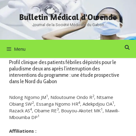
Aller
au
Bulletin Médical d'Owendo
contenu
Journal de la Société Médicale du Gabon
Menu
Profil clinique des patients fébriles dépistés pour le
paludisme deux ans après l’interruption des
interventions du programme : une étude prospective
dans le Nord du Gabon
1
2
Ndong Ngomo JM
, Ndoutoume Ondo R
, Ntsame
2
4
1
Obiang SW
, Essanga Ngomo HR
, Adekpdjou OA
,
4
3
1
Razack AS
, Obame RE
, Bouyou-Akotet MK
, Mawili-
1
Mboumba DP
Affiliations :