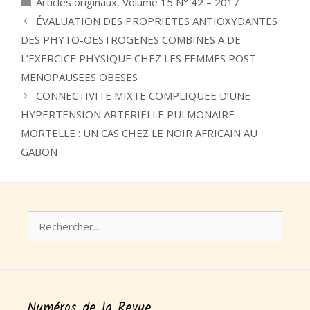
Catégories
Articles originaux
,
Volume 15 N° 42 – 2017
ÉVALUATION DES PROPRIETES ANTIOXYDANTES
DES PHYTO-OESTROGENES COMBINES A DE
L’EXERCICE PHYSIQUE CHEZ LES FEMMES POST-
MENOPAUSEES OBESES
CONNECTIVITE MIXTE COMPLIQUEE D’UNE
HYPERTENSION ARTERIELLE PULMONAIRE
MORTELLE : UN CAS CHEZ LE NOIR AFRICAIN AU
GABON
Rechercher :
Numéros de la Revue