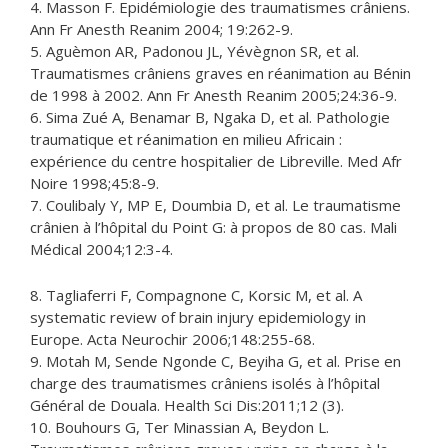
4. Masson F. Epidémiologie des traumatismes crâniens.
Ann Fr Anesth Reanim 2004; 19:262-9.
5. Aguèmon AR, Padonou JL, Yévègnon SR, et al.
Traumatismes crâniens graves en réanimation au Bénin
de 1998 à 2002. Ann Fr Anesth Reanim 2005;24:36-9.
6. Sima Zué A, Benamar B, Ngaka D, et al. Pathologie
traumatique et réanimation en milieu Africain :
expérience du centre hospitalier de Libreville. Med Afr
Noire 1998;45:8-9.
7. Coulibaly Y, MP E, Doumbia D, et al. Le traumatisme
crânien à l’hôpital du Point G: à propos de 80 cas. Mali
Médical 2004;12:3-4.
8. Tagliaferri F, Compagnone C, Korsic M, et al. A
systematic review of brain injury epidemiology in
Europe. Acta Neurochir 2006;148:255-68.
9. Motah M, Sende Ngonde C, Beyiha G, et al. Prise en
charge des traumatismes crâniens isolés à l’hôpital
Général de Douala. Health Sci Dis:2011;12 (3).
10. Bouhours G, Ter Minassian A, Beydon L.