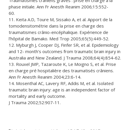
Traumatismes crâniens graves : prise en charge à la
phase initiale. Ann Fr Anesth Reanim 2006;15:552-
60.
11. Keita A.D, Toure M, Sissako A, et al. Apport de la
tomodensitométrie dans la prise en charge des
traumatismes crânio-encéphalique. Expérience de
l’hôpital de Bamako. Med Trop 2005;65(5):449-52.
12. Myburgh J, Cooper DJ, Finfer SR, et al. Epidemiology
and 12- month’s outcomes from traumatic brain injury in
Australia and New Zealand. J Trauma 2008;64(4):854-62.
13. Rouxel JMP, Tazaroute K, Le Moigno S, et al. Prise
en charge pré hospitalière des traumatisés crâniens.
Ann Fr Anesth Reanim 2004;23:6-14.
14. Mosenthal AC, Lavery RF, Addis M, et al. Isolated
traumatic brain injury: age is an independent factor of
mortality and early outcome.
J Trauma 2002;52:907-11.