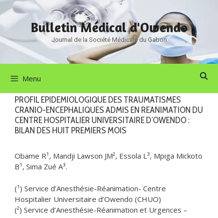
Aller
au
Bulletin Médical d'Owendo
contenu
Journal de la Société Médicale du Gabon
Menu
PROFIL EPIDEMIOLOGIQUE DES TRAUMATISMES
CRANIO-ENCEPHALIQUES ADMIS EN REANIMATION DU
CENTRE HOSPITALIER UNIVERSITAIRE D’OWENDO :
BILAN DES HUIT PREMIERS MOIS
Obame R¹, Mandji Lawson JM², Essola L³, Mpiga Mickoto
B¹, Sima Zué A³.
(¹) Service d’Anesthésie-Réanimation- Centre
Hospitalier Universitaire d’Owendo (CHUO)
(²) Service d’Anesthésie-Réanimation et Urgences –