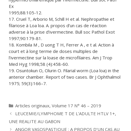
Ex
1995;88:105-12.
17. Cruel T, Arborio M, Schill H et al. Nephropathie et
filariose à Loa loa. A. propos d’un cas de réaction
adverse à la prise d’ivermectine. Bull soc Pathol Exot
1997;90:179-81.
18. Kombila M , D uong T H, Ferrer A , e t al. Action à
court et à long terme de doses multiples de
l’ivermectine sur la loase de microfilaires. Am J Trop
Med Hyg 1998;58 (4):458-60.
19. Osuntokun O, Olurin O. Filarial worm (Loa loa) in the
anterior chamber. Report of two cases. Br J Ophthalmol
1975; 59(3):166–7.
Catégories
Articles originaux
,
Volume 17 N° 46 – 2019
LEUCEMIE/LYMPHOME T DE L’ADULTE HTLV 1+,
UNE REALITE AU GABON
ANGOR VASOSPASTIQUE : A PROPOS D’UN CAS AU