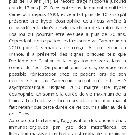
plus de 10 ans [11]. Le record d’âge rapporté jusqu’ici
est de 17 ans [12]. Dans notre cas, le patient a quitté le
Cameroun depuis 1983; et cela fait plus de 10 ans qu’il
présente une hyper éosinophilie. Cela nous amène à
reconsidérer la durée de vie maximum de la microfilaire
Loa loa qui pourrait être évaluée à plus de 20 ans.
Cependant, notre patient est retourné au Cameroun en
2010 pour 4 semaines de congé. A son retour en
France, il a présenté des signes cliniques tels que
l’oedème de Calabar et la migration de vers dans la
cornée de l’oeil. On pourrait dans ce cas, évoquer une
possible réinfestation chez ce patient lors de son
dernier séjour au Cameroun surtout qu’il est resté
asymptomatique jusqu’en 2010 malgré une hyper
éosinophilie. En somme la durée de vie maximum de la
filaire à Loa Loa laisse libre cours à la spéculation mais il
faut retenir que cette durée de vie pourrait aller au-delà
de 17 ans.
Au cours du traitement, l’aggravation des phénomènes
immunoallergiques par lyse des microfilaires et
libération massive d’antigènes est probable, entraînant