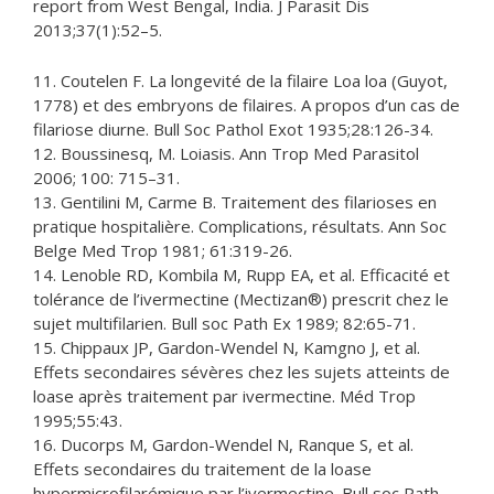
report from West Bengal, India. J Parasit Dis
2013;37(1):52–5.
11. Coutelen F. La longevité de la filaire Loa loa (Guyot,
1778) et des embryons de filaires. A propos d’un cas de
filariose diurne. Bull Soc Pathol Exot 1935;28:126-34.
12. Boussinesq, M. Loiasis. Ann Trop Med Parasitol
2006; 100: 715–31.
13. Gentilini M, Carme B. Traitement des filarioses en
pratique hospitalière. Complications, résultats. Ann Soc
Belge Med Trop 1981; 61:319-26.
14. Lenoble RD, Kombila M, Rupp EA, et al. Efficacité et
tolérance de l’ivermectine (Mectizan®) prescrit chez le
sujet multifilarien. Bull soc Path Ex 1989; 82:65-71.
15. Chippaux JP, Gardon-Wendel N, Kamgno J, et al.
Effets secondaires sévères chez les sujets atteints de
loase après traitement par ivermectine. Méd Trop
1995;55:43.
16. Ducorps M, Gardon-Wendel N, Ranque S, et al.
Effets secondaires du traitement de la loase
hypermicrofilarémique par l’ivermectine. Bull soc Path