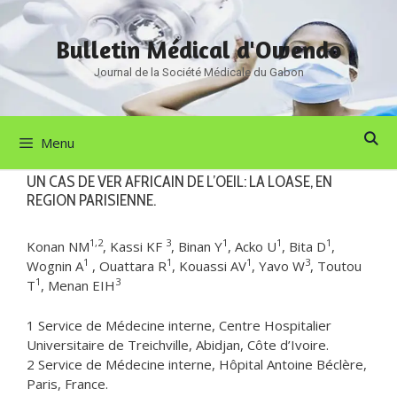
Aller
au
Bulletin Médical d'Owendo
contenu
Journal de la Société Médicale du Gabon
Menu
UN CAS DE VER AFRICAIN DE L’OEIL: LA LOASE, EN
REGION PARISIENNE.
1,2
3
1
1
1
Konan NM
, Kassi KF
, Binan Y
, Acko U
, Bita D
,
1
1
1
3
Wognin A
, Ouattara R
, Kouassi AV
, Yavo W
, Toutou
1
3
T
, Menan EIH
1 Service de Médecine interne, Centre Hospitalier
Universitaire de Treichville, Abidjan, Côte d’Ivoire.
2 Service de Médecine interne, Hôpital Antoine Béclère,
Paris, France.