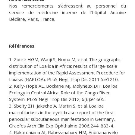
Nos remerciements s’adressent au personnel du
service de médecine interne de l’hôpital Antoine
Béclère, Paris, France.
Références
1. Zouré HGM, Wanji S, Noma M, et al. The geographic
distribution of Loa loa in Africa: results of large-scale
implementation of the Rapid Assessment Procedure for
Loiasis (RAPLOA). PLoS Negl Trop Dis 2011;5:e1210.
2. Kelly-Hope AL, Bockarie MJ, Molyneux DH. Loa loa
Ecology in Central Africa: Role of the Congo River
System. PLoS Negl Trop Dis 2012; 6(6):e1605.
3. Sbeity ZH, Jaksche A, Martin S, et al. Loa loa
macrofilariasis in the eyelid:case report of the first
periocular subcutaneous manifestation in Germany.
Graefes Arch Clin Exp Ophthalmo 2006;244: 883-4.
4. Rakotoniaina AI, Rabezanahary HM, Andrianarivelo