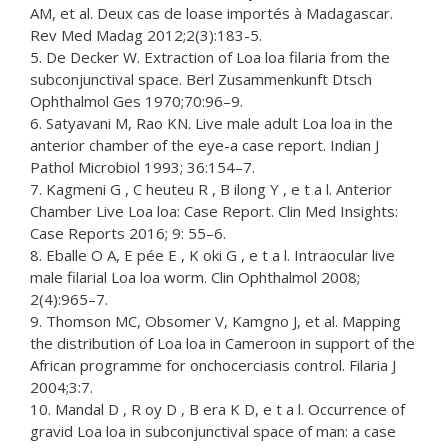
AM, et al. Deux cas de loase importés à Madagascar.
Rev Med Madag 2012;2(3):183-5.
5. De Decker W. Extraction of Loa loa filaria from the
subconjunctival space. Berl Zusammenkunft Dtsch
Ophthalmol Ges 1970;70:96–9.
6. Satyavani M, Rao KN. Live male adult Loa loa in the
anterior chamber of the eye-a case report. Indian J
Pathol Microbiol 1993; 36:154–7.
7. Kagmeni G , C heuteu R , B ilong Y , e t a l. Anterior
Chamber Live Loa loa: Case Report. Clin Med Insights:
Case Reports 2016; 9: 55–6.
8. Eballe O A, E pée E , K oki G , e t a l. Intraocular live
male filarial Loa loa worm. Clin Ophthalmol 2008;
2(4):965–7.
9. Thomson MC, Obsomer V, Kamgno J, et al. Mapping
the distribution of Loa loa in Cameroon in support of the
African programme for onchocerciasis control. Filaria J
2004;3:7.
10. Mandal D , R oy D , B era K D, e t a l. Occurrence of
gravid Loa loa in subconjunctival space of man: a case