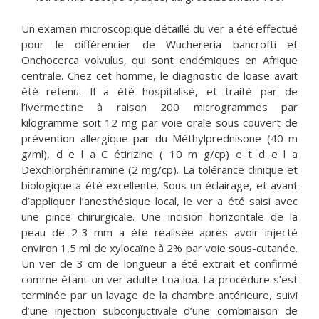
Un examen microscopique détaillé du ver a été effectué
pour le différencier de Wuchereria bancrofti et
Onchocerca volvulus, qui sont endémiques en Afrique
centrale. Chez cet homme, le diagnostic de loase avait
été retenu. Il a été hospitalisé, et traité par de
l’ivermectine à raison 200 microgrammes par
kilogramme soit 12 mg par voie orale sous couvert de
prévention allergique par du Méthylprednisone (40 m
g/ml), d e l a C étirizine ( 10 m g/cp) e t d e l a
Dexchlorphéniramine (2 mg/cp). La tolérance clinique et
biologique a été excellente. Sous un éclairage, et avant
d’appliquer l’anesthésique local, le ver a été saisi avec
une pince chirurgicale. Une incision horizontale de la
peau de 2-3 mm a été réalisée après avoir injecté
environ 1,5 ml de xylocaïne à 2% par voie sous-cutanée.
Un ver de 3 cm de longueur a été extrait et confirmé
comme étant un ver adulte Loa loa. La procédure s’est
terminée par un lavage de la chambre antérieure, suivi
d’une injection subconjuctivale d’une combinaison de