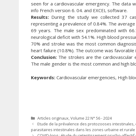
seen for a cardiovascular emergency. The data w
info French version 6. 04. and EXCEL software.
Results:
During the study we collected 37 cas
representing a prevalence of 0.84%. The averag
69 years. The male sex predominated with 66.7
neurological deficit with 54.1%. High blood press
70% and stroke was the most common diagnosis 
heart failure (10.8%). The outcome was favorable i
Conclusion:
The strokes are the cardiovascular
The male gender is the most common and high bloo
Keywords:
Cardiovascular emergencies, High bloo
Catégories
Articles originaux
,
Volume 22 N° 56 - 2024
Etude de la prévalence des protozooses intestinales, 
parasitaires intestinales dans les zones urbaine et rural
COVID-long : étude du retentissement psycho-affectif 