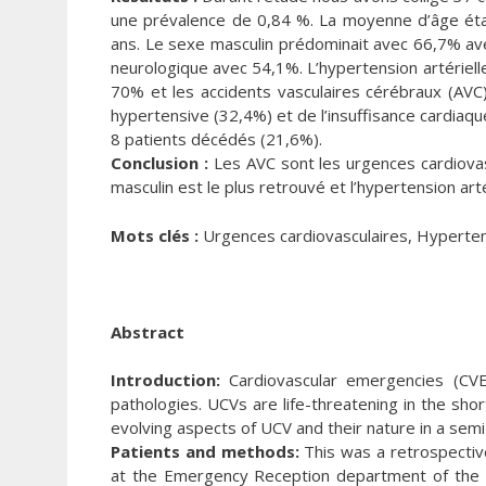
une prévalence de 0,84 %. La moyenne d’âge étai
ans. Le sexe masculin prédominait avec 66,7% avec 
neurologique avec 54,1%. L’hypertension artérielle
70% et les accidents vasculaires cérébraux (AVC) 
hypertensive (32,4%) et de l’insuffisance cardiaqu
8 patients décédés (21,6%).
Conclusion :
Les AVC sont les urgences cardiovas
masculin est le plus retrouvé et l’hypertension art
Mots clés :
Urgences cardiovasculaires, Hypertensio
Abstract
Introduction:
Cardiovascular emergencies (CVE)
pathologies. UCVs are life-threatening in the sho
evolving aspects of UCV and their nature in a sem
Patients and methods:
This was a retrospectiv
at the Emergency Reception department of the AI