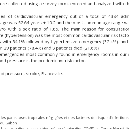
ere collected using a survey form, entered and analyzed with t
es of cardiovascular emergency out of a total of 4384 admi
e age was 52.64 years ± 10.2 and the most common age range w
% with a sex ratio of 1.85. The main reason for consultati
ure (hypertension) was the most common cardiovascular risk facto
with 54.1% followed by hypertensive emergency (32.4%). and
n 29 patients (78.4%) and 8 patients died (21.6%).
 emergencies most commonly found in emergency rooms in our 
d pressure is the predominant risk factor.
d pressure, stroke, Franceville.
des parasitoses tropicales négligées et des facteurs de risque d’infections
e du Gabon
chez les patients ayant séjourné en réanimation COVID au Centre Hospitali