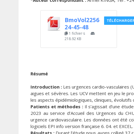
*Auteur correspondant :
Armel KINGA, Tel : +24
BmoVol2256
TÉLÉCHARGE
24-45-48
1 fichier·s
218.92 KB
Résumé
Introduction :
Les urgences cardio-vasculaires (U
aigues et sévères. Les UCV mettent en jeu le pron
les aspects épidémiologiques, cliniques, évolutifs 
Patients et méthodes :
Il s’agissait d’une étud
2023 au service d’Accueil des Urgences du CHU
urgence cardiovasculaire. Les données ont été coll
logiciels EPI info version française 6. 04. et EXCEL.
Résultats :
Durant l’étude nous avons colligé 37 