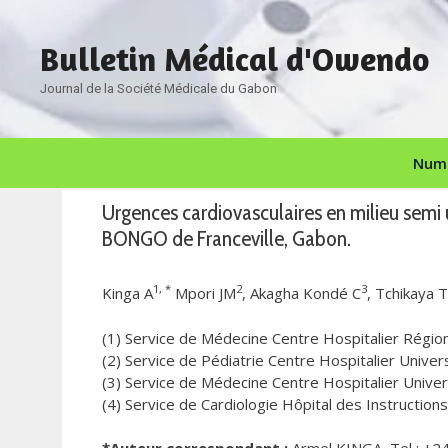
Aller
au
Bulletin Médical d'Owendo
contenu
Journal de la Société Médicale du Gabon
Numé
Urgences cardiovasculaires en milieu semi 
BONGO de Franceville, Gabon.
1, *
2
3
Kinga A
Mpori JM
, Akagha Kondé C
, Tchikaya T
(1) Service de Médecine Centre Hospitalier Régi
(2) Service de Pédiatrie Centre Hospitalier Unive
(3) Service de Médecine Centre Hospitalier Uni
(4) Service de Cardiologie Hôpital des Instruc