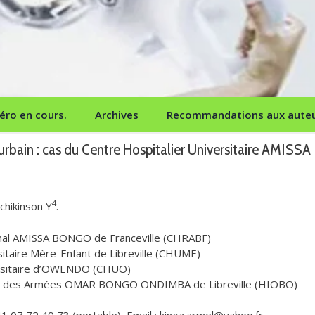
ro en cours.
Archives
Recommandations aux aute
urbain : cas du Centre Hospitalier Universitaire AMISSA
4
chikinson Y
.
onal AMISSA BONGO de Franceville (CHRABF)
rsitaire Mère-Enfant de Libreville (CHUME)
versitaire d’OWENDO (CHUO)
tions des Armées OMAR BONGO ONDIMBA de Libreville (HIOBO)