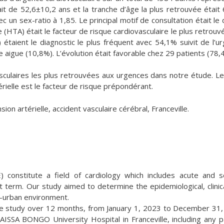
t de 52,6±10,2 ans et la tranche d’âge la plus retrouvée était
un sex-ratio à 1,85. Le principal motif de consultation était le d
 (HTA) était le facteur de risque cardiovasculaire le plus retrouv
étaient le diagnostic le plus fréquent avec 54,1% suivit de l’u
e aigue (10,8%). L’évolution était favorable chez 29 patients (78,
culaires les plus retrouvées aux urgences dans notre étude. L
érielle est le facteur de risque prépondérant.
n artérielle, accident vasculaire cérébral, Franceville.
 constitute a field of cardiology which includes acute and 
rt term. Our study aimed to determine the epidemiological, clinic
i-urban environment.
e study over 12 months, from January 1, 2023 to December 31
SSA BONGO University Hospital in Franceville, including any p