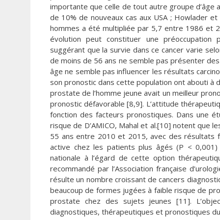
importante que celle de tout autre groupe d’âge a
de 10% de nouveaux cas aux USA ; Howlader et al.
hommes a été multipliée par 5,7 entre 1986 et 
évolution peut constituer une préoccupation 
suggérant que la survie dans ce cancer varie sel
de moins de 56 ans ne semble pas présenter des ca
âge ne semble pas influencer les résultats carcin
son pronostic dans cette population ont abouti à d
prostate de l’homme jeune avait un meilleur prono
pronostic défavorable [8,9]. L’attitude thérapeuti
fonction des facteurs pronostiques. Dans une é
risque de D’AMICO, Mahal et al.[10] notent que le
55 ans entre 2010 et 2015, avec des résultats f
active chez les patients plus âgés (P < 0,001)
nationale à l’égard de cette option thérapeutiq
recommandé par l’Association française d’urolog
résulte un nombre croissant de cancers diagnostiq
beaucoup de formes jugées à faible risque de pro
prostate chez des sujets jeunes [11]. L’object
diagnostiques, thérapeutiques et pronostiques du 