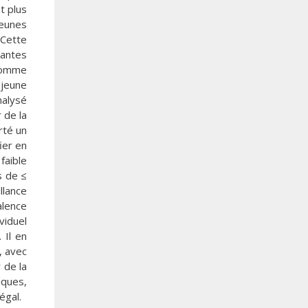
t plus
jeunes
 Cette
antes
’homme
 jeune
nalysé
 de la
rté un
ier en
faible
s de ≤
llance
alence
viduel
 Il en
, avec
 de la
iques,
égal.