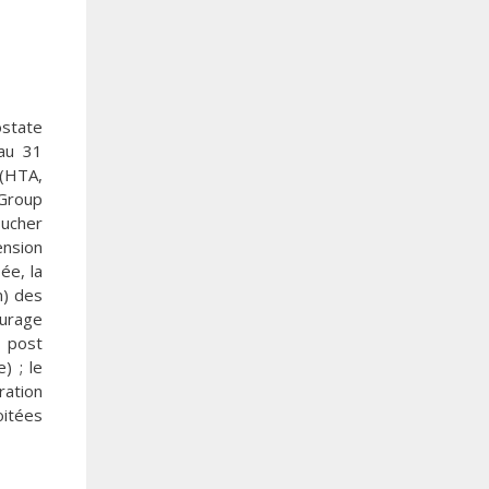
ostate
 au 31
 (HTA,
 Group
oucher
ension
ée, la
n) des
curage
M post
) ; le
ration
oitées