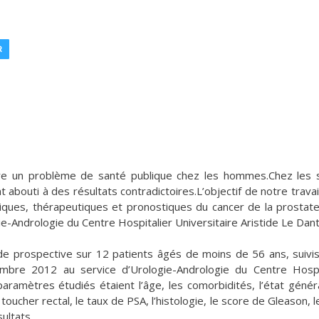
R
e un problème de santé publique chez les hommes.Chez les 
abouti à des résultats contradictoires.L’objectif de notre travail
tiques, thérapeutiques et pronostiques du cancer de la prostat
ie-Andrologie du Centre Hospitalier Universitaire Aristide Le Dan
tude prospective sur 12 patients âgés de moins de 56 ans, suivi
mbre 2012 au service d’Urologie-Andrologie du Centre Hospi
ramètres étudiés étaient l’âge, les comorbidités, l’état généra
oucher rectal, le taux de PSA, l’histologie, le score de Gleason, le
ultats.