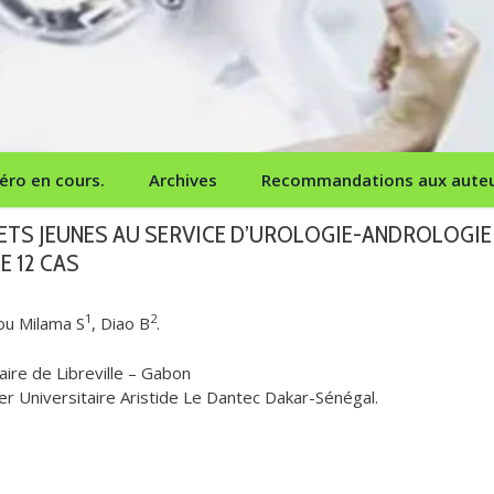
ro en cours.
Archives
Recommandations aux aute
JETS JEUNES AU SERVICE D’UROLOGIE-ANDROLOGIE
E 12 CAS
1
2
ou Milama S
, Diao B
.
aire de Libreville – Gabon
er Universitaire Aristide Le Dantec Dakar-Sénégal.