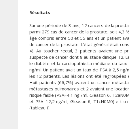
Résultats
Sur une période de 3 ans, 12 cancers de la prosta
parmi 279 cas de cancer de la prostate, soit 4,3 
âge compris entre 50 et 55 ans et un patient avai
de cancer de la prostate. L’état général était co
4). Au toucher rectal, 3 patients avaient une 
suspecte de cancer dont 8 au stade clinique T2. L
le diabète et la cardiopathie.La médiane du tau
ng/ml. Un patient avait un taux de PSA à 2,5 ng/
les 12 patients. Les lésions ont été regroupées
Huit patients (66,7%) avaient un cancer métast
métastases pulmonaires et 2 avaient une location 
risque faible (PSA=4,1 ng /ml, Gleason 6, T2aN0
et PSA=12,2 ng/ml, Gleason 6, T1cN0M0) e t u 
(tableau I).