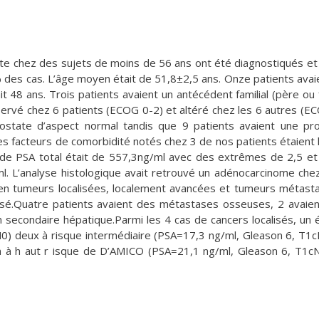
te chez des sujets de moins de 56 ans ont été diagnostiqués et 
% des cas. L’âge moyen était de 51,8±2,5 ans. Onze patients avai
t 48 ans. Trois patients avaient un antécédent familial (père ou 
nservé chez 6 patients (ECOG 0-2) et altéré chez les 6 autres (E
prostate d’aspect normal tandis que 9 patients avaient une pr
es facteurs de comorbidité notés chez 3 de nos patients étaient 
x de PSA total était de 557,3ng/ml avec des extrêmes de 2,5 e
ml. L’analyse histologique avait retrouvé un adénocarcinome che
 en tumeurs localisées, localement avancées et tumeurs métast
asé.Quatre patients avaient des métastases osseuses, 2 avaie
secondaire hépatique.Parmi les 4 cas de cancers localisés, un é
M0) deux à risque intermédiaire (PSA=17,3 ng/ml, Gleason 6, T
n à h aut r isque de D’AMICO (PSA=21,1 ng/ml, Gleason 6, T1