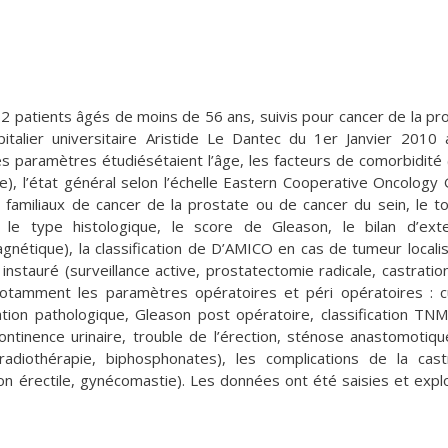
 12 patients âgés de moins de 56 ans, suivis pour cancer de la pr
pitalier universitaire Aristide Le Dantec du 1er Janvier 2010
s paramètres étudiésétaient l’âge, les facteurs de comorbidité
ie), l’état général selon l’échelle Eastern Cooperative Oncology
familiaux de cancer de la prostate ou de cancer du sein, le t
 le type histologique, le score de Gleason, le bilan d’ext
étique), la classification de D’AMICO en cas de tumeur localis
instauré (surveillance active, prostatectomie radicale, castratio
otamment les paramètres opératoires et péri opératoires : 
ication pathologique, Gleason post opératoire, classification TN
continence urinaire, trouble de l’érection, sténose anastomotique
adiothérapie, biphosphonates), les complications de la cast
tion érectile, gynécomastie). Les données ont été saisies et expl