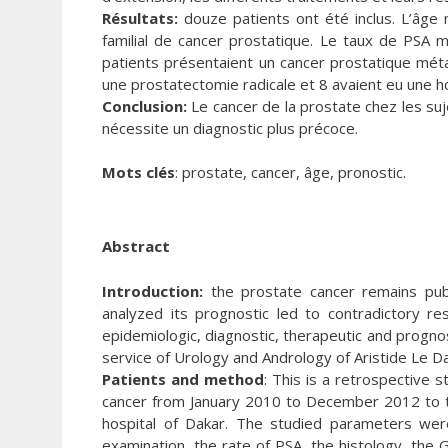
Résultats:
douze patients ont été inclus. L’âge 
familial de cancer prostatique. Le taux de PSA
patients présentaient un cancer prostatique métas
une prostatectomie radicale et 8 avaient eu une 
Conclusion:
Le cancer de la prostate chez les su
nécessite un diagnostic plus précoce.
Mots clés
: prostate, cancer, âge, pronostic.
Abstract
Introduction:
the prostate cancer remains publ
analyzed its prognostic led to contradictory r
epidemiologic, diagnostic, therapeutic and prognos
service of Urology and Andrology of Aristide Le Da
Patients and method
: This is a retrospective 
cancer from January 2010 to December 2012 to th
hospital of Dakar. The studied parameters were
examination, the rate of PSA, the histology, the