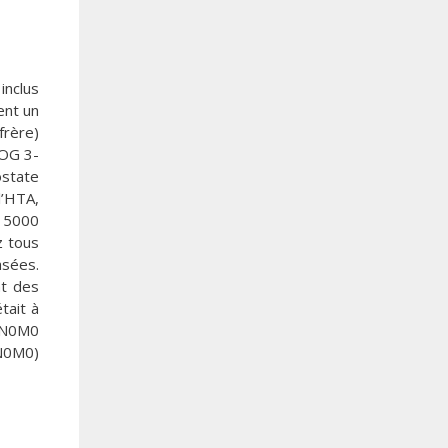
inclus
ent un
frère)
COG 3-
ostate
l’HTA,
t 5000
z tous
asées.
nt des
tait à
1cN0M0
cN0M0)