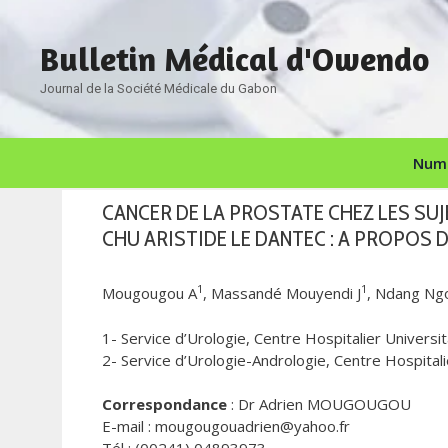
Aller
au
Bulletin Médical d'Owendo
contenu
Journal de la Société Médicale du Gabon
Numé
CANCER DE LA PROSTATE CHEZ LES SU
CHU ARISTIDE LE DANTEC : A PROPOS D
1
1
Mougougou A
, Massandé Mouyendi J
, Ndang Ng
1- Service d’Urologie, Centre Hospitalier Universit
2- Service d’Urologie-Andrologie, Centre Hospitali
Correspondance
: Dr Adrien MOUGOUGOU
E-mail : mougougouadrien@yahoo.fr