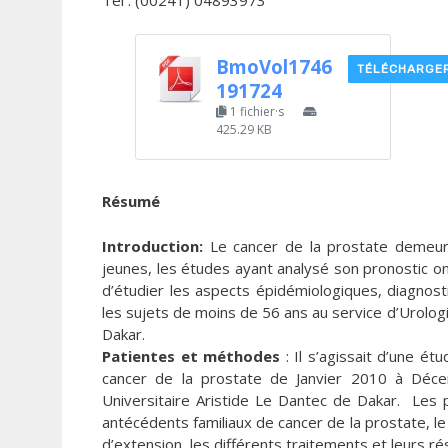
Tél : (00241) 04893973
BmoVol1746
TÉLÉCHARGE
191724
1 fichier·s
425.29 KB
Résumé
Introduction:
Le cancer de la prostate demeur
jeunes, les études ayant analysé son pronostic ont 
d’étudier les aspects épidémiologiques, diagnos
les sujets de moins de 56 ans au service d’Urolog
Dakar.
Patientes et méthodes
: Il s’agissait d’une é
cancer de la prostate de Janvier 2010 à Déce
Universitaire Aristide Le Dantec de Dakar. Les pa
antécédents familiaux de cancer de la prostate, le t
d’extension, les différents traitements et leurs rés