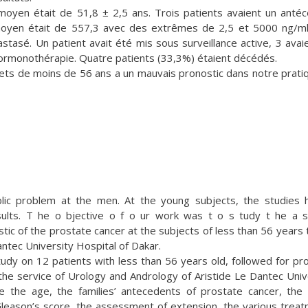
moyen était de 51,8 ± 2,5 ans. Trois patients avaient un anté
 moyen était de 557,3 avec des extrêmes de 2,5 et 5000 ng/ml
tasé. Un patient avait été mis sous surveillance active, 3 avai
hormonothérapie. Quatre patients (33,3%) étaient décédés.
jets de moins de 56 ans a un mauvais pronostic dans notre pratiq
ic problem at the men. At the young subjects, the studies 
esults. T he o bjective o f o ur work was t o s tudy t he a 
tic of the prostate cancer at the subjects of less than 56 years 
ntec University Hospital of Dakar.
study on 12 patients with less than 56 years old, followed for pr
e service of Urology and Andrology of Aristide Le Dantec Univ
 the age, the families’ antecedents of prostate cancer, the 
 Gleason’s score, the assessment of extension, the various trea