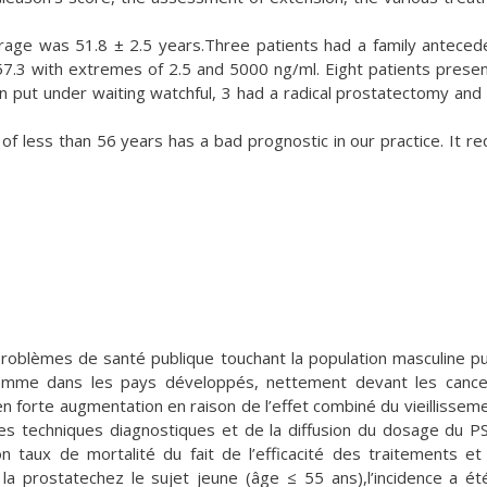
rage was 51.8 ± 2.5 years.Three patients had a family anteced
7.3 with extremes of 2.5 and 5000 ng/ml. Eight patients prese
 put under waiting watchful, 3 had a radical prostatectomy and
f less than 56 years has a bad prognostic in our practice. It re
problèmes de santé publique touchant la population masculine pui
homme dans les pays développés, nettement devant les canc
n forte augmentation en raison de l’effet combiné du vieillissem
é des techniques diagnostiques et de la diffusion du dosage du PS
 taux de mortalité du fait de l’efficacité des traitements et
la prostatechez le sujet jeune (âge ≤ 55 ans),l’incidence a ét