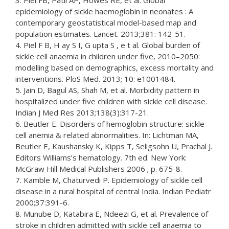
epidemiology of sickle haemoglobin in neonates : A
contemporary geostatistical model-based map and
population estimates. Lancet. 2013;381: 142-51.
4. Piel F B, H ay S I, G upta S , e t al. Global burden of
sickle cell anaemia in children under five, 2010–2050:
modelling based on demographics, excess mortality and
interventions. PloS Med. 2013; 10: e1001484.
5. Jain D, Bagul AS, Shah M, et al. Morbidity pattern in
hospitalized under five children with sickle cell disease.
Indian J Med Res 2013;138(3):317-21.
6. Beutler E. Disorders of hemoglobin structure: sickle
cell anemia & related abnormalities. In: Lichtman MA,
Beutler E, Kaushansky K, Kipps T, Seligsohn U, Prachal J.
Editors Williams’s hematology. 7th ed. New York:
McGraw Hill Medical Publishers 2006 ; p. 675-8.
7. Kamble M, Chaturvedi P. Epidemiology of sickle cell
disease in a rural hospital of central India. Indian Pediatr
2000;37:391-6.
8. Munube D, Katabira E, Ndeezi G, et al. Prevalence of
stroke in children admitted with sickle cell anaemia to