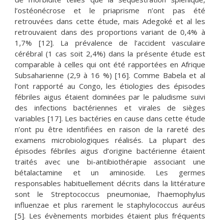
l’ostéonécrose et le priaprisme n’ont pas été
retrouvées dans cette étude, mais Adegoké et al les
retrouvaient dans des proportions variant de 0,4% à
1,7% [12]. La prévalence de l’accident vasculaire
cérébral (1 cas soit 2,4%) dans la présente étude est
comparable à celles qui ont été rapportées en Afrique
Subsaharienne (2,9 à 16 %) [16]. Comme Babela et al
l’ont rapporté au Congo, les étiologies des épisodes
fébriles aigus étaient dominées par le paludisme suivi
des infections bactériennes et virales de sièges
variables [17]. Les bactéries en cause dans cette étude
n’ont pu être identifiées en raison de la rareté des
examens microbiologiques réalisés. La plupart des
épisodes fébriles aigus d’origine bactérienne étaient
traités avec une bi-antibiothérapie associant une
bétalactamine et un aminoside. Les germes
responsables habituellement décrits dans la littérature
sont le Streptococcus pneumoniae, l’haemophylus
influenzae et plus rarement le staphylococcus auréus
[5]. Les évènements morbides étaient plus fréquents