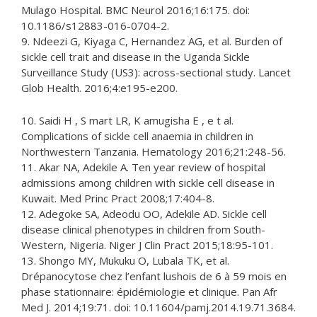
Mulago Hospital. BMC Neurol 2016;16:175. doi:
10.1186/s12883-016-0704-2.
9. Ndeezi G, Kiyaga C, Hernandez AG, et al. Burden of
sickle cell trait and disease in the Uganda Sickle
Surveillance Study (US3): across-sectional study. Lancet
Glob Health. 2016;4:e195-e200.
10. Saidi H , S mart LR, K amugisha E , e t al.
Complications of sickle cell anaemia in children in
Northwestern Tanzania. Hematology 2016;21:248-56.
11. Akar NA, Adekile A. Ten year review of hospital
admissions among children with sickle cell disease in
Kuwait. Med Princ Pract 2008;17:404-8.
12. Adegoke SA, Adeodu OO, Adekile AD. Sickle cell
disease clinical phenotypes in children from South-
Western, Nigeria. Niger J Clin Pract 2015;18:95-101.
13. Shongo MY, Mukuku O, Lubala TK, et al.
Drépanocytose chez l’enfant lushois de 6 à 59 mois en
phase stationnaire: épidémiologie et clinique. Pan Afr
Med J. 2014;19:71. doi: 10.11604/pamj.2014.19.71.3684.