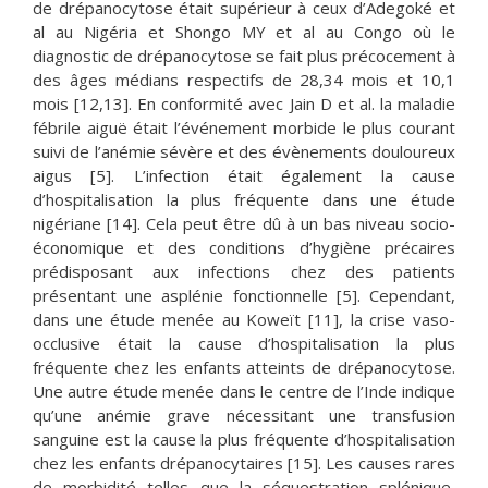
de drépanocytose était supérieur à ceux d’Adegoké et
al au Nigéria et Shongo MY et al au Congo où le
diagnostic de drépanocytose se fait plus précocement à
des âges médians respectifs de 28,34 mois et 10,1
mois [12,13]. En conformité avec Jain D et al. la maladie
fébrile aiguë était l’événement morbide le plus courant
suivi de l’anémie sévère et des évènements douloureux
aigus [5]. L’infection était également la cause
d’hospitalisation la plus fréquente dans une étude
nigériane [14]. Cela peut être dû à un bas niveau socio-
économique et des conditions d’hygiène précaires
prédisposant aux infections chez des patients
présentant une asplénie fonctionnelle [5]. Cependant,
dans une étude menée au Koweït [11], la crise vaso-
occlusive était la cause d’hospitalisation la plus
fréquente chez les enfants atteints de drépanocytose.
Une autre étude menée dans le centre de l’Inde indique
qu’une anémie grave nécessitant une transfusion
sanguine est la cause la plus fréquente d’hospitalisation
chez les enfants drépanocytaires [15]. Les causes rares
de morbidité telles que la séquestration splénique,