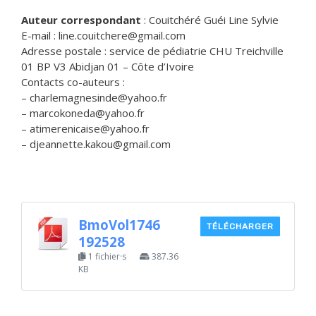
Auteur correspondant
: Couitchéré Guéi Line Sylvie
E-mail : line.couitchere@gmail.com
Adresse postale : service de pédiatrie CHU Treichville
01 BP V3 Abidjan 01 – Côte d’Ivoire
Contacts co-auteurs :
– charlemagnesinde@yahoo.fr
– marcokoneda@yahoo.fr
– atimerenicaise@yahoo.fr
– djeannette.kakou@gmail.com
BmoVol1746
TÉLÉCHARGER
192528
1 fichier·s
387.36
KB