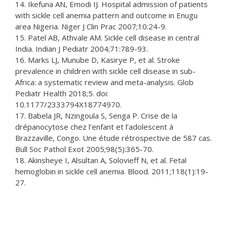
14. Ikefuna AN, Emodi IJ. Hospital admission of patients
with sickle cell anemia pattern and outcome in Enugu
area Nigeria. Niger J Clin Prac 2007;10:24-9.
15. Patel AB, Athvale AM. Sickle cell disease in central
India. Indian J Pediatr 2004;71:789-93.
16. Marks LJ, Munube D, Kasirye P, et al. Stroke
prevalence in children with sickle cell disease in sub-
Africa: a systematic review and meta-analysis. Glob
Pediatr Health 2018;5. doi:
10.1177/2333794X18774970.
17. Babela JR, Nzingoula S, Senga P. Crise de la
drépanocytose chez l’enfant et l’adolescent à
Brazzaville, Congo. Une étude rétrospective de 587 cas.
Bull Soc Pathol Exot 2005;98(5):365-70.
18. Akinsheye I, Alsultan A, Solovieff N, et al. Fetal
hemoglobin in sickle cell anemia. Blood. 2011;118(1):19-
27.