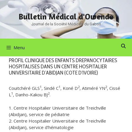
Aller
au
Bulletin Médical d'Owendo
contenu
Journal de la Société Médicale du Gabon
Menu
PROFIL CLINIQUE DES ENFANTS DREPANOCYTAIRES
HOSPITALISES DANS UN CENTRE HOSPITALIER
UNIVERSITAIRE D’ABIDJAN (COTE D’IVOIRE)
1
1
2
2
Couitchéré GLS
, Sindé C
, Koné D
, Atiméré YN
, Cissé
1
2
L
, Danho-Kakou BJ
.
1. Centre Hospitalier Universitaire de Treichville
(Abidjan), service de pédiatrie
2. Centre Hospitalier Universitaire de Treichville
(Abidjan), service d’hématologie