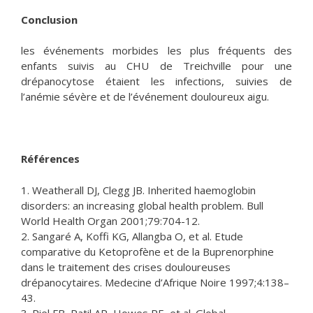
Conclusion
les événements morbides les plus fréquents des
enfants suivis au CHU de Treichville pour une
drépanocytose étaient les infections, suivies de
l’anémie sévère et de l’événement douloureux aigu.
Références
1. Weatherall DJ, Clegg JB. Inherited haemoglobin
disorders: an increasing global health problem. Bull
World Health Organ 2001;79:704-12.
2. Sangaré A, Koffi KG, Allangba O, et al. Etude
comparative du Ketoprofène et de la Buprenorphine
dans le traitement des crises douloureuses
drépanocytaires. Medecine d’Afrique Noire 1997;4:138–
43.
3. Piel FB, Patil AP, Howes RE, et al. Global