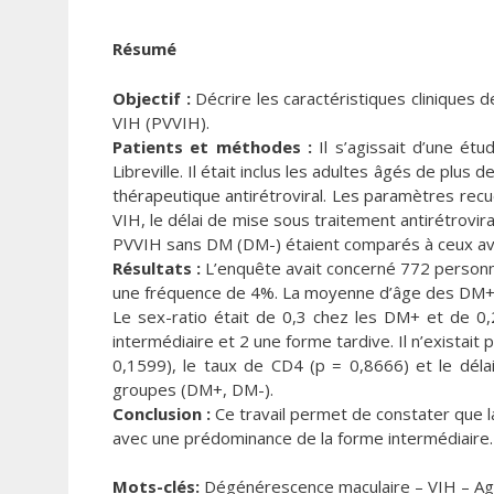
Résumé
Objectif :
Décrire les caractéristiques cliniques 
VIH (PVVIH).
Patients et méthodes :
Il s’agissait d’une ét
Libreville. Il était inclus les adultes âgés de plu
thérapeutique antirétroviral. Les paramètres recueil
VIH, le délai de mise sous traitement antirétrovir
PVVIH sans DM (DM-) étaient comparés à ceux av
Résultats :
L’enquête avait concerné 772 personn
une fréquence de 4%. La moyenne d’âge des DM+ ét
Le sex-ratio était de 0,3 chez les DM+ et de 0
intermédiaire et 2 une forme tardive. Il n’existait p
0,1599), le taux de CD4 (p = 0,8666) et le déla
groupes (DM+, DM-).
Conclusion :
Ce travail permet de constater que 
avec une prédominance de la forme intermédiaire.
Mots-clés:
Dégénérescence maculaire – VIH – Age 