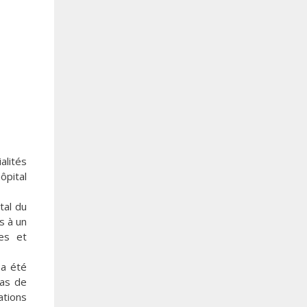
alités
ôpital
tal du
s à un
ues et
 a été
cas de
tions