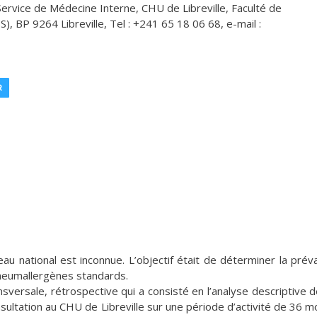
ervice de Médecine Interne, CHU de Libreville, Faculté de
), BP 9264 Libreville, Tel : +241 65 18 06 68, e-mail :
R
au national est inconnue. L’objectif était de déterminer la prév
 pneumallergènes standards.
ansversale, rétrospective qui a consisté en l’analyse descriptive 
ultation au CHU de Libreville sur une période d’activité de 36 mo