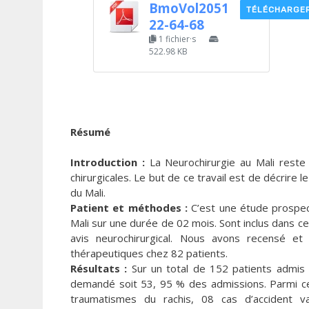
BmoVol2051
TÉLÉCHARGE
22-64-68
1 fichier·s
522.98 KB
Résumé
Introduction :
La Neurochirurgie au Mali reste 
chirurgicales. Le but de ce travail est de décrire
du Mali.
Patient et méthodes :
C’est une étude prospect
Mali sur une durée de 02 mois. Sont inclus dans c
avis neurochirurgical. Nous avons recensé et 
thérapeutiques chez 82 patients.
Résultats :
Sur un total de 152 patients admis a
demandé soit 53, 95 % des admissions. Parmi ces
traumatismes du rachis, 08 cas d’accident v