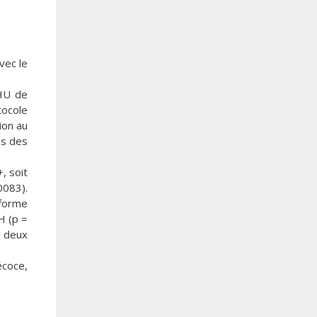
vec le
CHU de
tocole
ion au
es des
, soit
0083).
 forme
H (p =
s deux
écoce,