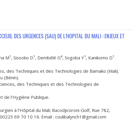
CCEUIL DES URGENCES (SAU) DE L’HOPITAL DU MALI : ENJEUX ET
1
1
4
1
1
ma M
, Sissoko D
, Dembélé G
, Sogoba Y
, Kanikomo D
ces, des Techniques et des Technologies de Bamako (Mali).
u (Bénin).
 Sciences, des Techniques et des Technologies de
et de l’Hygiène Publique.
gien à l’Hôpital du Mali; Bacodjicoroni-Golf, Rue 782,
 00223 69 70 10 16. Email : coulibalynch1@gmail.com