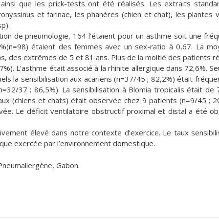
nsi que les prick-tests ont été réalisés. Les extraits standa
nyssinus et farinae, les phanères (chien et chat), les plantes 
p).
ion de pneumologie, 164 l’étaient pour un asthme soit une fré
8%(n=98) étaient des femmes avec un sex-ratio à 0,67. La m
s, des extrêmes de 5 et 81 ans. Plus de la moitié des patients ré
7%). L’asthme était associé à la rhinite allergique dans 72,6%. Se
uels la sensibilisation aux acariens (n=37/45 ; 82,2%) était fréque
2/37 ; 86,5%). La sensibilisation à Blomia tropicalis était de
aux (chiens et chats) était observée chez 9 patients (n=9/45 ; 2
evée. Le déficit ventilatoire obstructif proximal et distal a été o
ivement élevé dans notre contexte d’exercice. Le taux sensibili
nique exercée par l’environnement domestique.
 Pneumallergène, Gabon.