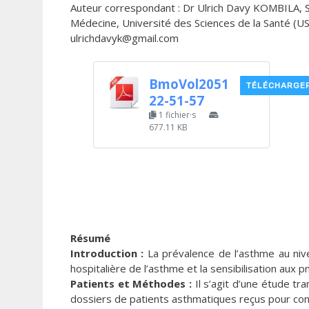
Auteur correspondant : Dr Ulrich Davy KOMBILA, S
Médecine, Université des Sciences de la Santé (USS
ulrichdavyk@gmail.com
BmoVol2051
TÉLÉCHARGE
22-51-57
1 fichier·s
677.11 KB
Résumé
Introduction :
La prévalence de l’asthme au nive
hospitalière de l’asthme et la sensibilisation aux
Patients et Méthodes :
Il s’agit d’une étude tr
dossiers de patients asthmatiques reçus pour cons