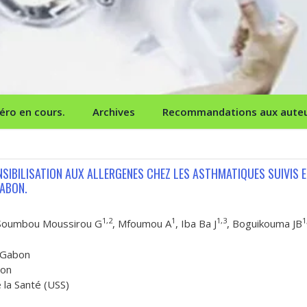
ro en cours.
Archives
Recommandations aux aute
ENSIBILISATION AUX ALLERGENES CHEZ LES ASTHMATIQUES SUIVIS 
GABON.
1,2
1
1,3
1
 Soumbou Moussirou G
, Mfoumou A
, Iba Ba J
, Boguikouma JB
, Gabon
bon
 la Santé (USS)