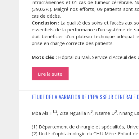
intracrâniennes et 01 cas de tumeur cérébrale. 
(39,02%). Malgré nos efforts, 09 patients sont s
cas de décès.
Conclusion :
La qualité des soins et l’accès aux 
essentiels de la performance d’un système de sant
doit bénéficier d’un plateau technique adéquat e
prise en charge correcte des patients.
Mots clés :
Hôpital du Mali, Service d’Acceuil des
Lire la suite
ETUDE DE LA VARIATION DE L’EPAISSEUR CENTRALE
1,2
3
3
Mba Aki T
, Ziza Ngualila N
, Nsame D
, Nnang E
(1) Département de chirurgie et spécialités, Unive
(2) Unité d’ophtalmologie du CHU Mère-Enfant de 