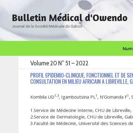
Aller
au
Bulletin Médical d'Owendo
contenu
Journal de la Société Médicale du Gabon
Numé
Volume 20 N° 51 – 2022
PROFIL EPIDEMIO-CLINIQUE, FONCTIONNEL ET DE S
CONSULTATION EN MILIEU AFRICAIN A LIBREVILLE, 
1,3
1
1
Kombila UD
, Igamboutsina PL
, N’Gomanda F
,
1.Service de Médecine Interne, CHU de Libreville
2.Service de Dermatologie, CHU de Libreville, Ga
3.Faculté de Médecine, Université des Sciences de