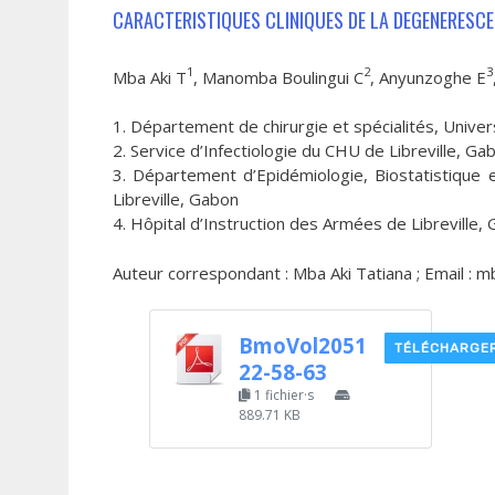
CARACTERISTIQUES CLINIQUES DE LA DEGENERESCE
1
2
3
Mba Aki T
, Manomba Boulingui C
, Anyunzoghe E
1. Département de chirurgie et spécialités, Univer
2. Service d’Infectiologie du CHU de Libreville, Ga
3. Département d’Epidémiologie, Biostatistique 
Libreville, Gabon
4. Hôpital d’Instruction des Armées de Libreville,
Auteur correspondant : Mba Aki Tatiana ; Email : 
BmoVol2051
TÉLÉCHARGE
22-58-63
1 fichier·s
889.71 KB