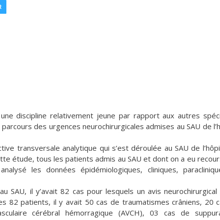
R
une discipline relativement jeune par rapport aux autres spéci
 le parcours des urgences neurochirurgicales admises au SAU de l’h
ive transversale analytique qui s’est déroulée au SAU de l’hôpi
ette étude, tous les patients admis au SAU et dont on a eu recour
analysé les données épidémiologiques, cliniques, paracliniq
u SAU, il y’avait 82 cas pour lesquels un avis neurochirurgical
 82 patients, il y avait 50 cas de traumatismes crâniens, 20 
asculaire cérébral hémorragique (AVCH), 03 cas de suppura