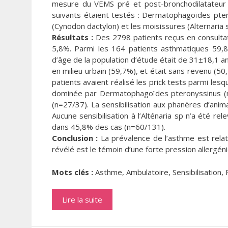
mesure du VEMS pré et post-bronchodilatateur ai
suivants étaient testés : Dermatophagoïdes ptero
(Cynodon dactylon) et les moisissures (Alternaria s
Résultats :
Des 2798 patients reçus en consultat
5,8%. Parmi les 164 patients asthmatiques 59,
d’âge de la population d’étude était de 31±18,1 an
en milieu urbain (59,7%), et était sans revenu (50,
patients avaient réalisé les prick tests parmi lesq
dominée par Dermatophagoïdes pteronyssinus (n=3
(n=27/37). La sensibilisation aux phanères d’anim
Aucune sensibilisation à l’Alténaria sp n’a été rel
dans 45,8% des cas (n=60/131).
Conclusion :
La prévalence de l’asthme est relat
révélé est le témoin d’une forte pression allergé
Mots clés :
Asthme, Ambulatoire, Sensibilisation,
Lire la suite