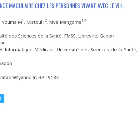
NCE MACULAIRE CHEZ LES PERSONNES VIVANT AVEC LE VIH.
1
2
1,4
, Vouma M
, Mistoul I
, Mve Mengome
sité des Sciences de la Santé, FMSS, Libreville, Gabon
bon
et Informatique Médicale, Université des Sciences de la Santé,
 Gabon
mbatati4@yahoo.fr; BP : 9183
R