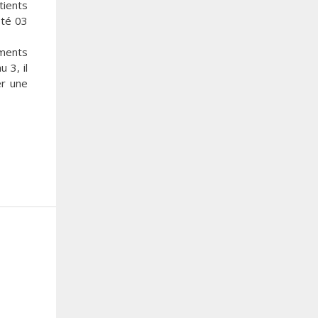
tients
oté 03
éments
 3, il
er une