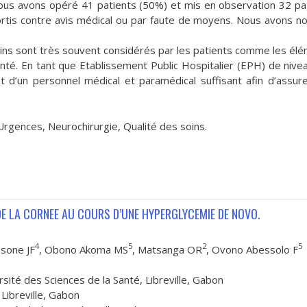
Nous avons opéré 41 patients (50%) et mis en observation 32 pa
ortis contre avis médical ou par faute de moyens. Nous avons n
soins sont très souvent considérés par les patients comme les él
é. En tant que Etablissement Public Hospitalier (EPH) de niveau
t d’un personnel médical et paramédical suffisant afin d’assur
 Urgences, Neurochirurgie, Qualité des soins.
 DE LA CORNEE AU COURS D’UNE HYPERGLYCEMIE DE NOVO.
4
5
2
5
ssone JF
, Obono Akoma MS
, Matsanga OR
, Ovono Abessolo F
rsité des Sciences de la Santé, Libreville, Gabon
Libreville, Gabon