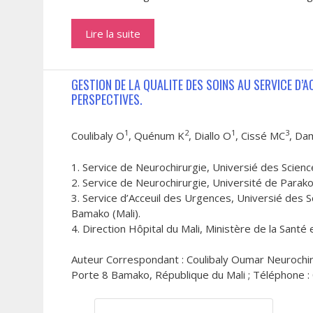
Lire la suite
GESTION DE LA QUALITE DES SOINS AU SERVICE D’A
PERSPECTIVES.
1
2
1
3
Coulibaly O
, Quénum K
, Diallo O
, Cissé MC
, Da
1. Service de Neurochirurgie, Universié des Scien
2. Service de Neurochirurgie, Université de Parako
3. Service d’Acceuil des Urgences, Universié des
Bamako (Mali).
4. Direction Hôpital du Mali, Ministère de la Santé 
Auteur Correspondant : Coulibaly Oumar Neurochirur
Porte 8 Bamako, République du Mali ; Téléphone :