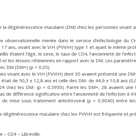
de la dégénérescence maculaire (DM) chez les personnes vivant a
ude observationnelle menée dans le service d’infectiologie du 
s de 17 ans, vivant avec le VIH (PVVIH) type 1 et ayant le même pro
lis étaient l’âge, le sexe, le taux de CD4, l’ancienneté de l’infect
al et les lésions rétiniennes en rapport avec la DM. Les paramètr
ec DM (DM+) (p < 0,05).
es vivant avec le VIH (PVVIH) dont 30 avaient présenté une DM+
ait de 50,3 ± 12,8 ans et celle des DM- de 44,9 ± 10,8 ans (0,
,24 chez les DM- (p = 0,5950). Parmi les DM+, 28 avaient une
as de différence significative entre l’ancienneté de l’infection à VI
i de mise sous traitement antirétroviral (p = 0,9040) entre le
la dégénérescence maculaire chez les PVVIH est fréquente et pr
– CD4 – Libreville.