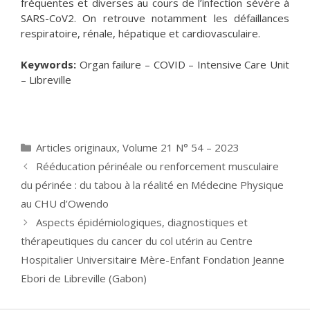
fréquentes et diverses au cours de l’infection sévère à
SARS-CoV2. On retrouve notamment les défaillances
respiratoire, rénale, hépatique et cardiovasculaire.
Keywords:
Organ failure – COVID – Intensive Care Unit
– Libreville
Catégories
Articles originaux
,
Volume 21 N° 54 – 2023
Rééducation périnéale ou renforcement musculaire
du périnée : du tabou à la réalité en Médecine Physique
au CHU d’Owendo
Aspects épidémiologiques, diagnostiques et
thérapeutiques du cancer du col utérin au Centre
Hospitalier Universitaire Mère-Enfant Fondation Jeanne
Ebori de Libreville (Gabon)