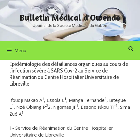
Aller
au
Bulletin Médical d'Owendo
contenu
Journal de la Société Médicale du Gabon
Menu
Epidémiologie des défaillances organiques au cours de
l’infection sévère à SARS Cov-2 au Service de
Réanimation du Centre Hospitalier Universitaire de
Libreville
1
1
1
Ifoudji Makao A
, Essola L
, Manga Fernande
, Bitegue
1
2
1
1
L
, Nzé Obiang P
2, Ngomas JF
, Essono Nkou TF
, Sima
1
Zué A
1- Service de Réanimation du Centre Hospitalier
Universitaire de Libreville