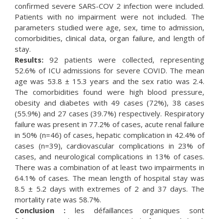
confirmed severe SARS-COV 2 infection were included.
Patients with no impairment were not included. The
parameters studied were age, sex, time to admission,
comorbidities, clinical data, organ failure, and length of
stay.
Results:
92 patients were collected, representing
52.6% of ICU admissions for severe COVID. The mean
age was 53.8 ± 15.3 years and the sex ratio was 2.4.
The comorbidities found were high blood pressure,
obesity and diabetes with 49 cases (72%), 38 cases
(55.9%) and 27 cases (39.7%) respectively. Respiratory
failure was present in 77.2% of cases, acute renal failure
in 50% (n=46) of cases, hepatic complication in 42.4% of
cases (n=39), cardiovascular complications in 23% of
cases, and neurological complications in 13% of cases.
There was a combination of at least two impairments in
64.1% of cases. The mean length of hospital stay was
8.5 ± 5.2 days with extremes of 2 and 37 days. The
mortality rate was 58.7%.
Conclusion :
les défaillances organiques sont