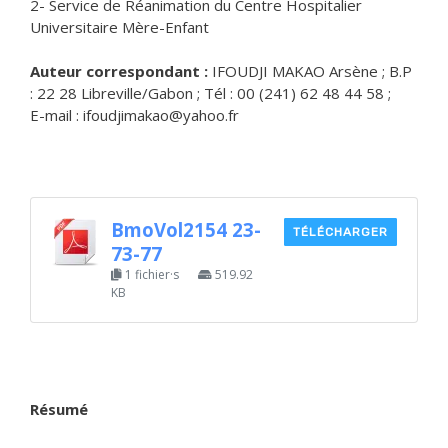
2- Service de Réanimation du Centre Hospitalier
Universitaire Mère-Enfant
Auteur correspondant :
IFOUDJI MAKAO Arsène ; B.P
: 22 28 Libreville/Gabon ; Tél : 00 (241) 62 48 44 58 ;
E-mail : ifoudjimakao@yahoo.fr
BmoVol2154 23-
TÉLÉCHARGER
73-77
1 fichier·s
519.92
KB
Résumé