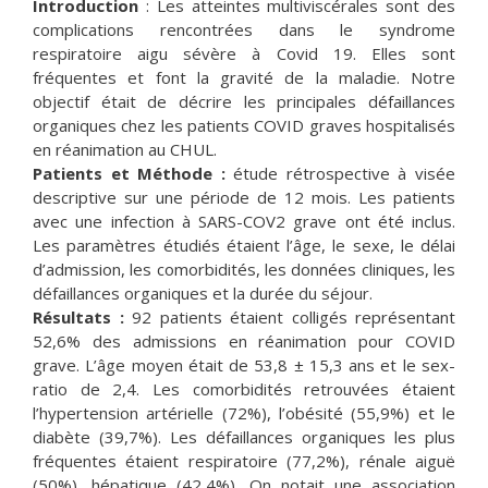
Introduction
: Les atteintes multiviscérales sont des
complications rencontrées dans le syndrome
respiratoire aigu sévère à Covid 19. Elles sont
fréquentes et font la gravité de la maladie. Notre
objectif était de décrire les principales défaillances
organiques chez les patients COVID graves hospitalisés
en réanimation au CHUL.
Patients et Méthode :
étude rétrospective à visée
descriptive sur une période de 12 mois. Les patients
avec une infection à SARS-COV2 grave ont été inclus.
Les paramètres étudiés étaient l’âge, le sexe, le délai
d’admission, les comorbidités, les données cliniques, les
défaillances organiques et la durée du séjour.
Résultats :
92 patients étaient colligés représentant
52,6% des admissions en réanimation pour COVID
grave. L’âge moyen était de 53,8 ± 15,3 ans et le sex-
ratio de 2,4. Les comorbidités retrouvées étaient
l’hypertension artérielle (72%), l’obésité (55,9%) et le
diabète (39,7%). Les défaillances organiques les plus
fréquentes étaient respiratoire (77,2%), rénale aiguë
(50%), hépatique (42,4%). On notait une association