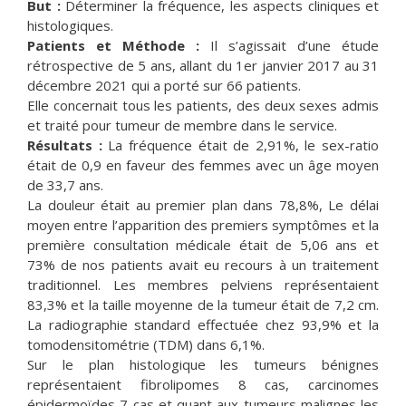
But :
Déterminer la fréquence, les aspects cliniques et
histologiques.
Patients et Méthode :
Il s’agissait d’une étude
rétrospective de 5 ans, allant du 1er janvier 2017 au 31
décembre 2021 qui a porté sur 66 patients.
Elle concernait tous les patients, des deux sexes admis
et traité pour tumeur de membre dans le service.
Résultats :
La fréquence était de 2,91%, le sex-ratio
était de 0,9 en faveur des femmes avec un âge moyen
de 33,7 ans.
La douleur était au premier plan dans 78,8%, Le délai
moyen entre l’apparition des premiers symptômes et la
première consultation médicale était de 5,06 ans et
73% de nos patients avait eu recours à un traitement
traditionnel. Les membres pelviens représentaient
83,3% et la taille moyenne de la tumeur était de 7,2 cm.
La radiographie standard effectuée chez 93,9% et la
tomodensitométrie (TDM) dans 6,1%.
Sur le plan histologique les tumeurs bénignes
représentaient fibrolipomes 8 cas, carcinomes
épidermoïdes 7 cas et quant aux tumeurs malignes les