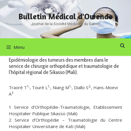
Aller
au
Bulletin Médical d'Owendo
contenu
Journal de la Société Médicale du Gabon
Menu
Epidémiologie des tumeurs des membres dans le
service de chirurgie orthopédique et traumatologie de
l’hôpital régional de Sikasso (Mali).
1,
1,
1,
2,
Traoré T
, Touré L
, Niang M
, Diallo S
, Hans-Moevi
3
A
1 Service d’Orthopédie-Traumatologie, Etablissement
Hospitalier Publique Sikasso (Mali)
2 Service d’Orthopédie – Traumatologie du Centre
Hospitalier Universitaire de Kati (Mali)