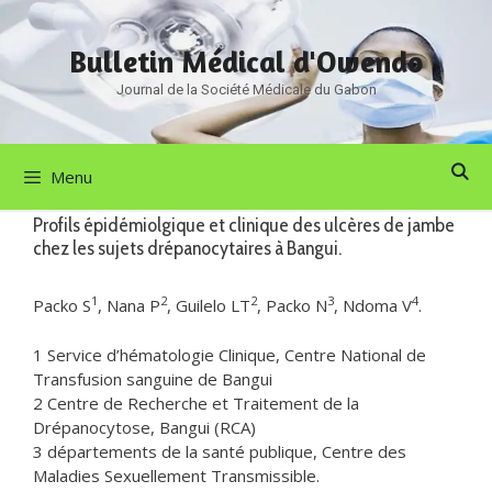
Aller
au
Bulletin Médical d'Owendo
contenu
Journal de la Société Médicale du Gabon
Menu
Profils épidémiolgique et clinique des ulcères de jambe
chez les sujets drépanocytaires à Bangui.
1
2
2
3
4
Packo S
, Nana P
, Guilelo LT
, Packo N
, Ndoma V
.
1 Service d’hématologie Clinique, Centre National de
Transfusion sanguine de Bangui
2 Centre de Recherche et Traitement de la
Drépanocytose, Bangui (RCA)
3 départements de la santé publique, Centre des
Maladies Sexuellement Transmissible.