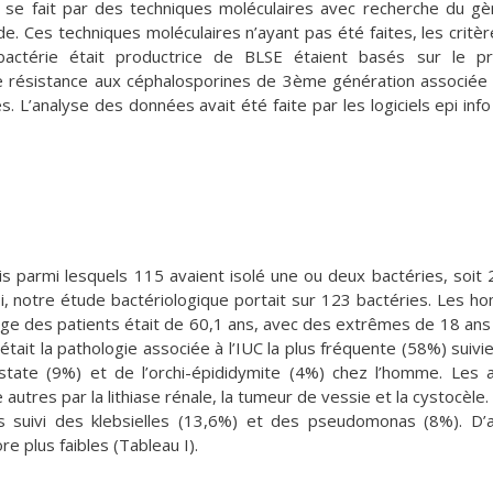
se fait par des techniques moléculaires avec recherche du g
de. Ces techniques moléculaires n’ayant pas été faites, les critèr
bactérie était productrice de BLSE étaient basés sur le pr
ne résistance aux céphalosporines de 3ème génération associée
 L’analyse des données avait été faite par les logiciels epi inf
is parmi lesquels 115 avaient isolé une ou deux bactéries, soit
si, notre étude bactériologique portait sur 123 bactéries. Les 
ge des patients était de 60,1 ans, avec des extrêmes de 18 ans
tait la pathologie associée à l’IUC la plus fréquente (58%) suivie
state (9%) et de l’orchi-épididymite (4%) chez l’homme. Les 
utres par la lithiase rénale, la tumeur de vessie et la cystocèle.
es suivi des klebsielles (13,6%) et des pseudomonas (8%). D’
e plus faibles (Tableau I).