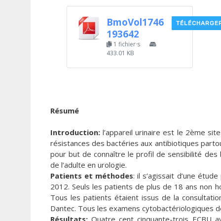
BmoVol1746
TÉLÉCHARGE
193642
1 fichier·s
433.01 KB
Résumé
Introduction:
l’appareil urinaire est le 2ème site
résistances des bactéries aux antibiotiques parto
pour but de connaître le profil de sensibilité de
de l’adulte en urologie.
Patients et méthodes
: il s’agissait d’une étu
2012. Seuls les patients de plus de 18 ans non hos
Tous les patients étaient issus de la consultatio
Dantec. Tous les examens cytobactériologiques des
Résultats:
Quatre cent cinquante-trois ECBU ava