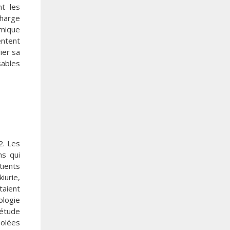
nt les
charge
omique
entent
ier sa
sables
2. Les
ns qui
tients
iurie,
aient
ologie
’étude
solées