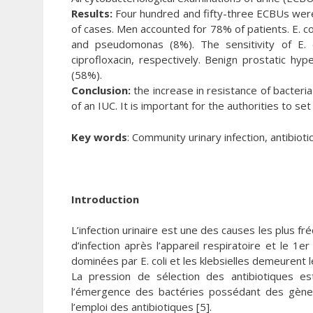
Results:
Four hundred and fifty-three ECBUs were 
of cases. Men accounted for 78% of patients. E. co
and pseudomonas (8%). The sensitivity of E.
ciprofloxacin, respectively. Benign prostatic 
(58%).
Conclusion:
the increase in resistance of bacteri
of an IUC. It is important for the authorities to se
Key words
: Community urinary infection, antibioti
Introduction
L’infection urinaire est une des causes les plus fr
d’infection après l’appareil respiratoire et le 1
dominées par E. coli et les klebsielles demeurent
La pression de sélection des antibiotiques es
l’émergence des bactéries possédant des gènes 
l’emploi des antibiotiques [5].