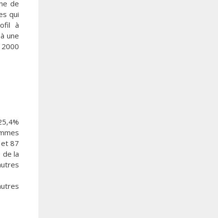
ène de
es qui
ofil à
 à une
o 2000
 25,4%
hommes
 et 87
 de la
autres
autres