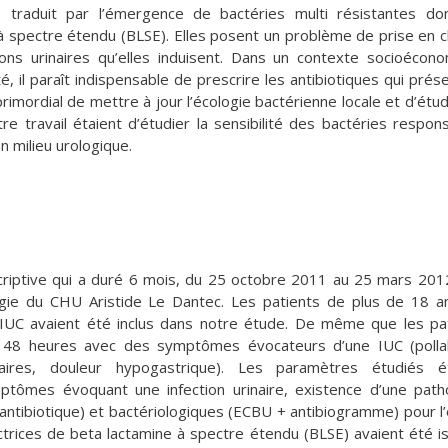
traduit par l’émergence de bactéries multi résistantes do
à spectre étendu (BLSE). Elles posent un problème de prise en 
ions urinaires qu’elles induisent. Dans un contexte socioécon
é, il paraît indispensable de prescrire les antibiotiques qui prés
t primordial de mettre à jour l’écologie bactérienne locale et d’étud
tre travail étaient d’étudier la sensibilité des bactéries respon
n milieu urologique.
riptive qui a duré 6 mois, du 25 octobre 2011 au 25 mars 201
logie du CHU Aristide Le Dantec. Les patients de plus de 18 a
UC avaient été inclus dans notre étude. De même que les pa
 48 heures avec des symptômes évocateurs d’une IUC (pollak
baires, douleur hypogastrique). Les paramètres étudiés ét
ymptômes évoquant une infection urinaire, existence d’une path
’antibiotique) et bactériologiques (ECBU + antibiogramme) pour l
ctrices de beta lactamine à spectre étendu (BLSE) avaient été i