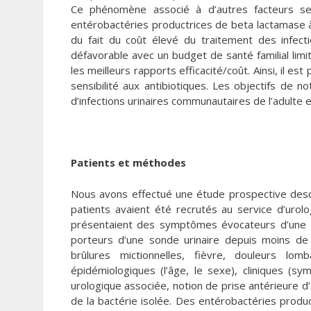
Ce phénomène associé à d’autres facteurs se 
entérobactéries productrices de beta lactamase 
du fait du coût élevé du traitement des infect
défavorable avec un budget de santé familial limit
les meilleurs rapports efficacité/coût. Ainsi, il es
sensibilité aux antibiotiques. Les objectifs de no
d’infections urinaires communautaires de l’adulte e
Patients et méthodes
Nous avons effectué une étude prospective desc
patients avaient été recrutés au service d’uro
présentaient des symptômes évocateurs d’une I
porteurs d’une sonde urinaire depuis moins de
brûlures mictionnelles, fièvre, douleurs lom
épidémiologiques (l’âge, le sexe), cliniques (s
urologique associée, notion de prise antérieure d
de la bactérie isolée. Des entérobactéries produ