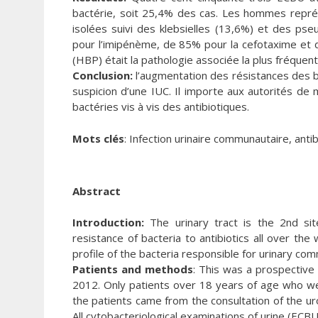
bactérie, soit 25,4% des cas. Les hommes représ
isolées suivi des klebsielles (13,6%) et des pse
pour l’imipénème, de 85% pour la cefotaxime et d
(HBP) était la pathologie associée la plus fréque
Conclusion:
l’augmentation des résistances des b
suspicion d’une IUC. Il importe aux autorités de
bactéries vis à vis des antibiotiques.
Mots clés
: Infection urinaire communautaire, anti
Abstract
Introduction:
The urinary tract is the 2nd sit
resistance of bacteria to antibiotics all over the
profile of the bacteria responsible for urinary comm
Patients and methods
: This was a prospective
2012. Only patients over 18 years of age who were
the patients came from the consultation of the ur
All cytobacteriological examinations of urine (EC