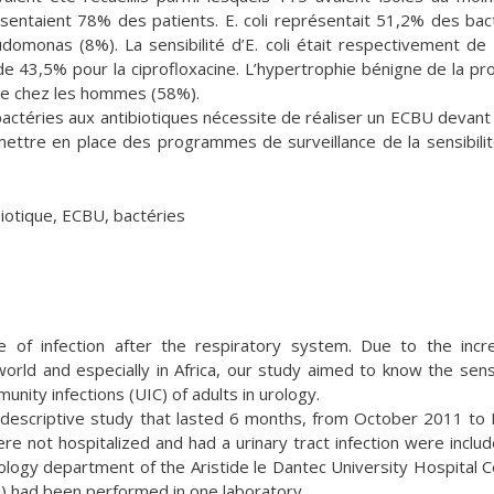
entaient 78% des patients. E. coli représentait 51,2% des bac
udomonas (8%). La sensibilité d’E. coli était respectivement d
e 43,5% pour la ciprofloxacine. L’hypertrophie bénigne de la pr
nte chez les hommes (58%).
actéries aux antibiotiques nécessite de réaliser un ECBU devant
 mettre en place des programmes de surveillance de la sensibili
biotique, ECBU, bactéries
e of infection after the respiratory system. Due to the incr
 world and especially in Africa, our study aimed to know the sensi
unity infections (UIC) of adults in urology.
 descriptive study that lasted 6 months, from October 2011 to
 not hospitalized and had a urinary tract infection were include
ology department of the Aristide le Dantec University Hospital C
BU) had been performed in one laboratory.