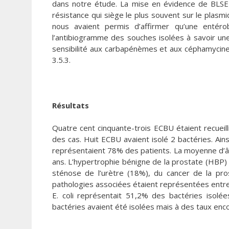
dans notre étude. La mise en évidence de BLSE 
résistance qui siège le plus souvent sur le plasmi
nous avaient permis d’affirmer qu’une entéro
l’antibiogramme des souches isolées à savoir u
sensibilité aux carbapénèmes et aux céphamycines.
3.5.3.
Résultats
Quatre cent cinquante-trois ECBU étaient recueill
des cas. Huit ECBU avaient isolé 2 bactéries. Ain
représentaient 78% des patients. La moyenne d’â
ans. L’hypertrophie bénigne de la prostate (HBP) é
sténose de l’urètre (18%), du cancer de la pro
pathologies associées étaient représentées entre a
E. coli représentait 51,2% des bactéries isolé
bactéries avaient été isolées mais à des taux encor