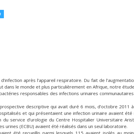
R
 d’infection après l’appareil respiratoire. Du fait de l’augmentati
ut dans le monde et plus particulièrement en Afrique, notre étude
s bactéries responsables des infections urinaires communautaires
de prospective descriptive qui avait duré 6 mois, d’octobre 2011 
pitalisés et qui présentaient une infection urinaire avaient été i
n du service d’urologie du Centre Hospitalier Universitaire Arist
 urines (ECBU) avaient été réalisés dans un seul laboratoire.
ient été recueillis parmi lesquels 115 avaient isolés au moi