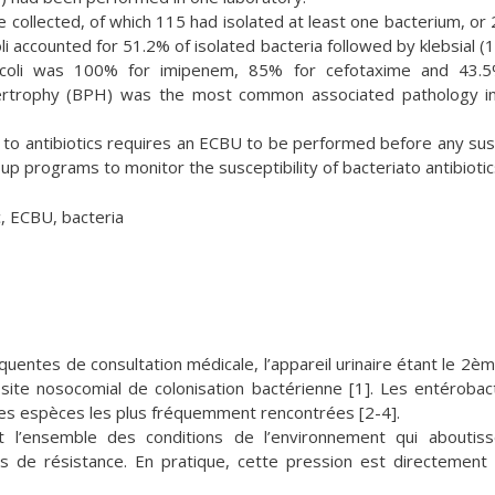
collected, of which 115 had isolated at least one bacterium, or
li accounted for 51.2% of isolated bacteria followed by klebsial (
 coli was 100% for imipenem, 85% for cefotaxime and 43.5
hypertrophy (BPH) was the most common associated pathology 
a to antibiotics requires an ECBU to be performed before any sus
t up programs to monitor the susceptibility of bacteriato antibiotic
c, ECBU, bacteria
équentes de consultation médicale, l’appareil urinaire étant le 2èm
er site nosocomial de colonisation bactérienne [1]. Les entérobac
 les espèces les plus fréquemment rencontrées [2-4].
t l’ensemble des conditions de l’environnement qui aboutis
de résistance. En pratique, cette pression est directement 