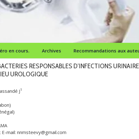
ro en cours.
Archives
Recommandations aux aute
 BACTERIES RESPONSABLES D’INFECTIONS URINAIR
LIEU UROLOGIQUE
1
assandé J
Gabon)
énégal)
AMA
3; E-mail: nnmsteevy@gmail.com