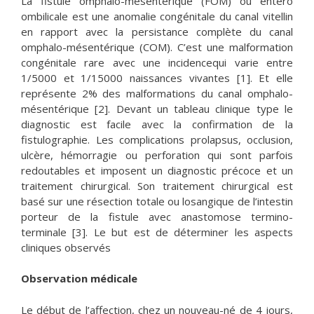
La fistule omphalo-mésentérique (FOM) ou entéro
ombilicale est une anomalie congénitale du canal vitellin
en rapport avec la persistance complète du canal
omphalo-mésentérique (COM). C’est une malformation
congénitale rare avec une incidencequi varie entre
1/5000 et 1/15000 naissances vivantes [1]. Et elle
représente 2% des malformations du canal omphalo-
mésentérique [2]. Devant un tableau clinique type le
diagnostic est facile avec la confirmation de la
fistulographie. Les complications prolapsus, occlusion,
ulcère, hémorragie ou perforation qui sont parfois
redoutables et imposent un diagnostic précoce et un
traitement chirurgical. Son traitement chirurgical est
basé sur une résection totale ou losangique de l’intestin
porteur de la fistule avec anastomose termino-
terminale [3]. Le but est de déterminer les aspects
cliniques observés
Observation médicale
Le début de l’affection, chez un nouveau-né de 4 jours,