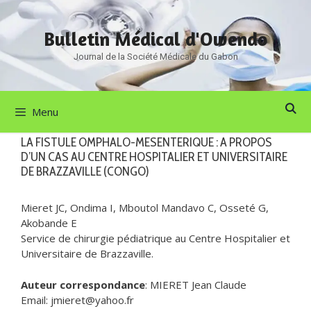
Aller
au
Bulletin Médical d'Owendo
contenu
Journal de la Société Médicale du Gabon
Menu
LA FISTULE OMPHALO-MESENTERIQUE : A PROPOS
D’UN CAS AU CENTRE HOSPITALIER ET UNIVERSITAIRE
DE BRAZZAVILLE (CONGO)
Mieret JC, Ondima I, Mboutol Mandavo C, Osseté G,
Akobande E
Service de chirurgie pédiatrique au Centre Hospitalier et
Universitaire de Brazzaville.
Auteur correspondance
: MIERET Jean Claude
Email: jmieret@yahoo.fr