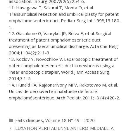
association. In Surg 2007;92(5):254-6.
11. Hasagawa T, Sakurai T, Monta O, et al.
Transumbilical resection and umbilical plasty for patent
omphalomesenteric duct. Pediatr Surg Int 1998;13:180-
1.
12. Giacalome G, Vanrykel JP, Belva F, et al. Surgical
treatment of patent omphalomesenteric duct
presenting as faecal umbilical discharge. Acta Chir Belg
2004;1104(2):211-3.
13. Kozlov Y, Novozhilov V. Laparoscopic treatment of
patent omphalomesenteric duct in newborns using a
linear endoscopic stapler. World J Min Access Surg
2014;3:1-5.
14. Hunald FA, Rajaonarivony MFV, Rakotovao M, et al.
Un cas de decouverte inhabituelle de fistule
omphalomésentérique. Arch Pediatr 2011;18 (4):420-2.
Catégories
Faits cliniques
,
Volume 18 N° 49 – 2020
LUXATION PERITALIENNE ANTERO-MEDIALE: A