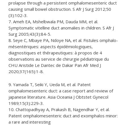
prolapse through a persistent omphalomesenteric duct
causing small bowel obstruction. S Afr J Surg 2012;50
(3):102-3.
7. Ameh EA, Mshelbwala PM, Dauda MM, et al.
Symptomatic vitelline duct anomalies in children. S Afr J
Surg 2005;43(3):84-5.
8. Seye C, Mbaye PA, Ndoye NA, et al. Fistules omphalo-
mésentériques: aspects épidémiologiques,
diagnostiques et thérapeutiques: à propos de 4
observations au service de chirurgie pédiatrique du
CHU Aristide Le Dantec de Dakar Pan Afr Med J
2020;37(165):1-8.
9. Yamada T, Seiki Y, Ueda M, et al. Patent
omphalomesenteric duct: a case report and review of
japanese literature. Asia Oceania J Obtstet Gynecol
1989;15(3):229-3.
10. Chattopadhyay A, Prakash B, Nagendhar Y, et al.
Patent omphalomesenteric duct and exomphalos minor:
a rare and interesting