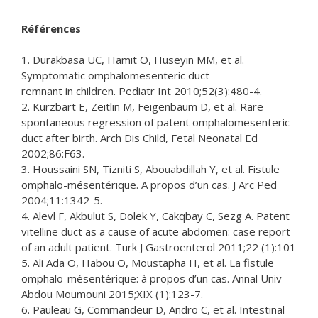
Références
1. Durakbasa UC, Hamit O, Huseyin MM, et al.
Symptomatic omphalomesenteric duct
remnant in children. Pediatr Int 2010;52(3):480-4.
2. Kurzbart E, Zeitlin M, Feigenbaum D, et al. Rare
spontaneous regression of patent omphalomesenteric
duct after birth. Arch Dis Child, Fetal Neonatal Ed
2002;86:F63.
3. Houssaini SN, Tizniti S, Abouabdillah Y, et al. Fistule
omphalo-mésentérique. A propos d’un cas. J Arc Ped
2004;11:1342-5.
4. Alevl F, Akbulut S, Dolek Y, Cakqbay C, Sezg A. Patent
vitelline duct as a cause of acute abdomen: case report
of an adult patient. Turk J Gastroenterol 2011;22 (1):101
5. Ali Ada O, Habou O, Moustapha H, et al. La fistule
omphalo-mésentérique: à propos d’un cas. Annal Univ
Abdou Moumouni 2015;XIX (1):123-7.
6. Pauleau G, Commandeur D, Andro C, et al. Intestinal