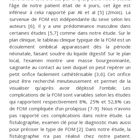
l’âge de notre patient était de 4 jours, cet âge est
inférieur à celui rapporté par Ali et al [5] (2mois). La
survenue de FOM est indépendante du sexe selon les
auteurs [6]. Il y a une prédominance masculine dans
certaines études [5,7] comme dans notre étude. Sur le
plan clinique, le tableau clinique typique de la FOM est un
écoulement ombilical apparaissant dès la période
néonatale, faisant soudre du liquide digestif. Sur le plan
local, l’examen montre une masse bourgeonnante,
saignante au contact au sein duquel on peut repérer un
petit orifice facilement cathétérisable [3,6]. Cet orifice
peut être recherché minutieusement et permet de la
visualiser qu’après avoir déplissé l’ombilic. Les
complications de la FOM sont variables selon les études
qui rapportent respectivement 8%, 25% et 52,8% cas
de FOM compliquée d’un prolapsus [7-9]. Nous n’avons
pas rapporté ces complications dans notre étude. La
fistulographie, examen clé pour le diagnostic mais aussi
pour préciser le type de FOM [2]. Dans notre étude, la
fistulographie n’a pas réalisé chez notre patient.