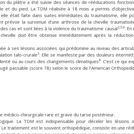
tion du plâtre a été suivie des séances de rééducations fonction
lle et du pied. La TDM réalisée à 18 mois a permis d’objectiv
i elle était faite dans suites immédiates du traumatisme, elle po
t prévoir la survenue d’une arthrose de la cheville traumatisé
2,5,6
des cas et sont liées à la violence du traumatisme causal
. En
cheville doit être obtenue immédiatement après la réduction
 liée à ses lésions associées qui prédomine au niveau des articul
3
ulation talo-crurale
. Elle se manifeste par des douleurs intermit
8
cidenté ou au cours des changements climatiques
. C’est ce qui ex
t jugé passable (score 78) selon le score de l’American Orthopedi
e médico-chirurgicale rare et grave du tarse postérieur.
logique. La TDM est indispensable pour déceler les lésions 
. Le traitement est le souvent orthopédique, consiste en une réd