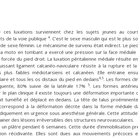
 ces luxations surviennent chez les sujets jeunes au cour
4
ts de la voie publique
. C’est le sexe masculin qui est le plus s
 de sexe féminin. Le mécanisme de survenu était indirect. Le pied
, la moto en tombant a exercé une pression sur la face médiale
orcée du pied droit. La luxation péritalienne médiale résulte en
issant ligament calcanéo-naviculaire résiste à la rupture et la
 plus faibles médiotarsiens et calcanéen. Elle entraine ensu
4,5
laire et tous les os distaux du pied en dedans
. Les formes cli
5
équente, 80% suivie de la latérale 17%
. Les formes antérie
r le plan clinique il existe toujours une déformation importante q
tait tuméfié et déplacé en dedans. La tête de talus proéminente
i correspond à la déformation décrite dans la forme médiale d
édiquement en urgence sous anesthésie générale. Cette attitude
ner des lésions irréversibles des structures neurovasculaires.
r un plâtre pendant 6 semaines. Cette durée d’immobilisation pr
uxation récidivante. Elles sont dues aux mouvements précoces 