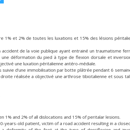
tre 1% et 2% de toutes les luxations et 15% des lésions péritali
’un accident de la voie publique ayant entrainé un traumatisme fe
 une déformation du pied à type de flexion dorsale et inversio
jectivé une luxation péritalienne antéro-médiale.
es suivie d’une immobilisation par botte plâtrée pendant 6 semain
roite réalisée a objectivé une arthrose tibiotalienne et sous tal
n
n 1% and 2% of all dislocations and 15% of peritalar lesions.
ears-old patient, victim of a road accident resulting in a closed
 a deformity of the foot at the type of dorsiflexion and inve