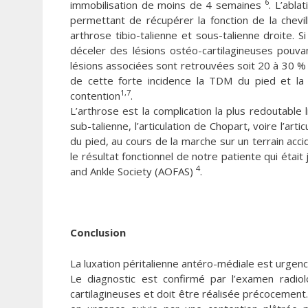
6
immobilisation de moins de 4 semaines
. L’abla
permettant de récupérer la fonction de la chevi
arthrose tibio-talienne et sous-talienne droite. S
déceler des lésions ostéo-cartilagineuses pouvan
lésions associées sont retrouvées soit 20 à 30 % 
de cette forte incidence la TDM du pied et la 
1,7
contention
.
L’arthrose est la complication la plus redoutable
sub-talienne, l’articulation de Chopart, voire l’artic
du pied, au cours de la marche sur un terrain ac
le résultat fonctionnel de notre patiente qui étai
4
and Ankle Society (AOFAS)
.
Conclusion
La luxation péritalienne antéro-médiale est urgenc
Le diagnostic est confirmé par l’examen radio
cartilagineuses et doit être réalisée précocement