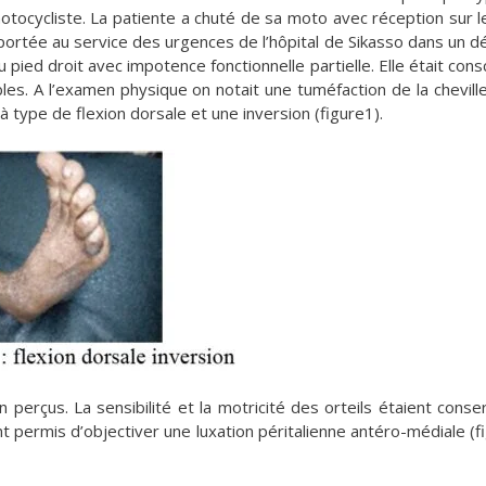
tocycliste. La patiente a chuté de sa moto avec réception sur l
nsportée au service des urgences de l’hôpital de Sikasso dans un dé
u pied droit avec impotence fonctionnelle partielle. Elle était cons
s. A l’examen physique on notait une tuméfaction de la chevill
 à type de flexion dorsale et une inversion (figure1).
 perçus. La sensibilité et la motricité des orteils étaient conse
nt permis d’objectiver une luxation péritalienne antéro-médiale (f