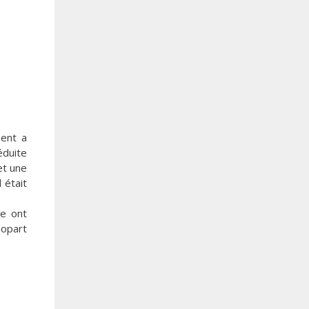
ment a
éduite
et une
 était
te ont
hopart