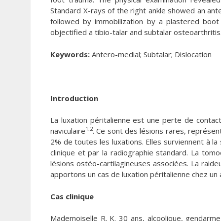
Standard X-rays of the right ankle showed an ante
followed by immobilization by a plastered boot
objectified a tibio-talar and subtalar osteoarthritis
Keywords:
Antero-medial; Subtalar; Dislocation
Introduction
La luxation péritalienne est une perte de contact
1,2
naviculaire
. Ce sont des lésions rares, représe
2% de toutes les luxations. Elles surviennent à l
clinique et par la radiographie standard. La tom
lésions ostéo-cartilagineuses associées. La raide
apportons un cas de luxation péritalienne chez un 
Cas clinique
Mademoiselle R. K. 30 ans, alcoolique, gendarme 