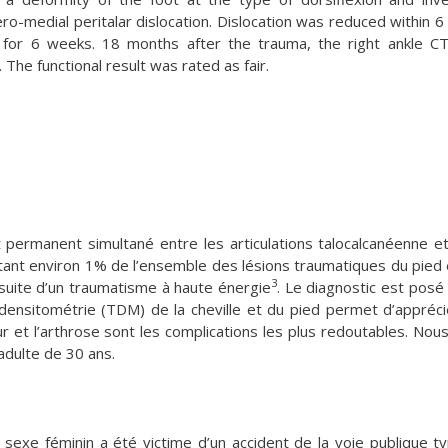
ro-medial peritalar dislocation. Dislocation was reduced within 6
 for 6 weeks. 18 months after the trauma, the right ankle C
. The functional result was rated as fair.
 permanent simultané entre les articulations talocalcanéenne et
ntant environ 1% de l’ensemble des lésions traumatiques du pied 
3
a suite d’un traumatisme à haute énergie
. Le diagnostic est posé 
odensitométrie (TDM) de la cheville et du pied permet d’appréci
ur et l’arthrose sont les complications les plus redoutables. Nou
adulte de 30 ans.
sexe féminin a été victime d’un accident de la voie publique t