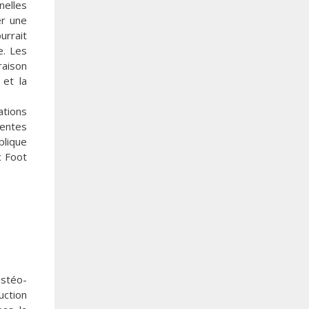
nelles
er une
urrait
e. Les
 raison
 et la
ations
tentes
plique
c Foot
ostéo-
uction