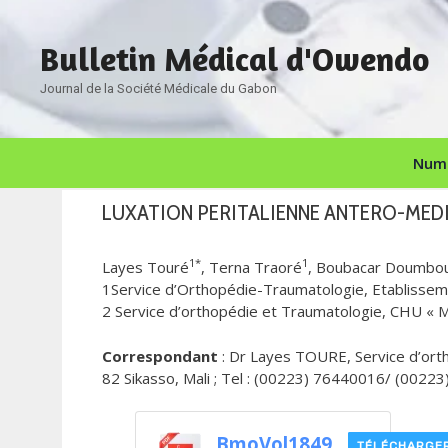
Aller
au
Bulletin Médical d'Owendo
contenu
Journal de la Société Médicale du Gabon
Numé
LUXATION PERITALIENNE ANTERO-MEDI
1*
1
Layes Touré
, Terna Traoré
, Boubacar Doumbo
1Service d’Orthopédie-Traumatologie, Etablissemen
2 Service d’orthopédie et Traumatologie, CHU « 
Correspondant
: Dr Layes TOURE, Service d’ort
82 Sikasso, Mali ; Tel : (00223) 76440016/ (0022
BmoVol1849
TÉLÉCHARGE