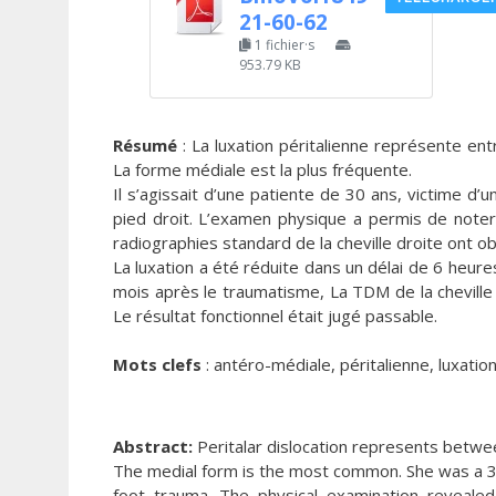
21-60-62
1 fichier·s
953.79 KB
Résumé
: La luxation péritalienne représente en
La forme médiale est la plus fréquente.
Il s’agissait d’une patiente de 30 ans, victime d
pied droit. L’examen physique a permis de noter
radiographies standard de la cheville droite ont ob
La luxation a été réduite dans un délai de 6 heur
mois après le traumatisme, La TDM de la cheville d
Le résultat fonctionnel était jugé passable.
Mots clefs
: antéro-médiale, péritalienne, luxatio
Abstract:
Peritalar dislocation represents betwee
The medial form is the most common. She was a 30-y
foot trauma. The physical examination revealed