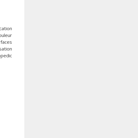
cation
ouleur
rfaces
sation
opedic