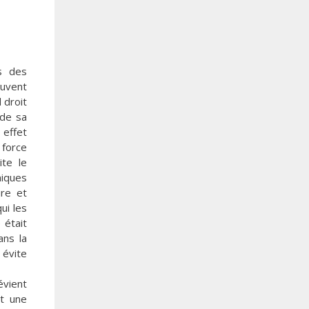
s des
ouvent
 droit
 de sa
 effet
 force
ite le
niques
ure et
ui les
 était
ans la
 évite
évient
et une