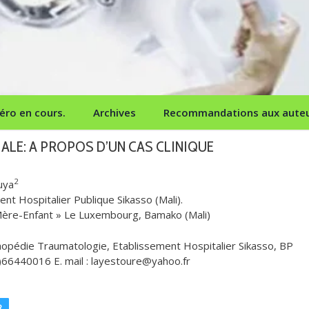
ro en cours.
Archives
Recommandations aux aute
ALE: A PROPOS D’UN CAS CLINIQUE
2
uya
t Hospitalier Publique Sikasso (Mali).
Mère-Enfant » Le Luxembourg, Bamako (Mali)
hopédie Traumatologie, Etablissement Hospitalier Sikasso, BP
3)66440016 E. mail : layestoure@yahoo.fr
R