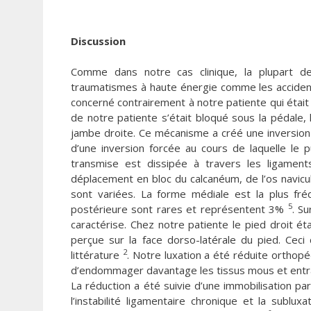
Discussion
Comme dans notre cas clinique, la plupart de
traumatismes à haute énergie comme les acciden
concerné contrairement à notre patiente qui était
de notre patiente s’était bloqué sous la pédale
jambe droite. Ce mécanisme a créé une inversion f
d’une inversion forcée au cours de laquelle le pu
transmise est dissipée à travers les ligaments
déplacement en bloc du calcanéum, de l’os navicu
sont variées. La forme médiale est la plus fr
5
postérieure sont rares et représentent 3%
. Su
caractérise. Chez notre patiente le pied droit é
perçue sur la face dorso-latérale du pied. Cec
2
littérature
. Notre luxation a été réduite orthop
d’endommager davantage les tissus mous et entrai
La réduction a été suivie d’une immobilisation pa
l’instabilité ligamentaire chronique et la subl