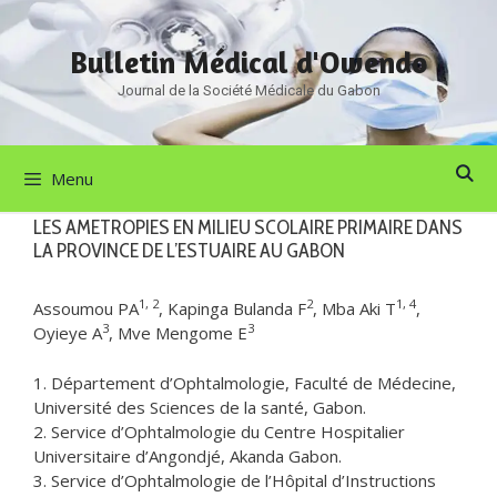
Aller
au
Bulletin Médical d'Owendo
contenu
Journal de la Société Médicale du Gabon
Menu
LES AMETROPIES EN MILIEU SCOLAIRE PRIMAIRE DANS
LA PROVINCE DE L’ESTUAIRE AU GABON
1, 2
2
1, 4
Assoumou PA
, Kapinga Bulanda F
, Mba Aki T
,
3
3
Oyieye A
, Mve Mengome E
1. Département d’Ophtalmologie, Faculté de Médecine,
Université des Sciences de la santé, Gabon.
2. Service d’Ophtalmologie du Centre Hospitalier
Universitaire d’Angondjé, Akanda Gabon.
3. Service d’Ophtalmologie de l’Hôpital d’Instructions