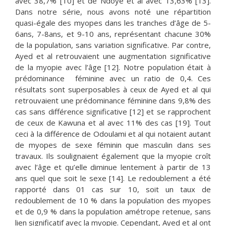
avec 38,7% [10] et de Ndoye et al avec 13,63% [13].
Dans notre série, nous avons noté une répartition
quasi-égale des myopes dans les tranches d’âge de 5-
6ans, 7-8ans, et 9-10 ans, représentant chacune 30%
de la population, sans variation significative. Par contre,
Ayed et al retrouvaient une augmentation significative
de la myopie avec l’âge [12]. Notre population était à
prédominance féminine avec un ratio de 0,4. Ces
résultats sont superposables à ceux de Ayed et al qui
retrouvaient une prédominance féminine dans 9,8% des
cas sans différence significative [12] et se rapprochent
de ceux de Kawuna et al avec 11% des cas [19]. Tout
ceci à la différence de Odoulami et al qui notaient autant
de myopes de sexe féminin que masculin dans ses
travaux. Ils soulignaient également que la myopie croît
avec l’âge et qu’elle diminue lentement à partir de 13
ans quel que soit le sexe [14]. Le redoublement a été
rapporté dans 01 cas sur 10, soit un taux de
redoublement de 10 % dans la population des myopes
et de 0,9 % dans la population amétrope retenue, sans
lien significatif avec la myopie. Cependant, Ayed et al ont