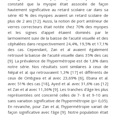
constaté que la myopie était associée de façon
hautement significative au retard scolaire car dans sa
série 40 % des myopes avaient un retard scolaire de
plus de 2 ans [12]. Aussi, la notion de port antérieur de
verres correcteurs était notée chez 70% des myopes
et les signes d’appel étaient dominés par le
larmoiement suivi de la baisse de l’acuité visuelle et des
céphalées dans respectivement 24,4%, 19,5% et 17,1%
des cas. Cependant, Zan et al avaient également
retrouvé la baisse de l’acuité visuelle dans 35% des cas
[9]. La prévalence de l’hypermétropie est de 1,8% dans
notre série. Nos résultats sont similaires à ceux de
Népal et al. qui retrouvaient 1,3% [17] et différents de
ceux de Ombgwa et al avec 23,69% [6], Ebana et al.
avec 51% des cas [18], Ayed et al. avec 31,6% cas [12]
et Zan et al avec 11,36% [9]. Les tranches d’âge les plus
représentées ont concerné celles de 7- 8 et 9-10 ans
sans variation significative de l’hypermétropie (p> 0,05).
En revanche, pour Zan et al, l’hypermétropie variait de
façon significative avec l’âge [9]. Notre population était