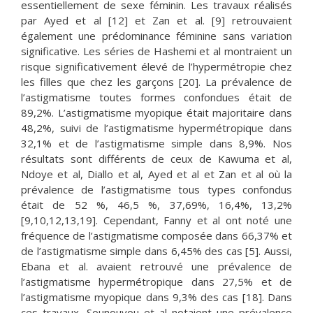
essentiellement de sexe féminin. Les travaux réalisés
par Ayed et al [12] et Zan et al. [9] retrouvaient
également une prédominance féminine sans variation
significative. Les séries de Hashemi et al montraient un
risque significativement élevé de l’hypermétropie chez
les filles que chez les garçons [20]. La prévalence de
l’astigmatisme toutes formes confondues était de
89,2%. L’astigmatisme myopique était majoritaire dans
48,2%, suivi de l’astigmatisme hypermétropique dans
32,1% et de l’astigmatisme simple dans 8,9%. Nos
résultats sont différents de ceux de Kawuma et al,
Ndoye et al, Diallo et al, Ayed et al et Zan et al où la
prévalence de l’astigmatisme tous types confondus
était de 52 %, 46,5 %, 37,69%, 16,4%, 13,2%
[9,10,12,13,19]. Cependant, Fanny et al ont noté une
fréquence de l’astigmatisme composée dans 66,37% et
de l’astigmatisme simple dans 6,45% des cas [5]. Aussi,
Ebana et al. avaient retrouvé une prévalence de
l’astigmatisme hypermétropique dans 27,5% et de
l’astigmatisme myopique dans 9,3% des cas [18]. Dans
ces travaux, Sounouvou et al notaient une prévalence