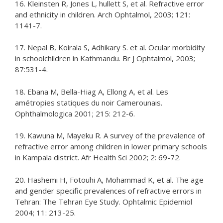
16. Kleinsten R, Jones L, hullett S, et al. Refractive error
and ethnicity in children. Arch Ophtalmol, 2003; 121:
1141-7.
17. Nepal B, Koirala S, Adhikary S. et al. Ocular morbidity
in schoolchildren in Kathmandu. Br J Ophtalmol, 2003;
87:531-4.
18. Ebana M, Bella-Hiag A, Ellong A, et al. Les
amétropies statiques du noir Camerounais.
Ophthalmologica 2001; 215: 212-6.
19. Kawuna M, Mayeku R. A survey of the prevalence of
refractive error among children in lower primary schools
in Kampala district. Afr Health Sci 2002; 2: 69-72.
20. Hashemi H, Fotouhi A, Mohammad K, et al. The age
and gender specific prevalences of refractive errors in
Tehran: The Tehran Eye Study. Ophtalmic Epidemiol
2004; 11: 213-25.