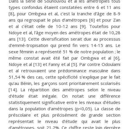
Dans la série de Sounouvou et al les amétropies tous
types confondus étaient constatées entre 6 et 11 ans
[8], pour Ombgwa et al, c’est la tranche d’âge de 8-9
ans qui regroupait le plus d’amétropes [6] et pour Zan
et al c’était celle de 10-12 ans [9]. Toutefois pour
Ndoye et al, l’âge moyen des amétropes était de 10,28
ans [13]. Cette diversification serait due au processus
d’emmé-tropisation qui prend fin vers 14-15 ans. Le
sexe féminin a représenté 51 % de notre population ; le
même constat avait été fait par Ombgwa et al [6],
Ndoye et al [13] et Fanny et al [5]. Par contre Odoulami
et al retrouvaient une prédominance masculine dans
51,54 % des cas, cette spécificité s’explique par le fait
qu’au Bénin, les garçons sont prioritairement scolarisés
[14]. La répartition des amétropes selon le niveau
d’étude était inégale. On notait une différence
statistiquement significative entre les niveaux d’études
dans la population d’amétropes (p<0,05). La classe de
préscolaire et plus précisément de grande section
représentait le niveau d’étude qui avait le plus
d’amétropes, soit 21,2%. Ce chiffre reste loin derrière