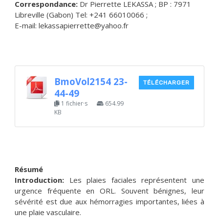
Correspondance:
Dr Pierrette LEKASSA ; BP : 7971
Libreville (Gabon) Tel: +241 66010066 ;
E-mail: lekassapierrette@yahoo.fr
BmoVol2154 23-
TÉLÉCHARGER
44-49
1 fichier·s
654.99
KB
Résumé
Introduction:
Les plaies faciales représentent une
urgence fréquente en ORL. Souvent bénignes, leur
sévérité est due aux hémorragies importantes, liées à
une plaie vasculaire.