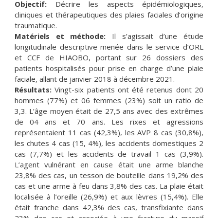
Objectif:
Décrire les aspects épidémiologiques,
cliniques et thérapeutiques des plaies faciales d’origine
traumatique.
Matériels et méthode:
Il s’agissait d’une étude
longitudinale descriptive menée dans le service d’ORL
et CCF de HIAOBO, portant sur 26 dossiers des
patients hospitalisés pour prise en charge d’une plaie
faciale, allant de janvier 2018 à décembre 2021.
Résultats:
Vingt-six patients ont été retenus dont 20
hommes (77%) et 06 femmes (23%) soit un ratio de
3,3. L’âge moyen était de 27,5 ans avec des extrêmes
de 04 ans et 70 ans. Les rixes et agressions
représentaient 11 cas (42,3%), les AVP 8 cas (30,8%),
les chutes 4 cas (15, 4%), les accidents domestiques 2
cas (7,7%) et les accidents de travail 1 cas (3,9%).
L’agent vulnérant en cause était une arme blanche
23,8% des cas, un tesson de bouteille dans 19,2% des
cas et une arme à feu dans 3,8% des cas. La plaie était
localisée à l’oreille (26,9%) et aux lèvres (15,4%). Elle
était franche dans 42,3% des cas, transfixiante dans
23% des cas et associée à une fracture du massif