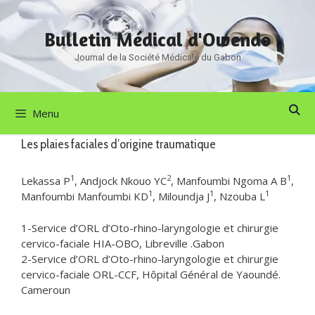
Aller
au
Bulletin Médical d'Owendo
contenu
Journal de la Société Médicale du Gabon
Menu
Les plaies faciales d’origine traumatique
1
2
1
Lekassa P
, Andjock Nkouo YC
, Manfoumbi Ngoma A B
,
1
1
1
Manfoumbi Manfoumbi KD
, Miloundja J
, Nzouba L
1-Service d’ORL d’Oto-rhino-laryngologie et chirurgie
cervico-faciale HIA-OBO, Libreville .Gabon
2-Service d’ORL d’Oto-rhino-laryngologie et chirurgie
cervico-faciale ORL-CCF, Hôpital Général de Yaoundé.
Cameroun