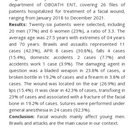
department of OBOATH ENT, covering 26 files of
patients hospitalized for treatment of a facial wound,
ranging from January 2018 to December 2021.
Results:
Twenty-six patients were selected, including
20 men (77%) and 6 women (23%), a ratio of 3.3. The
average age was 27.5 years with extremes of 04 years
and 70 years. Brawls and assaults represented 11
cases (42.3%), APR 8 cases (30.8%), falls 4 cases
(15.4%), domestic accidents 2 cases (7.7%) and
accidents work 1 case (3.9%). The damaging agent in
question was a bladed weapon in 23.8% of cases, a
broken bottle in 19.2% of cases and a firearm in 3.8% of
cases. The wound was located on the ear (26.9%) and
lips (15.4%). It was clear in 42.3% of cases, transfixing in
23% of cases and associated with a fracture of the facial
bone in 19.2% of cases. Sutures were performed under
general anesthesia in 24 cases (92.3%).
Conclusion:
Facial wounds mainly affect young men.
Brawls and attacks are the main cause in our context.