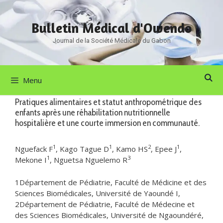
Aller
au
Bulletin Médical d'Owendo
contenu
Journal de la Société Médicale du Gabon
Menu
Pratiques alimentaires et statut anthropométrique des
enfants après une réhabilitation nutritionnelle
hospitalière et une courte immersion en communauté.
1
1
2
1
Nguefack F
, Kago Tague D
, Kamo HS
, Epee J
,
1
3
Mekone I
, Nguetsa Nguelemo R
1Département de Pédiatrie, Faculté de Médicine et des
Sciences Biomédicales, Université de Yaoundé I,
2Département de Pédiatrie, Faculté de Médecine et
des Sciences Biomédicales, Université de Ngaoundéré,