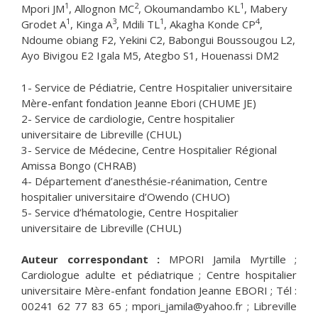
1
2
1
Mpori JM
, Allognon MC
, Okoumandambo KL
, Mabery
1
3
1
4
Grodet A
, Kinga A
, Mdili TL
, Akagha Konde CP
,
Ndoume obiang F2, Yekini C2, Babongui Boussougou L2,
Ayo Bivigou E2 Igala M5, Ategbo S1, Houenassi DM2
1- Service de Pédiatrie, Centre Hospitalier universitaire
Mère-enfant fondation Jeanne Ebori (CHUME JE)
2- Service de cardiologie, Centre hospitalier
universitaire de Libreville (CHUL)
3- Service de Médecine, Centre Hospitalier Régional
Amissa Bongo (CHRAB)
4- Département d’anesthésie-réanimation, Centre
hospitalier universitaire d’Owendo (CHUO)
5- Service d’hématologie, Centre Hospitalier
universitaire de Libreville (CHUL)
Auteur correspondant :
MPORI Jamila Myrtille ;
Cardiologue adulte et pédiatrique ; Centre hospitalier
universitaire Mère-enfant fondation Jeanne EBORI ; Tél :
00241 62 77 83 65 ; mpori_jamila@yahoo.fr ; Libreville