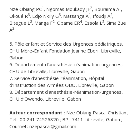
1
2
1
Nze Obiang PC
, Ngomas Moukady JF
, Bouraïma A
,
3
3
4
2
Okoué R
, Edjo Nkilly G
, Matsanga A
, Ifoudji A
,
2
2
4
2
Bitegue L
, Manga F
, Obame ER
, Essola L
, Sima Zue
2
A
5. Pôle enfant et Service des Urgences pédiatriques,
CHU Mère-Enfant Fondation Jeanne Ebori, Libreville,
Gabon
6. Département d’anesthésie-réanimation-urgences,
CHU de Libreville, Libreville, Gabon
7. Service d’anesthésie-réanimation, Hôpital
d’Instruction des Armées OBO, Libreville, Gabon
8. Département d’anesthésie-réanimation-urgences,
CHU d’Owendo, Libreville, Gabon
Auteur correspondant :
Nze Obiang Pascal Christian ;
Tél : 00 241 74526820 ; BP : 7411 Libreville, Gabon ;
Courriel : nzepascal@gmail.com