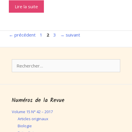
Lire la suite
Page
Page
Page
←
précédent
1
2
3
→
suivant
Rechercher :
Numéros de la Revue
Volume 15 N° 42 – 2017
Articles originaux
Biologie