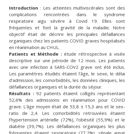
Introduction
: Les atteintes multiviscérales sont des
complications rencontrées dans le syndrome
respiratoire aigu sévère à Covid 19. Elles sont
fréquentes et font la gravité de la maladie. Notre
objectif était de décrire les principales défaillances
organiques chez les patients COVID graves hospitalisés
en réanimation au CHUL.
Patients et Méthode :
étude rétrospective à visée
descriptive sur une période de 12 mois. Les patients
avec une infection à SARS-COV2 grave ont été inclus.
Les paramètres étudiés étaient l’âge, le sexe, le délai
d’admission, les comorbidités, les données cliniques, les
défaillances organiques et la durée du séjour.
Résultats :
92 patients étaient colligés représentant
52,6% des admissions en réanimation pour COVID
grave. L’âge moyen était de 53,8 ± 15,3 ans et le sex-
ratio de 2,4. Les comorbidités retrouvées étaient
l’hypertension artérielle (72%), l’obésité (55,9%) et le
diabète (39,7%). Les défaillances organiques les plus
fréquentes étaient respiratoire (77,2%), rénale aiguë