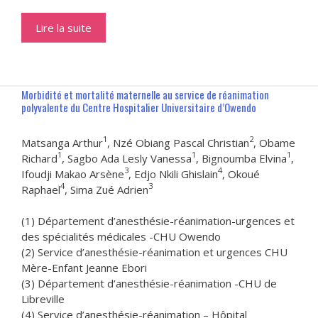
Lire la suite
Morbidité et mortalité maternelle au service de réanimation
polyvalente du Centre Hospitalier Universitaire d’Owendo
1
2
Matsanga Arthur
, Nzé Obiang Pascal Christian
, Obame
1
1
1
Richard
, Sagbo Ada Lesly Vanessa
, Bignoumba Elvina
,
3
4
Ifoudji Makao Arsène
, Edjo Nkili Ghislain
, Okoué
4
3
Raphael
, Sima Zué Adrien
(1) Département d’anesthésie-réanimation-urgences et
des spécialités médicales -CHU Owendo
(2) Service d’anesthésie-réanimation et urgences CHU
Mère-Enfant Jeanne Ebori
(3) Département d’anesthésie-réanimation -CHU de
Libreville
(4) Service d’anesthésie-réanimation – Hôpital