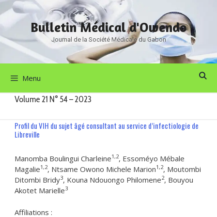
Aller
au
Bulletin Médical d'Owendo
contenu
Journal de la Société Médicale du Gabon
Menu
Volume 21 N° 54 – 2023
Profil du VIH du sujet âgé consultant au service d’infectiologie de
Libreville
1,2
Manomba Boulingui Charleine
, Essoméyo Mébale
1,2
1,2
Magalie
, Ntsame Owono Michele Marion
, Moutombi
3
2
Ditombi Bridy
, Kouna Ndouongo Philomene
, Bouyou
3
Akotet Marielle
Affiliations :