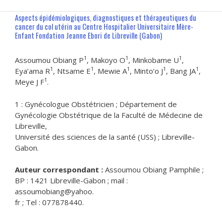
Aspects épidémiologiques, diagnostiques et thérapeutiques du
cancer du col utérin au Centre Hospitalier Universitaire Mère-
Enfant Fondation Jeanne Ebori de Libreville (Gabon)
1
1
1
Assoumou Obiang P
, Makoyo O
, Minkobame U
,
1
1
1
1
1
Eya’ama R
, Ntsame E
, Mewie A
, Minto’o J
, Bang JA
,
1
Meye J F
.
1 : Gynécologue Obstétricien ; Département de
Gynécologie Obstétrique de la Faculté de Médecine de
Libreville,
Université des sciences de la santé (USS) ; Libreville-
Gabon.
Auteur correspondant :
Assoumou Obiang Pamphile ;
BP : 1421 Libreville-Gabon ; mail :
assoumobiang@yahoo.
fr ; Tel : 077878440.