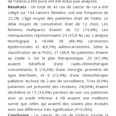
de l’utérus a été posé ont été inclus puis analysés.
Résultats :
Un total de 43 cas de cancer du col a été
colligé sur 194 cancers féminins, soit une fréquence de
22,2%. L’âge moyen des patientes était de 54ans. Le
délai moyen de consultation était de 12 mois. Les
femmes multipares étaient de 32 (74,4%). Les
ménopausées représentaient 24 (55,8 %) cas. L’analyse
histologique a révélé 38 (88,4%) carcinomes
épidermoïdes et 4(9,3%) adénocarcinomes. Selon la
classification de la FIGO, 21 (48,8 %) patientes étaient
au stade II. Sur le plan thérapeutique, 29 (67,4%)
avaient bénéficié d’une radio-chimiothérapie
concomitante, 8 (18,6%) d’une chirurgie première de
type Wertheim, et 6 (13,9%) d’une chimiothérapie
palliative. Au bout de 2 ans de surveillance, Trois (6,9%)
patientes ont présenté des récidives, 24(56%) étaient
décédées et 15 (34,9%) perdues de vue. Les patientes
avec un stade inferieur à IIB avaient une meilleure
survie que celles qui avaient des stades plus évolués
avec une différence très significative (P=0,000).
Conclusion :
Le cancer du col de l’utérus touche la