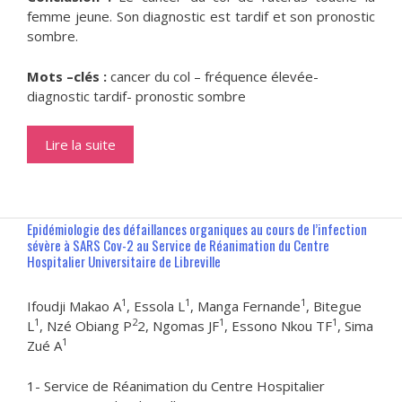
femme jeune. Son diagnostic est tardif et son pronostic
sombre.
Mots –clés :
cancer du col – fréquence élevée-
diagnostic tardif- pronostic sombre
Lire la suite
Epidémiologie des défaillances organiques au cours de l’infection
sévère à SARS Cov-2 au Service de Réanimation du Centre
Hospitalier Universitaire de Libreville
1
1
1
Ifoudji Makao A
, Essola L
, Manga Fernande
, Bitegue
1
2
1
1
L
, Nzé Obiang P
2, Ngomas JF
, Essono Nkou TF
, Sima
1
Zué A
1- Service de Réanimation du Centre Hospitalier