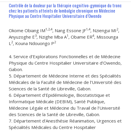
Contrôle de la douleur par la thérapie cognitivo-gymnique du tronc
chez les patients atteints de lombalgie chronique en Médecine
Physique au Centre Hospitalier Universitaire d’Owendo
1,2,4
1,4
2
Okome Obiang IM
, Nang Essone JF
, Nziengui MI
,
3
1
4
Anyuzoghe E
, Nzighe Mba A
, Obame ER
, Missounga
2
2
L
, Kouna Ndouongo P
4. Service d’Explorations Fonctionnelles et de Médecine
Physique du Centre Hospitalier Universitaire d’Owendo,
Gabon.
5. Département de Médecine Interne et des Spécialités
Médicales de la Faculté de Médecine de l’Université des
Sciences de la Santé de Libreville, Gabon.
6. Département d’Epidémiologie, Biostatistique et
Informatique Médicale (DEBIM), Santé Publique,
Médecine Légale et Médecine du Travail de l’Université
des Sciences de la Santé de Libreville, Gabon.
7. Département d’Anesthésie Réanimation, Urgences et
Spécialités Médicales du Centre Hospitalier