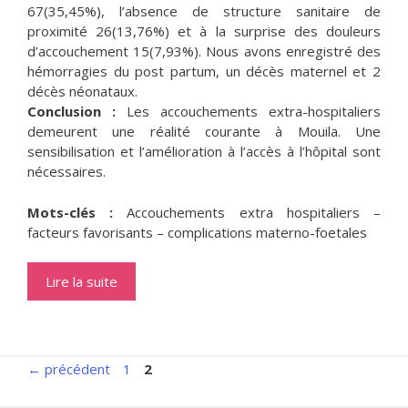
67(35,45%), l’absence de structure sanitaire de
proximité 26(13,76%) et à la surprise des douleurs
d’accouchement 15(7,93%). Nous avons enregistré des
hémorragies du post partum, un décès maternel et 2
décès néonataux.
Conclusion :
Les accouchements extra-hospitaliers
demeurent une réalité courante à Mouila. Une
sensibilisation et l’amélioration à l’accès à l’hôpital sont
nécessaires.
Mots-clés :
Accouchements extra hospitaliers –
facteurs favorisants – complications materno-foetales
Lire la suite
Page
Page
←
précédent
1
2