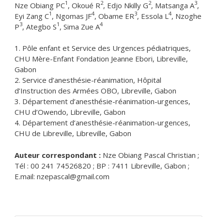
1
2
2
3
Nze Obiang PC
, Okoué R
, Edjo Nkilly G
, Matsanga A
,
1
4
3
4
Eyi Zang C
, Ngomas JF
, Obame ER
, Essola L
, Nzoghe
3
1
4
P
, Ategbo S
, Sima Zue A
1. Pôle enfant et Service des Urgences pédiatriques,
CHU Mère-Enfant Fondation Jeanne Ebori, Libreville,
Gabon
2. Service d’anesthésie-réanimation, Hôpital
d’Instruction des Armées OBO, Libreville, Gabon
3. Département d’anesthésie-réanimation-urgences,
CHU d’Owendo, Libreville, Gabon
4. Département d’anesthésie-réanimation-urgences,
CHU de Libreville, Libreville, Gabon
Auteur correspondant :
Nze Obiang Pascal Christian ;
Tél : 00 241 74526820 ; BP : 7411 Libreville, Gabon ;
E.mail: nzepascal@gmail.com