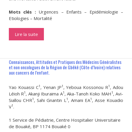
Mots clés :
Urgences – Enfants – Epidémiologie –
Etiologies – Mortalité
Lire la suite
Connaissances, Attitudes et Pratiques des Médecins Généralistes
et non oncologues de la Région de Gbêkê (Côte-d’Ivoire) relatives
aux cancers de l’enfant.
1
1
1
Yao Kouassi C
, Yenan JP
, Yeboua Kossonou R
, Adou
1
1
1
Léioh R
, Akanji Iburaima A
, Aka-Tanoh Koko MAH
, Avi-
1
1
1
Siallou CHR
, Sahi Gnantin L
, Amani EA
, Asse Kouadio
1
V
.
1 Service de Pédiatrie, Centre Hospitalier Universitaire
de Bouaké, BP 1174 Bouaké 0