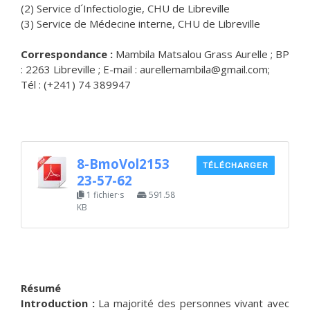
(2) Service d´Infectiologie, CHU de Libreville
(3) Service de Médecine interne, CHU de Libreville
Correspondance :
Mambila Matsalou Grass Aurelle ; BP
: 2263 Libreville ; E-mail : aurellemambila@gmail.com;
Tél : (+241) 74 389947
8-BmoVol2153
TÉLÉCHARGER
23-57-62
1 fichier·s
591.58
KB
Résumé
Introduction :
La majorité des personnes vivant avec