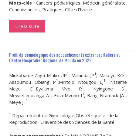
Mots-clés :
Cancers pédiatriques, Médecin généraliste,
Connaissances, Pratiques, Côte d’Ivoire.
Lire la suite
Profil épidémiologique des accouchements extrahospitaliers au
Centre Hospitalier Régional de Mouila en 2022
1
1
1
Minkobame Zaga Minko UP
, Malanda JP
, Makoyo KO
,
1
1
Assoumou Obiang P
,Minto’o Ntougou EJ
, Ntsame
1
1
1
Mezui E
,Eya’ama Mve R
, Nyingone S
,
1
1
1
MewieLendzinga A
, EdzoMvono I
, Bang Ntamack JA
,
1
Meye JF
¹ Département de Gynécologie Obstétrique et de la
Reproduction- Université des Sciences de la Santé
Auteur correspondant :
Dr MINKOBAME ZAGA