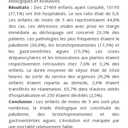
étiologiques et évolutives.
Résultats :
Des 27469 enfants ayant consulté, 10195
(37,1%) ont été hospitalisés. Le sex ratio était de 0,9.
Les enfants de moins de 5 ans représentaient 44,8%
des cas. Les détresses vitales avec prise en charge
immédiate au déchoquage ont concerné 23,3% des
patients. Les pathologies les plus fréquentes étaient le
paludisme (36,6%), les bronchopneumonies (17,3%) et
les gastroentérites aiguës (15,5%). Les crises
drépanocytaires et les intoxications aux plantes étaient
respectivement retrouvées chez 7,6% et 3,2% des
enfants. La durée moyenne de séjour était de 30±6
heures. Au sortir du service des urgences 29,2% des
enfants étaient repartis au domicile, 2,6% étaient
transférés en réanimation, 65,7% dans d’autres unités
d’hospitalisation et 250 étaient décédés (2,5%).
Conclusion :
Les enfants de moins de 5 ans sont plus
nombreux, la triade étiologique est constituée du
paludisme, des bronchopneumonies et des
gastroentérites aiguës. L’évolution est marquée par
une mortalité relativement faible.