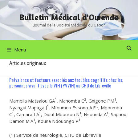
Aller
au
Bulletin Médical d'Owendo
contenu
Journal de la Société Médicale du Gabon
Menu
Articles originaux
Prévalence et facteurs associés aux troubles cognitifs chez les
personnes vivant avec le VIH (PVVIH) au CHU de Libreville
1
2
1
Mambila Matsalou GA
, Manomba C
, Gnigone PM
,
1
3
Nyangui Mapaga J
, Mfoumou Essono A.F.
, Mboumba
1
1
1
1
C
, Camara I A
, Diouf Mbourou N
, Nsounda A
, Saphou-
1
1
Damon M.A
, Kouna Ndouongo P
(1) Service de neurologie, CHU de Libreville