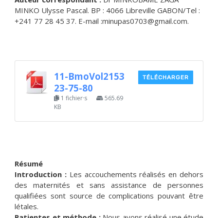
MINKO Ulysse Pascal. BP : 4066 Libreville GABON/Tel :
+241 77 28 45 37. E-mail :minupas0703@gmail.com.
11-BmoVol2153
TÉLÉCHARGER
23-75-80
1 fichier·s
565.69
KB
Résumé
Introduction :
Les accouchements réalisés en dehors
des maternités et sans assistance de personnes
qualifiées sont source de complications pouvant être
létales.
Patientes et méthode :
Nous avons réalisé une étude