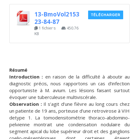
13-BmoVol2153
TÉLÉCHARGER
23-84-87
1 fichier·s
450.76
KB
Résumé
Introduction :
en raison de la difficulté à aboutir au
diagnostic précis, nous rapportons un cas d’infection
opportuniste à M. avium. Les lésions faisant surtout
évoquer une tuberculeuse multiviscérale.
Observation :
Il s’agit d’une fièvre au long cours chez
un patiente de 19 ans, porteuse d’une retrovirose à VIH
detype 1. La tomodensitométrie thoraco-abdomino-
pelvienne montrait une condensation nodulaire du
segment apical du lobe supérieur droit et des ganglions
coelio-mésentériques dont certaines étaient