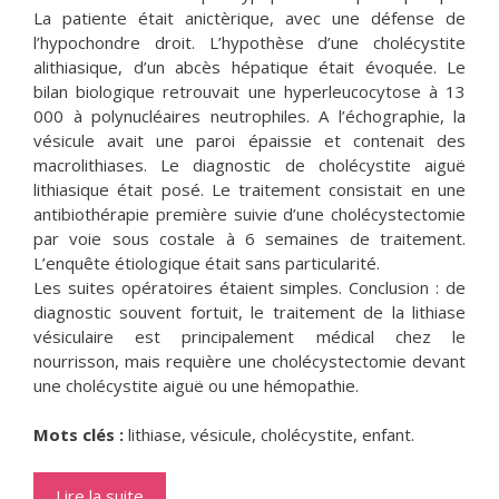
La patiente était anictèrique, avec une défense de
l’hypochondre droit. L’hypothèse d’une cholécystite
alithiasique, d’un abcès hépatique était évoquée. Le
bilan biologique retrouvait une hyperleucocytose à 13
000 à polynucléaires neutrophiles. A l’échographie, la
vésicule avait une paroi épaissie et contenait des
macrolithiases. Le diagnostic de cholécystite aiguë
lithiasique était posé. Le traitement consistait en une
antibiothérapie première suivie d’une cholécystectomie
par voie sous costale à 6 semaines de traitement.
L’enquête étiologique était sans particularité.
Les suites opératoires étaient simples. Conclusion : de
diagnostic souvent fortuit, le traitement de la lithiase
vésiculaire est principalement médical chez le
nourrisson, mais requière une cholécystectomie devant
une cholécystite aiguë ou une hémopathie.
Mots clés :
lithiase, vésicule, cholécystite, enfant.
Lire la suite