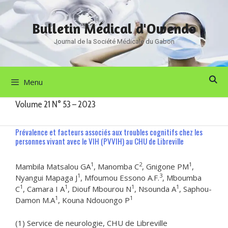
Aller
au
Bulletin Médical d'Owendo
contenu
Journal de la Société Médicale du Gabon
Menu
Volume 21 N° 53 – 2023
Prévalence et facteurs associés aux troubles cognitifs chez les
personnes vivant avec le VIH (PVVIH) au CHU de Libreville
1
2
1
Mambila Matsalou GA
, Manomba C
, Gnigone PM
,
1
3
Nyangui Mapaga J
, Mfoumou Essono A.F.
, Mboumba
1
1
1
1
C
, Camara I A
, Diouf Mbourou N
, Nsounda A
, Saphou-
1
1
Damon M.A
, Kouna Ndouongo P
(1) Service de neurologie, CHU de Libreville