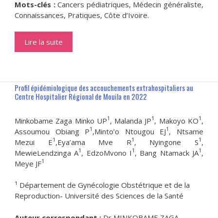
Mots-clés :
Cancers pédiatriques, Médecin généraliste,
Connaissances, Pratiques, Côte d’Ivoire.
Lire la suite
Profil épidémiologique des accouchements extrahospitaliers au
Centre Hospitalier Régional de Mouila en 2022
1
1
1
Minkobame Zaga Minko UP
, Malanda JP
, Makoyo KO
,
1
1
Assoumou Obiang P
,Minto’o Ntougou EJ
, Ntsame
1
1
1
Mezui E
,Eya’ama Mve R
, Nyingone S
,
1
1
1
MewieLendzinga A
, EdzoMvono I
, Bang Ntamack JA
,
1
Meye JF
¹ Département de Gynécologie Obstétrique et de la
Reproduction- Université des Sciences de la Santé
Auteur correspondant :
Dr MINKOBAME ZAGA