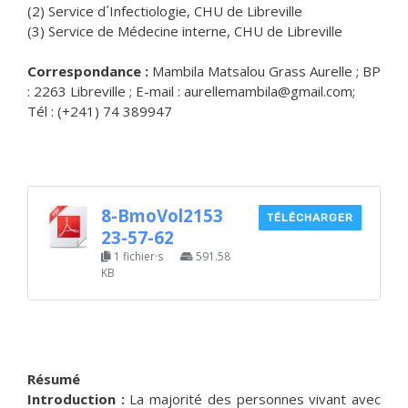
(2) Service d´Infectiologie, CHU de Libreville
(3) Service de Médecine interne, CHU de Libreville
Correspondance :
Mambila Matsalou Grass Aurelle ; BP
: 2263 Libreville ; E-mail : aurellemambila@gmail.com;
Tél : (+241) 74 389947
8-BmoVol2153
TÉLÉCHARGER
23-57-62
1 fichier·s
591.58
KB
Résumé
Introduction :
La majorité des personnes vivant avec