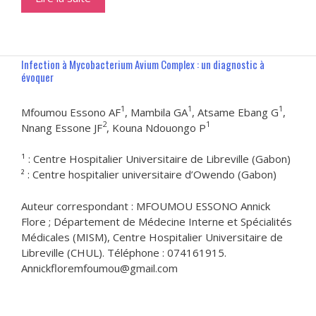
Infection à Mycobacterium Avium Complex : un diagnostic à
évoquer
1
1
1
Mfoumou Essono AF
, Mambila GA
, Atsame Ebang G
,
2
1
Nnang Essone JF
, Kouna Ndouongo P
¹ : Centre Hospitalier Universitaire de Libreville (Gabon)
² : Centre hospitalier universitaire d’Owendo (Gabon)
Auteur correspondant : MFOUMOU ESSONO Annick
Flore ; Département de Médecine Interne et Spécialités
Médicales (MISM), Centre Hospitalier Universitaire de
Libreville (CHUL). Téléphone : 074161915.
Annickfloremfoumou@gmail.com