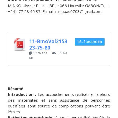
MINKO Ulysse Pascal. BP : 4066 Libreville GABON/Tel :
+241 77 28 45 37. E-mail :minupas0703@gmail.com.
11-BmoVol2153
TÉLÉCHARGER
23-75-80
1 fichier·s
565.69
KB
Résumé
Introduction :
Les accouchements réalisés en dehors
des maternités et sans assistance de personnes
qualifiées sont source de complications pouvant être
létales.
Patientes et méthode :
Nous avons réalisé une étude