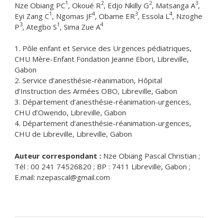
1
2
2
3
Nze Obiang PC
, Okoué R
, Edjo Nkilly G
, Matsanga A
,
1
4
3
4
Eyi Zang C
, Ngomas JF
, Obame ER
, Essola L
, Nzoghe
3
1
4
P
, Ategbo S
, Sima Zue A
1. Pôle enfant et Service des Urgences pédiatriques,
CHU Mère-Enfant Fondation Jeanne Ebori, Libreville,
Gabon
2. Service d’anesthésie-réanimation, Hôpital
d’Instruction des Armées OBO, Libreville, Gabon
3. Département d’anesthésie-réanimation-urgences,
CHU d’Owendo, Libreville, Gabon
4. Département d’anesthésie-réanimation-urgences,
CHU de Libreville, Libreville, Gabon
Auteur correspondant :
Nze Obiang Pascal Christian ;
Tél : 00 241 74526820 ; BP : 7411 Libreville, Gabon ;
E.mail: nzepascal@gmail.com