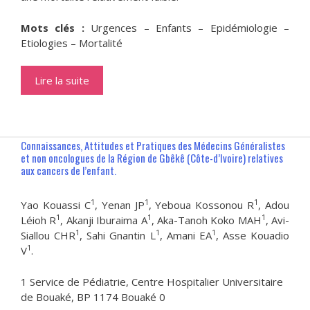
Mots clés :
Urgences – Enfants – Epidémiologie –
Etiologies – Mortalité
Lire la suite
Connaissances, Attitudes et Pratiques des Médecins Généralistes
et non oncologues de la Région de Gbêkê (Côte-d’Ivoire) relatives
aux cancers de l’enfant.
1
1
1
Yao Kouassi C
, Yenan JP
, Yeboua Kossonou R
, Adou
1
1
1
Léioh R
, Akanji Iburaima A
, Aka-Tanoh Koko MAH
, Avi-
1
1
1
Siallou CHR
, Sahi Gnantin L
, Amani EA
, Asse Kouadio
1
V
.
1 Service de Pédiatrie, Centre Hospitalier Universitaire
de Bouaké, BP 1174 Bouaké 0