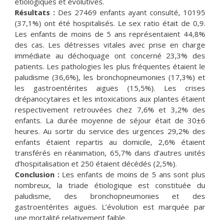
étiologiques et évolutives.
Résultats :
Des 27469 enfants ayant consulté, 10195
(37,1%) ont été hospitalisés. Le sex ratio était de 0,9.
Les enfants de moins de 5 ans représentaient 44,8%
des cas. Les détresses vitales avec prise en charge
immédiate au déchoquage ont concerné 23,3% des
patients. Les pathologies les plus fréquentes étaient le
paludisme (36,6%), les bronchopneumonies (17,3%) et
les gastroentérites aiguës (15,5%). Les crises
drépanocytaires et les intoxications aux plantes étaient
respectivement retrouvées chez 7,6% et 3,2% des
enfants. La durée moyenne de séjour était de 30±6
heures. Au sortir du service des urgences 29,2% des
enfants étaient repartis au domicile, 2,6% étaient
transférés en réanimation, 65,7% dans d’autres unités
d’hospitalisation et 250 étaient décédés (2,5%).
Conclusion :
Les enfants de moins de 5 ans sont plus
nombreux, la triade étiologique est constituée du
paludisme, des bronchopneumonies et des
gastroentérites aiguës. L’évolution est marquée par
une mortalité relativement faible.