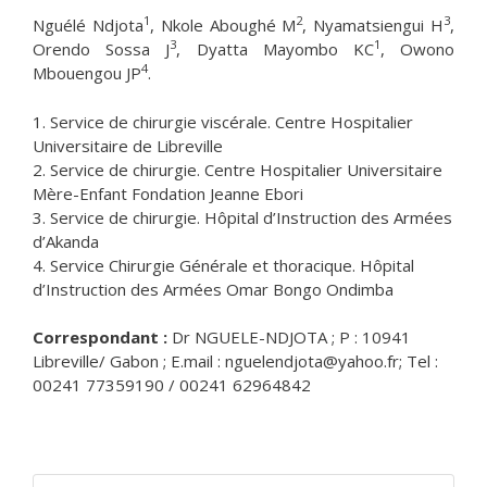
1
2
3
Nguélé Ndjota
, Nkole Aboughé M
, Nyamatsiengui H
,
3
1
Orendo Sossa J
, Dyatta Mayombo KC
, Owono
4
Mbouengou JP
.
1. Service de chirurgie viscérale. Centre Hospitalier
Universitaire de Libreville
2. Service de chirurgie. Centre Hospitalier Universitaire
Mère-Enfant Fondation Jeanne Ebori
3. Service de chirurgie. Hôpital d’Instruction des Armées
d’Akanda
4. Service Chirurgie Générale et thoracique. Hôpital
d’Instruction des Armées Omar Bongo Ondimba
Correspondant :
Dr NGUELE-NDJOTA ; P : 10941
Libreville/ Gabon ; E.mail : nguelendjota@yahoo.fr; Tel :
00241 77359190 / 00241 62964842